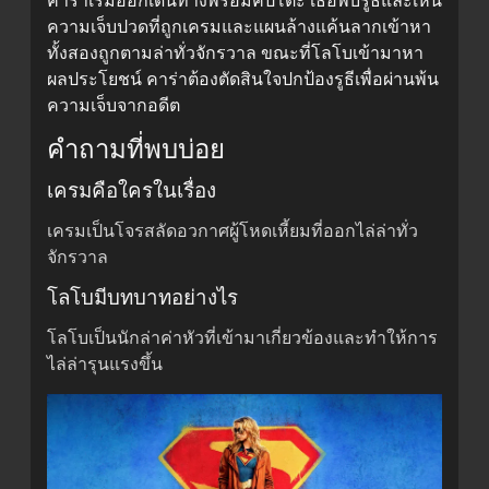
คาร่าเริ่มออกเดินทางพร้อมคิปโตะ เธอพบรูธีและเห็น
ความเจ็บปวดที่ถูกเครมและแผนล้างแค้นลากเข้าหา
ทั้งสองถูกตามล่าทั่วจักรวาล ขณะที่โลโบเข้ามาหา
ผลประโยชน์ คาร่าต้องตัดสินใจปกป้องรูธีเพื่อผ่านพ้น
ความเจ็บจากอดีต
คำถามที่พบบ่อย
เครมคือใครในเรื่อง
เครมเป็นโจรสลัดอวกาศผู้โหดเหี้ยมที่ออกไล่ล่าทั่ว
จักรวาล
โลโบมีบทบาทอย่างไร
โลโบเป็นนักล่าค่าหัวที่เข้ามาเกี่ยวข้องและทำให้การ
ไล่ล่ารุนแรงขึ้น