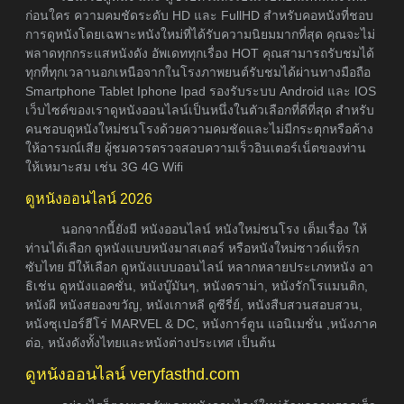
ก่อนใคร ความคมชัดระดับ HD และ FullHD สำหรับคอหนังที่ชอบ
การดูหนังโดยเฉพาะหนังใหม่ที่ได้รับความนิยมมากที่สุด คุณจะไม่
พลาดทุกกระแสหนังดัง อัพเดททุกเรื่อง HOT คุณสามารถรับชมได้
ทุกที่ทุกเวลานอกเหนือจากในโรงภาพยนต์รับชมได้ผ่านทางมือถือ
Smartphone Tablet Iphone Ipad รองรับระบบ Android และ IOS
เว็บไซต์ของเราดูหนังออนไลน์เป็นหนึ่งในตัวเลือกที่ดีที่สุด สำหรับ
คนชอบดูหนังใหม่ชนโรงด้วยความคมชัดและไม่มีกระตุกหรือค้าง
ให้อารมณ์เสีย ผู้ชมควรตรวจสอบความเร็วอินเตอร์เน็ตของท่าน
ให้เหมาะสม เช่น 3G 4G Wifi
ดูหนังออนไลน์ 2026
นอกจากนี้ยังมี หนังออนไลน์ หนังใหม่ชนโรง เต็มเรื่อง ให้
ท่านได้เลือก ดูหนังแบบหนังมาสเตอร์ หรือหนังใหม่ซาวด์แท็รก
ซับไทย มีให้เลือก ดูหนังแบบออนไลน์ หลากหลายประเภทหนัง อา
ธิเช่น ดูหนังแอคชั่น, หนังบู๊มันๆ, หนังดราม่า, หนังรักโรแมนติก,
หนังผี หนังสยองขวัญ, หนังเกาหลี ดูซีรี่ย์, หนังสืบสวนสอบสวน,
หนังซุเปอร์ฮีโร่ MARVEL & DC, หนังการ์ตูน แอนิเมชั่น ,หนังภาค
ต่อ, หนังดังทั้งไทยและหนังต่างประเทศ เป็นต้น
ดูหนังออนไลน์ veryfasthd.com