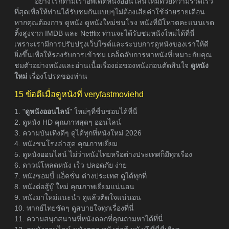
อย่างไรก็ตามเราอัพเดตหนังออนไลน์ใหม่ด้วยความรวดเร็ว
ที่สุดเพื่อให้ท่านได้รับชมกันแบบๆไม่ต้องเสียค่าใช้จ่ายรายเดือน
หากคุณต้องการ ดูหนัง ดูหนังใหม่ชนโรง หนังที่มีโหวตคะแนนเรต
ติ้งสูงจาก IMDB และ Netflix ท่านจะได้รับชมหนังใหม่ได้ที่นี่
เพราะเรามีการปรับปรุงเว็บไซต์และระบบการดูหนังของเราให้ดี
ยิ่งขึ้นเพื่อให้รองรับการเข้าชม เคล็ดลับการหาหนังที่เหมาะกับคุณ
ชมตัวอย่างหนังและอ่านเนื้อเรื่องย่อของหนังก่อนตัดสินใจ
ดูหนัง
ใหม่
เรื่องโปรดของท่าน
15 ข้อดีเมื่อดูหนังที่ veryfastmoviehd
1. "
ดูหนังออนไลน์
" ใหม่ๆที่ชื่นชอบได้ที่นี่
2. ดูหนัง HD คุณภาพสุดๆ ออนไลน์
3. ความบันเทิงดีๆ ดูได้ทุกที่หนังใหม่ 2026
4. หนังชนโรงล่าสุด คุณภาพเยี่ยม
5. ดูหนังออนไลน์ ไม่ว่าหนังไทยหรือต่างประเทศก็มีทุกเรื่อง
6. ดาวน์โหลดหนัง เร็ว ปลอดภัย ง่าย
7. หนังซอมบี้ แอ็คชั่น ต่างประเทศ ดูได้ทุกที่
8. หนังต่อสู้บู๊ ใหม่ คุณภาพเยี่ยมแน่นอน
9. หนังมาใหม่แนะนำ ดูแล้วติดใจแน่นอน
10. พากย์ไทยชัดๆ ดูสบายใจทุกเรื่องที่นี่
11. ความสนุกสนานที่หนังตลกที่คุณถามหาได้ที่นี่