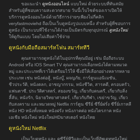
ขอแนะนำ
ดูหนังออนไลน์
แบบใหม่ ด้วยระบบที่ทันสมัย
สำหรับผู้ที่ชอบความสะดวกสบาย วันนี้เว็บไซต์ของเราเปิดให้
บริการดูหนังออนไลน์ด้วยวิธีการง่ายๆเพียงไม่กี่คลิก
veryfastmoviehd ถือเป็นเว็บดูหนังรูปแบบหนึ่ง สำหรับผู้ที่ชอบการ
ดูหนัง เป็นระบบที่ใช้งานได้ง่ายเป็นมิตรกับทุกอุปกรณ์
ดูหนังใหม่
ให้ดูกันแบบ โดยไม่เสียค่าใช้จ่าย
ดูหนังกับมือถือสมาร์ทโฟน สมาร์ททีวี
คุณสามารถดูหนังได้ในอุปกรที่คุณมีอยู่ เช่น มือถือระบบ
Android หรือ IOS Smart TV คุณสามารถเลือกหนังได้ตามหมวด
หมู่ และประเภทที่เราได้เตรียมไว้ให้ ซึ่งมีให้เลือกอย่างหลากหลาย
ประเภท เช่น หนังต่อสู้, หนังบู๊, ผจญภัย, การ์ตูนแอนิเมชัน,
ชีวประวัติ, หนังตลก, อาชญากรรม, หนังชีวิต, สารคดี, ครอบครัว,
แฟนตาซี, ประวัติศาสตร์, สยองขวัญ, เกี่ยวกับดนตรี, เกี่ยวกับสิ่ง
ลี้ลับ, หนังรัก, นิยายวิทยาศาสตร์, เกี่ยวกับกีฬา, เขย่าขวัญ, เกี่ยว
กับสงคราม และหมวดหมู่ Netflix การ์ตูน ซีรีย์ ซีรี่ย์ฝรั่ง ซีรี่ย์เกาหลี
หนัง HD หนังทั้งหมด หนังฝรั่ง หนังภาคต่อ หนังไตรภาค หนัง
เอเชีย หนังใหม่ หนังใหม่HDมาสเตอร์ หนังไทย
ดูหนังใหม่ Netflix
เป็นเว็บดูหนัง และ ดูซีรี่ย์ทีวีและเป็นเว็บที่อัพเดทหนังใหม่