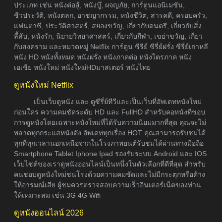
ประเภท เช่น หนังต่อสู้, หนังบู๊, ผจญภัย, การ์ตูนแอนิเมชัน,
ชีวประวัติ, หนังตลก, อาชญากรรม, หนังชีวิต, สารคดี, ครอบครัว,
แฟนตาซี, ประวัติศาสตร์, สยองขวัญ, เกี่ยวกับดนตรี, เกี่ยวกับสิ่ง
ลี้ลับ, หนังรัก, นิยายวิทยาศาสตร์, เกี่ยวกับกีฬา, เขย่าขวัญ, เกี่ยว
กับสงคราม และหมวดหมู่ Netflix การ์ตูน ซีรีย์ ซีรี่ย์ฝรั่ง ซีรี่ย์เกาหลี
หนัง HD หนังทั้งหมด หนังฝรั่ง หนังภาคต่อ หนังไตรภาค หนัง
เอเชีย หนังใหม่ หนังใหม่HDมาสเตอร์ หนังไทย
ดูหนังใหม่ Netflix
เป็นเว็บดูหนัง และ ดูซีรี่ย์ทีวีและเป็นเว็บที่อัพเดทหนังใหม่
ก่อนใคร ความคมชัดระดับ HD และ FullHD สำหรับคอหนังที่ชอบ
การดูหนังโดยเฉพาะหนังใหม่ที่ได้รับความนิยมมากที่สุด คุณจะไม่
พลาดทุกกระแสหนังดัง อัพเดททุกเรื่อง HOT คุณสามารถรับชมได้
ทุกที่ทุกเวลานอกเหนือจากในโรงภาพยนต์รับชมได้ผ่านทางมือถือ
Smartphone Tablet Iphone Ipad รองรับระบบ Android และ IOS
เว็บไซต์ของเราดูหนังออนไลน์เป็นหนึ่งในตัวเลือกที่ดีที่สุด สำหรับ
คนชอบดูหนังใหม่ชนโรงด้วยความคมชัดและไม่มีกระตุกหรือค้าง
ให้อารมณ์เสีย ผู้ชมควรตรวจสอบความเร็วอินเตอร์เน็ตของท่าน
ให้เหมาะสม เช่น 3G 4G Wifi
ดูหนังออนไลน์ 2026