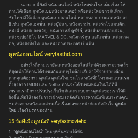
นอกจากนี้ยังมี หนังออนไลน์ หนังใหม่ชนโรง เต็มเรื่อง ให้
ท่านได้เลือก ดูหนังแบบหนังมาสเตอร์ หรือหนังใหม่ซาวด์แท็รก
ซับไทย มีให้เลือก ดูหนังแบบออนไลน์ หลากหลายประเภทหนัง อา
ธิเช่น ดูหนังแอคชั่น, หนังบู๊มันๆ, หนังดราม่า, หนังรักโรแมนติก,
หนังผี หนังสยองขวัญ, หนังเกาหลี ดูซีรี่ย์, หนังสืบสวนสอบสวน,
หนังซุเปอร์ฮีโร่ MARVEL & DC, หนังการ์ตูน แอนิเมชั่น ,หนังภาค
ต่อ, หนังดังทั้งไทยและหนังต่างประเทศ เป็นต้น
ดูหนังออนไลน์ veryfasthd.com
อย่างไรก็ตามเราอัพเดตหนังออนไลน์ใหม่ด้วยความรวดเร็ว
ที่สุดเพื่อให้ท่านได้รับชมกันแบบๆไม่ต้องเสียค่าใช้จ่ายรายเดือน
หากคุณต้องการ ดูหนัง ดูหนังใหม่ชนโรง หนังที่มีโหวตคะแนนเรต
ติ้งสูงจาก IMDB และ Netflix ท่านจะได้รับชมหนังใหม่ได้ที่นี่
เพราะเรามีการปรับปรุงเว็บไซต์และระบบการดูหนังของเราให้ดี
ยิ่งขึ้นเพื่อให้รองรับการเข้าชม เคล็ดลับการหาหนังที่เหมาะกับคุณ
ชมตัวอย่างหนังและอ่านเนื้อเรื่องย่อของหนังก่อนตัดสินใจ
ดูหนัง
ใหม่
เรื่องโปรดของท่าน
15 ข้อดีเมื่อดูหนังที่ veryfastmoviehd
1. "
ดูหนังออนไลน์
" ใหม่ๆที่ชื่นชอบได้ที่นี่
2. ดูหนัง HD คุณภาพสุดๆ ออนไลน์