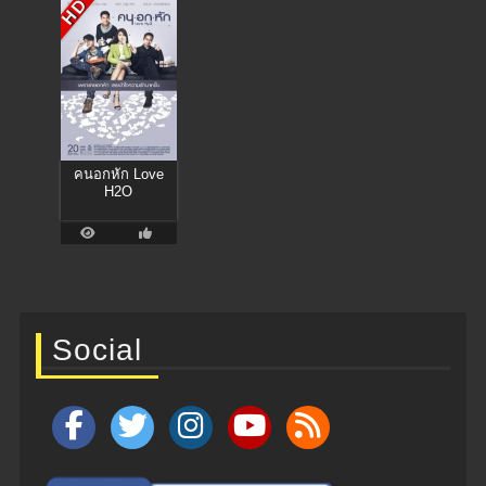
HD
คนอกหัก Love
H2O
Social