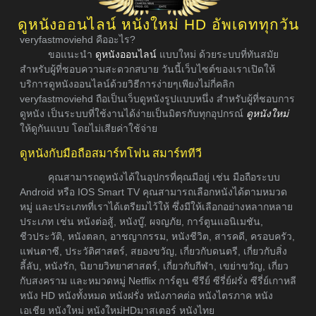
ดูหนังออนไลน์ หนังใหม่ HD อัพเดททุกวัน
veryfastmoviehd คืออะไร?
ขอแนะนำ
ดูหนังออนไลน์
แบบใหม่ ด้วยระบบที่ทันสมัย
สำหรับผู้ที่ชอบความสะดวกสบาย วันนี้เว็บไซต์ของเราเปิดให้
บริการดูหนังออนไลน์ด้วยวิธีการง่ายๆเพียงไม่กี่คลิก
veryfastmoviehd ถือเป็นเว็บดูหนังรูปแบบหนึ่ง สำหรับผู้ที่ชอบการ
ดูหนัง เป็นระบบที่ใช้งานได้ง่ายเป็นมิตรกับทุกอุปกรณ์
ดูหนังใหม่
ให้ดูกันแบบ โดยไม่เสียค่าใช้จ่าย
ดูหนังกับมือถือสมาร์ทโฟน สมาร์ททีวี
คุณสามารถดูหนังได้ในอุปกรที่คุณมีอยู่ เช่น มือถือระบบ
Android หรือ IOS Smart TV คุณสามารถเลือกหนังได้ตามหมวด
หมู่ และประเภทที่เราได้เตรียมไว้ให้ ซึ่งมีให้เลือกอย่างหลากหลาย
ประเภท เช่น หนังต่อสู้, หนังบู๊, ผจญภัย, การ์ตูนแอนิเมชัน,
ชีวประวัติ, หนังตลก, อาชญากรรม, หนังชีวิต, สารคดี, ครอบครัว,
แฟนตาซี, ประวัติศาสตร์, สยองขวัญ, เกี่ยวกับดนตรี, เกี่ยวกับสิ่ง
ลี้ลับ, หนังรัก, นิยายวิทยาศาสตร์, เกี่ยวกับกีฬา, เขย่าขวัญ, เกี่ยว
กับสงคราม และหมวดหมู่ Netflix การ์ตูน ซีรีย์ ซีรี่ย์ฝรั่ง ซีรี่ย์เกาหลี
หนัง HD หนังทั้งหมด หนังฝรั่ง หนังภาคต่อ หนังไตรภาค หนัง
เอเชีย หนังใหม่ หนังใหม่HDมาสเตอร์ หนังไทย