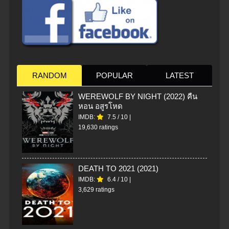
RANDOM
POPULAR
LATEST
WEREWOLF BY NIGHT (2022) คืน
หอน อสูรโหด
IMDB:
7.5
/
10
|
19,630 ratings
DEATH TO 2021 (2021)
IMDB:
6.4
/
10
|
3,629 ratings