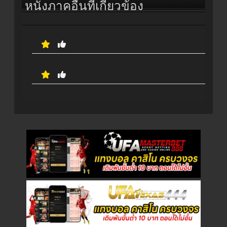
หนังภาคอื่นที่เกี่ยวข้อง