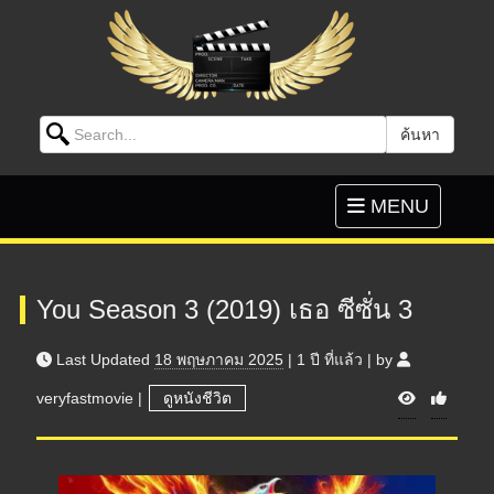
Search for:
ค้นหา
Skip to content
Toggle
MENU
navigation
You Season 3 (2019) เธอ ซีซั่น 3
Last Updated
18 พฤษภาคม 2025
|
1 ปี
ที่แล้ว
|
by
V
veryfastmovie
|
ดูหนังชีวิต
i
e