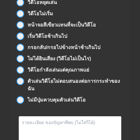
วิดีโอหยุดเล่น
วิดีโอไม่เริ่ม
หน้าจอสีเขียวแทนที่จะเป็นวิดีโอ
เริ่มวิดีโอช้าเกินไป
กรอกลับ/กรอไปข้างหน้าช้าเกินไป
ไม่ได้ยินเสียง (วิดีโอไม่เป็นไร)
วิดีโอกำลังเล่นแต่คุณภาพแย่
ตัวเล่นวิดีโอไม่ตอบสนองต่อการกระทำของ
ฉัน
ไม่มีปุ่มควบคุมตัวเล่นวิดีโอ