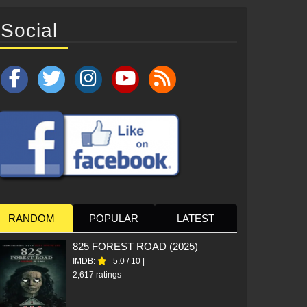
Social
RANDOM
POPULAR
LATEST
825 FOREST ROAD (2025)
IMDB:
5.0
/
10
|
2,617 ratings