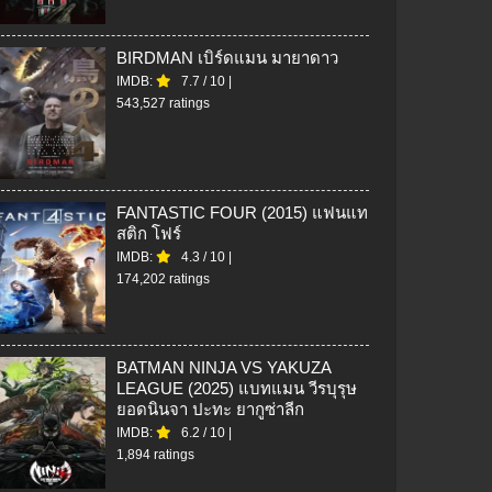
BIRDMAN เบิร์ดแมน มายาดาว
IMDB:
7.7
/
10
|
543,527 ratings
FANTASTIC FOUR (2015) แฟนแท
สติก โฟร์
IMDB:
4.3
/
10
|
174,202 ratings
BATMAN NINJA VS YAKUZA
LEAGUE (2025) แบทแมน วีรบุรุษ
ยอดนินจา ปะทะ ยากูซ่าลีก
IMDB:
6.2
/
10
|
1,894 ratings