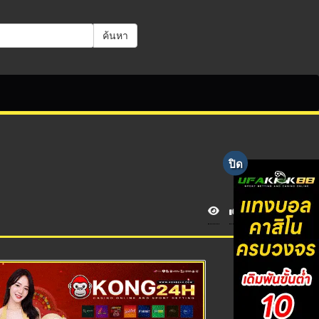
ค้นหา
V
i
e
w
s