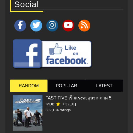
Social
RANDOM
POPULAR
LATEST
FAST FIVE เร็วแรงทะลุนรก ภาค 5
IMDB:
7.3
/
10
|
389,134 ratings