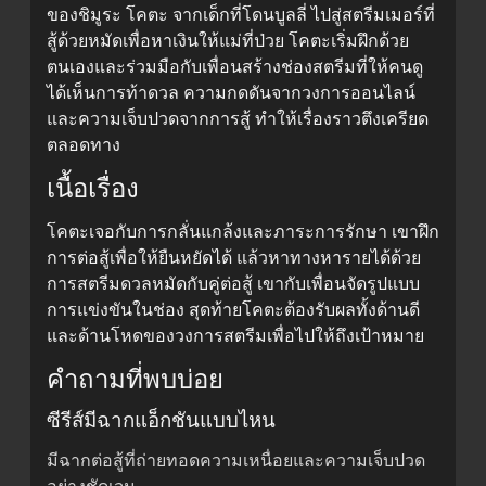
ของชิมูระ โคตะ จากเด็กที่โดนบูลลี่ ไปสู่สตรีมเมอร์ที่
สู้ด้วยหมัดเพื่อหาเงินให้แม่ที่ป่วย โคตะเริ่มฝึกด้วย
ตนเองและร่วมมือกับเพื่อนสร้างช่องสตรีมที่ให้คนดู
ได้เห็นการท้าดวล ความกดดันจากวงการออนไลน์
และความเจ็บปวดจากการสู้ ทำให้เรื่องราวตึงเครียด
ตลอดทาง
เนื้อเรื่อง
โคตะเจอกับการกลั่นแกล้งและภาระการรักษา เขาฝึก
การต่อสู้เพื่อให้ยืนหยัดได้ แล้วหาทางหารายได้ด้วย
การสตรีมดวลหมัดกับคู่ต่อสู้ เขากับเพื่อนจัดรูปแบบ
การแข่งขันในช่อง สุดท้ายโคตะต้องรับผลทั้งด้านดี
และด้านโหดของวงการสตรีมเพื่อไปให้ถึงเป้าหมาย
คำถามที่พบบ่อย
ซีรีส์มีฉากแอ็กชันแบบไหน
มีฉากต่อสู้ที่ถ่ายทอดความเหนื่อยและความเจ็บปวด