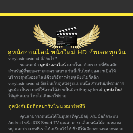
ดูหนังออนไลน์ หนังใหม่ HD อัพเดททุกวัน
veryfastmoviehd คืออะไร?
ขอแนะนำ
ดูหนังออนไลน์
แบบใหม่ ด้วยระบบที่ทันสมัย
สำหรับผู้ที่ชอบความสะดวกสบาย วันนี้เว็บไซต์ของเราเปิดให้
บริการดูหนังออนไลน์ด้วยวิธีการง่ายๆเพียงไม่กี่คลิก
veryfastmoviehd ถือเป็นเว็บดูหนังรูปแบบหนึ่ง สำหรับผู้ที่ชอบการ
ดูหนัง เป็นระบบที่ใช้งานได้ง่ายเป็นมิตรกับทุกอุปกรณ์
ดูหนังใหม่
ให้ดูกันแบบ โดยไม่เสียค่าใช้จ่าย
ดูหนังกับมือถือสมาร์ทโฟน สมาร์ททีวี
คุณสามารถดูหนังได้ในอุปกรที่คุณมีอยู่ เช่น มือถือระบบ
Android หรือ IOS Smart TV คุณสามารถเลือกหนังได้ตามหมวด
หมู่ และประเภทที่เราได้เตรียมไว้ให้ ซึ่งมีให้เลือกอย่างหลากหลาย