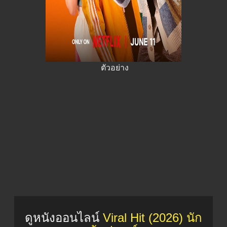
ตัวอย่าง
ดูหนังออนไลน์
Viral Hit (2026) นัก