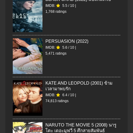
IMDB:
5.5
/
10
|
1,768 ratings
PERSUASION (2022)
IMDB:
5.6
/
10
|
5,471 ratings
KATE AND LEOPOLD (2001) ข้าม
เวลามาพบรัก
IMDB:
6.4
/
10
|
74,813 ratings
NARUTO THE MOVIE 5 (2008) นารู
โตะ เดอะมูฟวี่ 5 ศึกสายสัมพันธ์