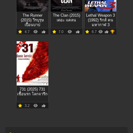
The Runner
The Clan (2015)
Lethal Weapon 3
(2015) วีรบุรุษ
เดอะ แคลน
(1992) ริกส์ คน
เปื้อนบาป
มหากาฬ 3
4.7
7.0
6.7
ZM
731 (2025) 731
เชื้อนรก โลกจารึก
3.2