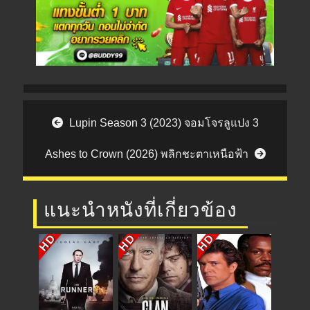
Post navigation
Lupin Season 3 (2023) จอมโจรลูแปง 3
Ashes to Crown (2026) พลิกชะตาเหนือฟ้า
แนะนำหนังที่เกี่ยวข้อง
HD
HD
HD