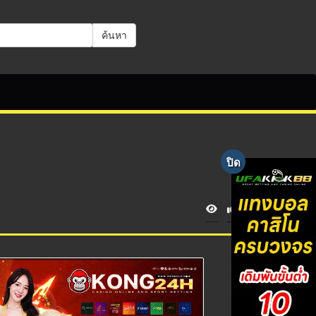
ค้นหา
V
i
e
w
s