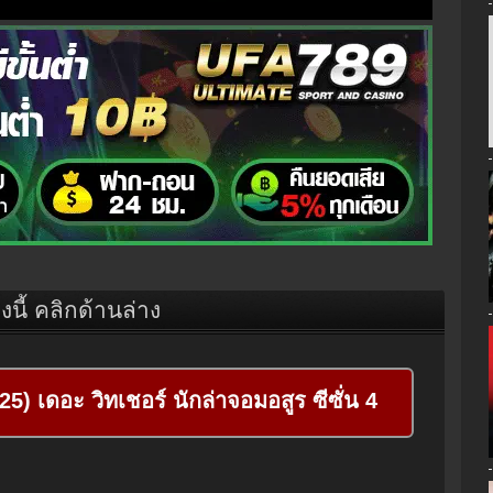
องนี้ คลิกด้านล่าง
) เดอะ วิทเชอร์ นักล่าจอมอสูร ซีซั่น 4