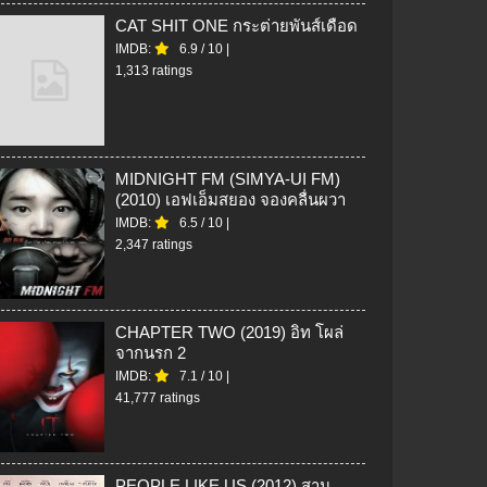
CAT SHIT ONE กระต่ายพันส์เดือด
IMDB:
6.9
/
10
|
1,313 ratings
MIDNIGHT FM (SIMYA-UI FM)
(2010) เอฟเอ็มสยอง จองคลื่นผวา
IMDB:
6.5
/
10
|
2,347 ratings
CHAPTER TWO (2019) อิท โผล่
จากนรก 2
IMDB:
7.1
/
10
|
41,777 ratings
PEOPLE LIKE US (2012) สาน