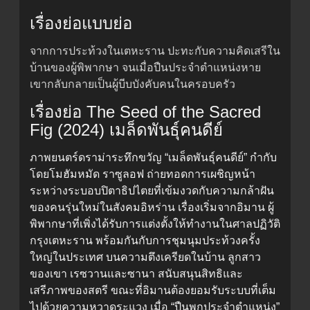
เรื่องย่อแบบย่อ
จากการประท้วงในเตหะราน ปะทะกับความคิดเสรีใน
บ้านของผู้พิพากษา จนเมื่อปืนประจำตำแหน่งหาย
เขากลับกลายเป็นผู้บีบบังคับคนในครอบครัว
เรื่องย่อ The Seed of the Sacred
Fig (2024) เมล็ดพันธุ์คนดีย์
ภาพยนตร์ดราม่าระทึกขวัญ “เมล็ดพันธุ์คนดีย์” กำกับ
โดยโมฮัมหมัด ราซูลอฟ ถ่ายทอดการเผชิญหน้า
ระหว่างระบอบปิตาธิปไตยที่เข้มงวดกับความกล้าฝัน
ของคนรุ่นใหม่ในสังคมอิหร่าน เรื่องเริ่มจากอิมาน ผู้
พิพากษาที่เพิ่งได้รับการแต่งตั้งให้ทำงานในศาลปฏิวัติ
กรุงเตหะราน พร้อมกันกับการชุมนุมประท้วงครั้ง
ใหญ่ในประเทศ บนความตึงเครียดในบ้าน ลูกสาว
ของเขา เรซวานและซานา สนับสนุนสิทธิและ
เสรีภาพของสตรี ขณะที่อิมานต้องยอมรับระบบที่เต็ม
ไปด้วยความหวาดระแวง เมื่อ “ปืนพกประจำตำแหน่ง”