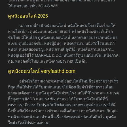
ให้เหมาะสม เช่น 3G 4G Wifi
ดูหนังออนไลน์ 2026
นอกจากนี้ยังมี หนังออนไลน์ หนังใหม่ชนโรง เต็มเรื่อง ให้
ท่านได้เลือก ดูหนังแบบหนังมาสเตอร์ หรือหนังใหม่ซาวด์แท็รก
ซับไทย มีให้เลือก ดูหนังแบบออนไลน์ หลากหลายประเภทหนัง อา
ธิเช่น ดูหนังแอคชั่น, หนังบู๊มันๆ, หนังดราม่า, หนังรักโรแมนติก,
หนังผี หนังสยองขวัญ, หนังเกาหลี ดูซีรี่ย์, หนังสืบสวนสอบสวน,
หนังซุเปอร์ฮีโร่ MARVEL & DC, หนังการ์ตูน แอนิเมชั่น ,หนังภาค
ต่อ, หนังดังทั้งไทยและหนังต่างประเทศ เป็นต้น
ดูหนังออนไลน์ veryfasthd.com
อย่างไรก็ตามเราอัพเดตหนังออนไลน์ใหม่ด้วยความรวดเร็ว
ที่สุดเพื่อให้ท่านได้รับชมกันแบบๆไม่ต้องเสียค่าใช้จ่ายรายเดือน
หากคุณต้องการ ดูหนัง ดูหนังใหม่ชนโรง หนังที่มีโหวตคะแนนเรต
ติ้งสูงจาก IMDB และ Netflix ท่านจะได้รับชมหนังใหม่ได้ที่นี่
เพราะเรามีการปรับปรุงเว็บไซต์และระบบการดูหนังของเราให้ดี
ยิ่งขึ้นเพื่อให้รองรับการเข้าชม เคล็ดลับการหาหนังที่เหมาะกับคุณ
ชมตัวอย่างหนังและอ่านเนื้อเรื่องย่อของหนังก่อนตัดสินใจ
ดูหนัง
ใหม่
เรื่องโปรดของท่าน