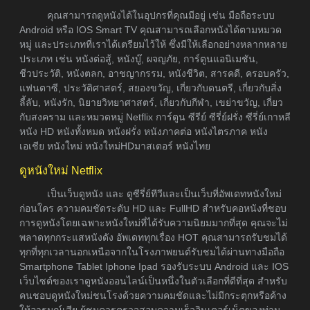
คุณสามารถดูหนังได้ในอุปกรที่คุณมีอยู่ เช่น มือถือระบบ
Android หรือ IOS Smart TV คุณสามารถเลือกหนังได้ตามหมวด
หมู่ และประเภทที่เราได้เตรียมไว้ให้ ซึ่งมีให้เลือกอย่างหลากหลาย
ประเภท เช่น หนังต่อสู้, หนังบู๊, ผจญภัย, การ์ตูนแอนิเมชัน,
ชีวประวัติ, หนังตลก, อาชญากรรม, หนังชีวิต, สารคดี, ครอบครัว,
แฟนตาซี, ประวัติศาสตร์, สยองขวัญ, เกี่ยวกับดนตรี, เกี่ยวกับสิ่ง
ลี้ลับ, หนังรัก, นิยายวิทยาศาสตร์, เกี่ยวกับกีฬา, เขย่าขวัญ, เกี่ยว
กับสงคราม และหมวดหมู่ Netflix การ์ตูน ซีรีย์ ซีรี่ย์ฝรั่ง ซีรี่ย์เกาหลี
หนัง HD หนังทั้งหมด หนังฝรั่ง หนังภาคต่อ หนังไตรภาค หนัง
เอเชีย หนังใหม่ หนังใหม่HDมาสเตอร์ หนังไทย
ดูหนังใหม่ Netflix
เป็นเว็บดูหนัง และ ดูซีรี่ย์ทีวีและเป็นเว็บที่อัพเดทหนังใหม่
ก่อนใคร ความคมชัดระดับ HD และ FullHD สำหรับคอหนังที่ชอบ
การดูหนังโดยเฉพาะหนังใหม่ที่ได้รับความนิยมมากที่สุด คุณจะไม่
พลาดทุกกระแสหนังดัง อัพเดททุกเรื่อง HOT คุณสามารถรับชมได้
ทุกที่ทุกเวลานอกเหนือจากในโรงภาพยนต์รับชมได้ผ่านทางมือถือ
Smartphone Tablet Iphone Ipad รองรับระบบ Android และ IOS
เว็บไซต์ของเราดูหนังออนไลน์เป็นหนึ่งในตัวเลือกที่ดีที่สุด สำหรับ
คนชอบดูหนังใหม่ชนโรงด้วยความคมชัดและไม่มีกระตุกหรือค้าง
ให้อารมณ์เสีย ผู้ชมควรตรวจสอบความเร็วอินเตอร์เน็ตของท่าน