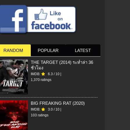
RANDOM
POPULAR
LATEST
THE TARGET (2014) ระห่ำล่า 36
ชั่วโมง
IMDB:
6.3
/
10
|
1,370 ratings
BIG FREAKING RAT (2020)
IMDB:
3.0
/
10
|
103 ratings