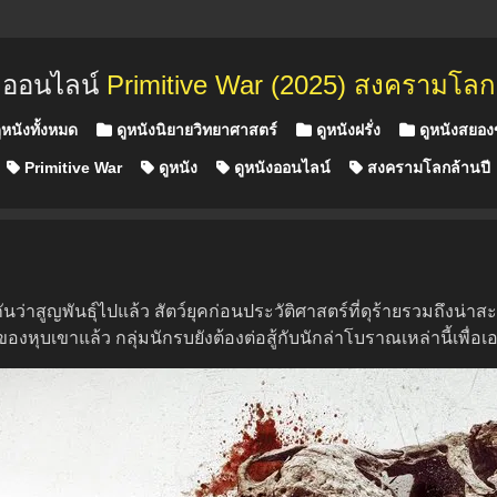
ังออนไลน์
Primitive War (2025) สงครามโลก
ูหนังทั้งหมด
ดูหนังนิยายวิทยาศาสตร์
ดูหนังฝรั่ง
ดูหนังสยอง
Primitive War
ดูหนัง
ดูหนังออนไลน์
สงครามโลกล้านปี
นว่าสูญพันธุ์ไปแล้ว สัตว์ยุคก่อนประวัติศาสตร์ที่ดุร้ายรวมถึงน่า
งหุบเขาแล้ว กลุ่มนักรบยังต้องต่อสู้กับนักล่าโบราณเหล่านี้เพื่อเ