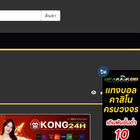
ค้นหา
V
i
e
w
s