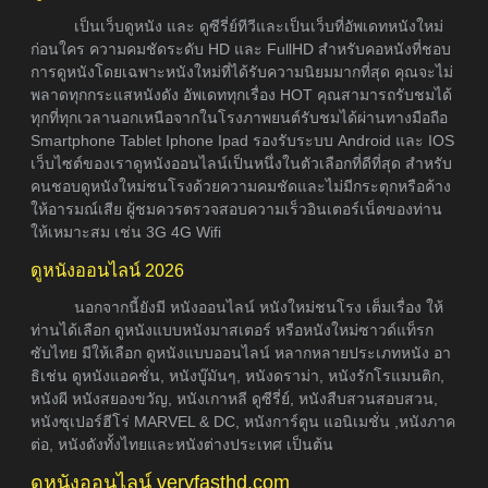
เป็นเว็บดูหนัง และ ดูซีรี่ย์ทีวีและเป็นเว็บที่อัพเดทหนังใหม่
ก่อนใคร ความคมชัดระดับ HD และ FullHD สำหรับคอหนังที่ชอบ
การดูหนังโดยเฉพาะหนังใหม่ที่ได้รับความนิยมมากที่สุด คุณจะไม่
พลาดทุกกระแสหนังดัง อัพเดททุกเรื่อง HOT คุณสามารถรับชมได้
ทุกที่ทุกเวลานอกเหนือจากในโรงภาพยนต์รับชมได้ผ่านทางมือถือ
Smartphone Tablet Iphone Ipad รองรับระบบ Android และ IOS
เว็บไซต์ของเราดูหนังออนไลน์เป็นหนึ่งในตัวเลือกที่ดีที่สุด สำหรับ
คนชอบดูหนังใหม่ชนโรงด้วยความคมชัดและไม่มีกระตุกหรือค้าง
ให้อารมณ์เสีย ผู้ชมควรตรวจสอบความเร็วอินเตอร์เน็ตของท่าน
ให้เหมาะสม เช่น 3G 4G Wifi
ดูหนังออนไลน์ 2026
นอกจากนี้ยังมี หนังออนไลน์ หนังใหม่ชนโรง เต็มเรื่อง ให้
ท่านได้เลือก ดูหนังแบบหนังมาสเตอร์ หรือหนังใหม่ซาวด์แท็รก
ซับไทย มีให้เลือก ดูหนังแบบออนไลน์ หลากหลายประเภทหนัง อา
ธิเช่น ดูหนังแอคชั่น, หนังบู๊มันๆ, หนังดราม่า, หนังรักโรแมนติก,
หนังผี หนังสยองขวัญ, หนังเกาหลี ดูซีรี่ย์, หนังสืบสวนสอบสวน,
หนังซุเปอร์ฮีโร่ MARVEL & DC, หนังการ์ตูน แอนิเมชั่น ,หนังภาค
ต่อ, หนังดังทั้งไทยและหนังต่างประเทศ เป็นต้น
ดูหนังออนไลน์ veryfasthd.com