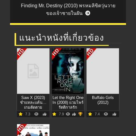
Finding Mr. Destiny (2010) พรหมลิขิตวุ่นวาย
ของเจ้าชายในฝัน
แนะนำหนังที่เกี่ยวข้อง
HD
HD
HD
Saw X (2023)
Let the Right One
Buffalo Girls
ชำแหละแค้น…
In (2008) แวมไพร์
(2012)
เกมตัดตาย
รัตติกาลรัก
7.3
7.9
7.4
HD