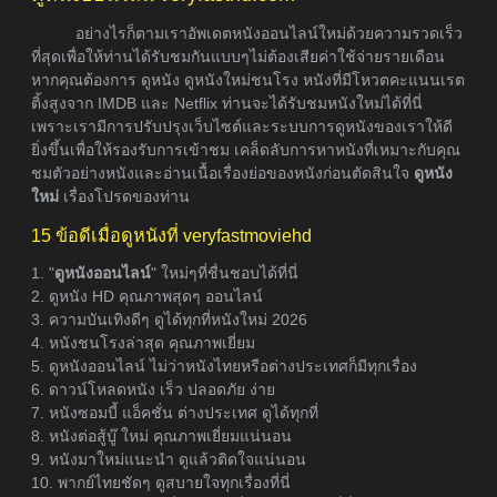
อย่างไรก็ตามเราอัพเดตหนังออนไลน์ใหม่ด้วยความรวดเร็ว
ที่สุดเพื่อให้ท่านได้รับชมกันแบบๆไม่ต้องเสียค่าใช้จ่ายรายเดือน
หากคุณต้องการ ดูหนัง ดูหนังใหม่ชนโรง หนังที่มีโหวตคะแนนเรต
ติ้งสูงจาก IMDB และ Netflix ท่านจะได้รับชมหนังใหม่ได้ที่นี่
เพราะเรามีการปรับปรุงเว็บไซต์และระบบการดูหนังของเราให้ดี
ยิ่งขึ้นเพื่อให้รองรับการเข้าชม เคล็ดลับการหาหนังที่เหมาะกับคุณ
ชมตัวอย่างหนังและอ่านเนื้อเรื่องย่อของหนังก่อนตัดสินใจ
ดูหนัง
ใหม่
เรื่องโปรดของท่าน
15 ข้อดีเมื่อดูหนังที่ veryfastmoviehd
1. "
ดูหนังออนไลน์
" ใหม่ๆที่ชื่นชอบได้ที่นี่
2. ดูหนัง HD คุณภาพสุดๆ ออนไลน์
3. ความบันเทิงดีๆ ดูได้ทุกที่หนังใหม่ 2026
4. หนังชนโรงล่าสุด คุณภาพเยี่ยม
5. ดูหนังออนไลน์ ไม่ว่าหนังไทยหรือต่างประเทศก็มีทุกเรื่อง
6. ดาวน์โหลดหนัง เร็ว ปลอดภัย ง่าย
7. หนังซอมบี้ แอ็คชั่น ต่างประเทศ ดูได้ทุกที่
8. หนังต่อสู้บู๊ ใหม่ คุณภาพเยี่ยมแน่นอน
9. หนังมาใหม่แนะนำ ดูแล้วติดใจแน่นอน
10. พากย์ไทยชัดๆ ดูสบายใจทุกเรื่องที่นี่