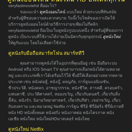
veryfastmoviehd คืออะไร?
ขอแนะนำ
ดูหนังออนไลน์
แบบใหม่ ด้วยระบบที่ทันสมัย
สำหรับผู้ที่ชอบความสะดวกสบาย วันนี้เว็บไซต์ของเราเปิดให้
บริการดูหนังออนไลน์ด้วยวิธีการง่ายๆเพียงไม่กี่คลิก
veryfastmoviehd ถือเป็นเว็บดูหนังรูปแบบหนึ่ง สำหรับผู้ที่ชอบการ
ดูหนัง เป็นระบบที่ใช้งานได้ง่ายเป็นมิตรกับทุกอุปกรณ์
ดูหนังใหม่
ให้ดูกันแบบ โดยไม่เสียค่าใช้จ่าย
ดูหนังกับมือถือสมาร์ทโฟน สมาร์ททีวี
คุณสามารถดูหนังได้ในอุปกรที่คุณมีอยู่ เช่น มือถือระบบ
Android หรือ IOS Smart TV คุณสามารถเลือกหนังได้ตามหมวด
หมู่ และประเภทที่เราได้เตรียมไว้ให้ ซึ่งมีให้เลือกอย่างหลากหลาย
ประเภท เช่น หนังต่อสู้, หนังบู๊, ผจญภัย, การ์ตูนแอนิเมชัน,
ชีวประวัติ, หนังตลก, อาชญากรรม, หนังชีวิต, สารคดี, ครอบครัว,
แฟนตาซี, ประวัติศาสตร์, สยองขวัญ, เกี่ยวกับดนตรี, เกี่ยวกับสิ่ง
ลี้ลับ, หนังรัก, นิยายวิทยาศาสตร์, เกี่ยวกับกีฬา, เขย่าขวัญ, เกี่ยว
กับสงคราม และหมวดหมู่ Netflix การ์ตูน ซีรีย์ ซีรี่ย์ฝรั่ง ซีรี่ย์เกาหลี
หนัง HD หนังทั้งหมด หนังฝรั่ง หนังภาคต่อ หนังไตรภาค หนัง
เอเชีย หนังใหม่ หนังใหม่HDมาสเตอร์ หนังไทย
ดูหนังใหม่ Netflix