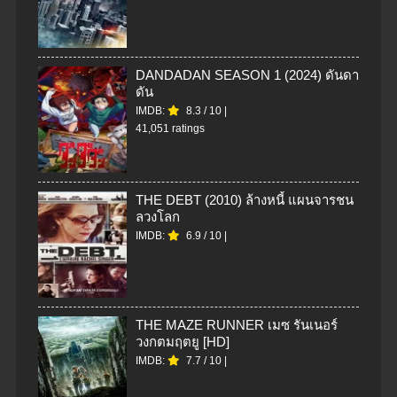
DANDADAN SEASON 1 (2024) ดันดา
ดัน
IMDB:
8.3
/
10
|
41,051 ratings
THE DEBT (2010) ล้างหนี้ แผนจารชน
ลวงโลก
IMDB:
6.9
/
10
|
THE MAZE RUNNER เมซ รันเนอร์
วงกตมฤตยู [HD]
IMDB:
7.7
/
10
|