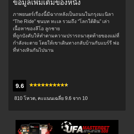
ข้อมูลเพิ่มเติมของหนัง
ภาพยนตร์เรื่องนี้มีฉากหลังเป็นถนนในกรุงมะนิลา
“The Ride” ชนบท ทะเล รวมถึง “โลกใต้ดิน” เล่า
เนื้อหาของลีโอ ลูกชาย
ที่ถูกบังคับให้ทำตามความปรารถนาสุดท้ายของแม่ที่
กำลังจะตาย โดยให้เขาเดินทางกลับบ้านกับแบร์รี พ่อ
ที่ห่างเหินกันไปนาน
9.6
810 โหวต, คะแนนเฉลี่ย
9.6
จาก 10