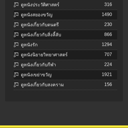
316
ดูหนังประวัติศาสตร์
1490
ดูหนังสยองขวัญ
230
ดูหนังเกี่ยวกับดนตรี
866
ดูหนังเกี่ยวกับสิ่งลี้ลับ
1294
ดูหนังรัก
707
ดูหนังนิยายวิทยาศาสตร์
224
ดูหนังเกี่ยวกับกีฬา
1921
ดูหนังเขย่าขวัญ
156
ดูหนังเกี่ยวกับสงคราม