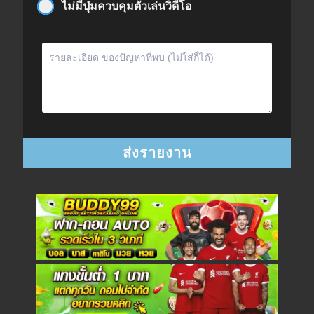
ไม่มีปุ่มควบคุมตัวเล่นวิดีโอ