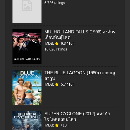
5,726 ratings
MULHOLLAND FALLS (1996) องค์กร
เถื่อนพันธุ์โหด
IMDB:
6.3
/
10
|
16,626 ratings
THE BLUE LAGOON (1980) เดอะบลู
ลากูน
IMDB:
5.7
/
10
|
SUPER CYCLONE (2012) มหาภัย
ไซโคลนถล่มโลก
IMDB:
/
10
|