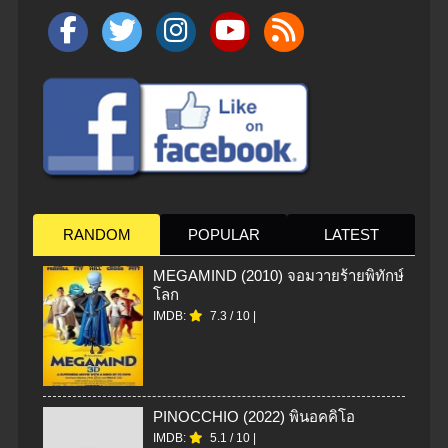
RANDOM
POPULAR
LATEST
MEGAMIND (2010) จอมวายร้ายพิทักษ์
โลก
IMDB:
7.3
/
10
|
PINOCCHIO (2022) พินอคคิโอ
IMDB:
5.1
/
10
|