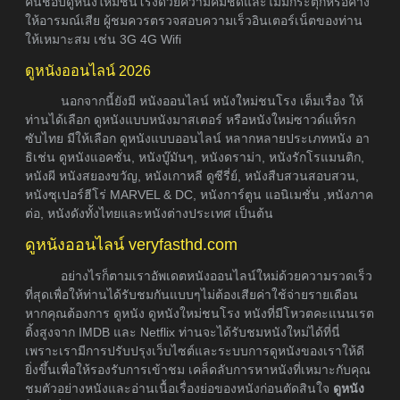
คนชอบดูหนังใหม่ชนโรงด้วยความคมชัดและไม่มีกระตุกหรือค้าง
ให้อารมณ์เสีย ผู้ชมควรตรวจสอบความเร็วอินเตอร์เน็ตของท่าน
ให้เหมาะสม เช่น 3G 4G Wifi
ดูหนังออนไลน์ 2026
นอกจากนี้ยังมี หนังออนไลน์ หนังใหม่ชนโรง เต็มเรื่อง ให้
ท่านได้เลือก ดูหนังแบบหนังมาสเตอร์ หรือหนังใหม่ซาวด์แท็รก
ซับไทย มีให้เลือก ดูหนังแบบออนไลน์ หลากหลายประเภทหนัง อา
ธิเช่น ดูหนังแอคชั่น, หนังบู๊มันๆ, หนังดราม่า, หนังรักโรแมนติก,
หนังผี หนังสยองขวัญ, หนังเกาหลี ดูซีรี่ย์, หนังสืบสวนสอบสวน,
หนังซุเปอร์ฮีโร่ MARVEL & DC, หนังการ์ตูน แอนิเมชั่น ,หนังภาค
ต่อ, หนังดังทั้งไทยและหนังต่างประเทศ เป็นต้น
ดูหนังออนไลน์ veryfasthd.com
อย่างไรก็ตามเราอัพเดตหนังออนไลน์ใหม่ด้วยความรวดเร็ว
ที่สุดเพื่อให้ท่านได้รับชมกันแบบๆไม่ต้องเสียค่าใช้จ่ายรายเดือน
หากคุณต้องการ ดูหนัง ดูหนังใหม่ชนโรง หนังที่มีโหวตคะแนนเรต
ติ้งสูงจาก IMDB และ Netflix ท่านจะได้รับชมหนังใหม่ได้ที่นี่
เพราะเรามีการปรับปรุงเว็บไซต์และระบบการดูหนังของเราให้ดี
ยิ่งขึ้นเพื่อให้รองรับการเข้าชม เคล็ดลับการหาหนังที่เหมาะกับคุณ
ชมตัวอย่างหนังและอ่านเนื้อเรื่องย่อของหนังก่อนตัดสินใจ
ดูหนัง