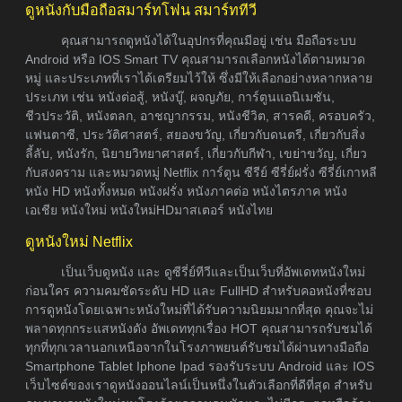
ดูหนังกับมือถือสมาร์ทโฟน สมาร์ททีวี
คุณสามารถดูหนังได้ในอุปกรที่คุณมีอยู่ เช่น มือถือระบบ
Android หรือ IOS Smart TV คุณสามารถเลือกหนังได้ตามหมวด
หมู่ และประเภทที่เราได้เตรียมไว้ให้ ซึ่งมีให้เลือกอย่างหลากหลาย
ประเภท เช่น หนังต่อสู้, หนังบู๊, ผจญภัย, การ์ตูนแอนิเมชัน,
ชีวประวัติ, หนังตลก, อาชญากรรม, หนังชีวิต, สารคดี, ครอบครัว,
แฟนตาซี, ประวัติศาสตร์, สยองขวัญ, เกี่ยวกับดนตรี, เกี่ยวกับสิ่ง
ลี้ลับ, หนังรัก, นิยายวิทยาศาสตร์, เกี่ยวกับกีฬา, เขย่าขวัญ, เกี่ยว
กับสงคราม และหมวดหมู่ Netflix การ์ตูน ซีรีย์ ซีรี่ย์ฝรั่ง ซีรี่ย์เกาหลี
หนัง HD หนังทั้งหมด หนังฝรั่ง หนังภาคต่อ หนังไตรภาค หนัง
เอเชีย หนังใหม่ หนังใหม่HDมาสเตอร์ หนังไทย
ดูหนังใหม่ Netflix
เป็นเว็บดูหนัง และ ดูซีรี่ย์ทีวีและเป็นเว็บที่อัพเดทหนังใหม่
ก่อนใคร ความคมชัดระดับ HD และ FullHD สำหรับคอหนังที่ชอบ
การดูหนังโดยเฉพาะหนังใหม่ที่ได้รับความนิยมมากที่สุด คุณจะไม่
พลาดทุกกระแสหนังดัง อัพเดททุกเรื่อง HOT คุณสามารถรับชมได้
ทุกที่ทุกเวลานอกเหนือจากในโรงภาพยนต์รับชมได้ผ่านทางมือถือ
Smartphone Tablet Iphone Ipad รองรับระบบ Android และ IOS
เว็บไซต์ของเราดูหนังออนไลน์เป็นหนึ่งในตัวเลือกที่ดีที่สุด สำหรับ