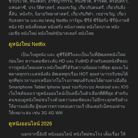
ชีวประวัติ, หนังตลก, อาชญากรรม, หนังชีวิต, สารคดี, ครอบครัว,
แฟนตาซี, ประวัติศาสตร์, สยองขวัญ, เกี่ยวกับดนตรี, เกี่ยวกับสิ่ง
ลี้ลับ, หนังรัก, นิยายวิทยาศาสตร์, เกี่ยวกับกีฬา, เขย่าขวัญ, เกี่ยว
กับสงคราม และหมวดหมู่ Netflix การ์ตูน ซีรีย์ ซีรี่ย์ฝรั่ง ซีรี่ย์เกาหลี
หนัง HD หนังทั้งหมด หนังฝรั่ง หนังภาคต่อ หนังไตรภาค หนัง
เอเชีย หนังใหม่ หนังใหม่HDมาสเตอร์ หนังไทย
ดูหนังใหม่ Netflix
เป็นเว็บดูหนัง และ ดูซีรี่ย์ทีวีและเป็นเว็บที่อัพเดทหนังใหม่
ก่อนใคร ความคมชัดระดับ HD และ FullHD สำหรับคอหนังที่ชอบ
การดูหนังโดยเฉพาะหนังใหม่ที่ได้รับความนิยมมากที่สุด คุณจะไม่
พลาดทุกกระแสหนังดัง อัพเดททุกเรื่อง HOT คุณสามารถรับชมได้
ทุกที่ทุกเวลานอกเหนือจากในโรงภาพยนต์รับชมได้ผ่านทางมือถือ
Smartphone Tablet Iphone Ipad รองรับระบบ Android และ IOS
เว็บไซต์ของเราดูหนังออนไลน์เป็นหนึ่งในตัวเลือกที่ดีที่สุด สำหรับ
คนชอบดูหนังใหม่ชนโรงด้วยความคมชัดและไม่มีกระตุกหรือค้าง
ให้อารมณ์เสีย ผู้ชมควรตรวจสอบความเร็วอินเตอร์เน็ตของท่าน
ให้เหมาะสม เช่น 3G 4G Wifi
ดูหนังออนไลน์ 2026
นอกจากนี้ยังมี หนังออนไลน์ หนังใหม่ชนโรง เต็มเรื่อง ให้