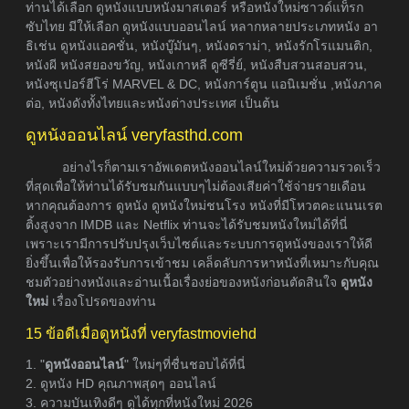
ท่านได้เลือก ดูหนังแบบหนังมาสเตอร์ หรือหนังใหม่ซาวด์แท็รก
ซับไทย มีให้เลือก ดูหนังแบบออนไลน์ หลากหลายประเภทหนัง อา
ธิเช่น ดูหนังแอคชั่น, หนังบู๊มันๆ, หนังดราม่า, หนังรักโรแมนติก,
หนังผี หนังสยองขวัญ, หนังเกาหลี ดูซีรี่ย์, หนังสืบสวนสอบสวน,
หนังซุเปอร์ฮีโร่ MARVEL & DC, หนังการ์ตูน แอนิเมชั่น ,หนังภาค
ต่อ, หนังดังทั้งไทยและหนังต่างประเทศ เป็นต้น
ดูหนังออนไลน์ veryfasthd.com
อย่างไรก็ตามเราอัพเดตหนังออนไลน์ใหม่ด้วยความรวดเร็ว
ที่สุดเพื่อให้ท่านได้รับชมกันแบบๆไม่ต้องเสียค่าใช้จ่ายรายเดือน
หากคุณต้องการ ดูหนัง ดูหนังใหม่ชนโรง หนังที่มีโหวตคะแนนเรต
ติ้งสูงจาก IMDB และ Netflix ท่านจะได้รับชมหนังใหม่ได้ที่นี่
เพราะเรามีการปรับปรุงเว็บไซต์และระบบการดูหนังของเราให้ดี
ยิ่งขึ้นเพื่อให้รองรับการเข้าชม เคล็ดลับการหาหนังที่เหมาะกับคุณ
ชมตัวอย่างหนังและอ่านเนื้อเรื่องย่อของหนังก่อนตัดสินใจ
ดูหนัง
ใหม่
เรื่องโปรดของท่าน
15 ข้อดีเมื่อดูหนังที่ veryfastmoviehd
1. "
ดูหนังออนไลน์
" ใหม่ๆที่ชื่นชอบได้ที่นี่
2. ดูหนัง HD คุณภาพสุดๆ ออนไลน์
3. ความบันเทิงดีๆ ดูได้ทุกที่หนังใหม่ 2026