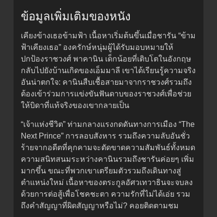
ข้อมูลเพิ่มเติมของหนัง
เคียงข้างเธอข้ามฟ้า เนื้อหาเริ่มต้นขึ้นเมื่อชารัน “ข้าม
ฟ้าเคียงเธอ” องครักษ์หนุ่มผู้ได้รับมอบหมายให้
ปกป้องราชวงศ์ พาคานิน เด็กน้อยที่เติบโตในอังกฤษ
กลับไปยังบ้านเกิดของเอ็มมาลี เขาได้เรียนรู้ความจริง
อันน่าตกใจ: คานินสืบเชื้อสายมาจากราชวงศ์รวมถึง
ต้องเข้าร่วมการแข่งขันฟันดาบของราชวงศ์เพื่อช่วย
ให้บิดาที่แท้จริงของเขากลายเป็น
“เจ้าแห่งชีวิต” ท่ามกลางแรงกดดันทางการเมือง “The
Next Prince” การลอบสังหาร รวมถึงความลับอันชั่ว
ร้ายจากอดีตที่คุกคามจะตัดขาดความสัมพันธ์ทั้งหมด
ความสนิทสนมระหว่างคานินรวมถึงชารันค่อยๆ เพิ่ม
มากขึ้น ขณะที่พวกเขาเตรียมตัวรวมถึงเดินทางสู่
ตำแหน่งใหม่ เนื้อหาของตระกูลอัศวเทวาธินจะจบลง
ด้วยการต่อสู้เพื่อโชคชะตา ความรักที่ไม่ได้เอ่ย รวม
ถึงคำสัญญาที่ผิดสัญญาหรือไม่? คอยติดตามชม