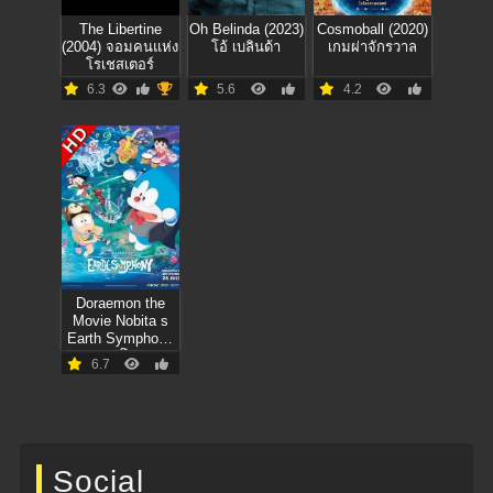
The Libertine
Oh Belinda (2023)
Cosmoball (2020)
(2004) จอมคนแห่ง
โอ้ เบลินด้า
เกมผ่าจักรวาล
โรเชสเตอร์
6.3
5.6
4.2
HD
Doraemon the
Movie Nobita s
Earth Symphony
(2024) โดราเอ
6.7
มอน เดอะ มูฟวี่
โลกแห่งซิมโฟนี่
ของโนบิตะ
Social