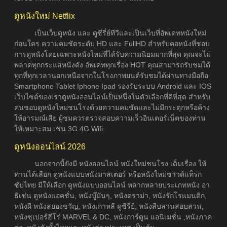
ดูหนังใหม่ Netflix
เป็นเว็บดูหนัง และ ดูซีรี่ย์ทีวีและเป็นเว็บที่อัพเดทหนังใหม่
ก่อนใคร ความคมชัดระดับ HD และ FullHD สำหรับคอหนังที่ชอบ
การดูหนังโดยเฉพาะหนังใหม่ที่ได้รับความนิยมมากที่สุด คุณจะไม่
พลาดทุกกระแสหนังดัง อัพเดททุกเรื่อง HOT คุณสามารถรับชมได้
ทุกที่ทุกเวลานอกเหนือจากในโรงภาพยนต์รับชมได้ผ่านทางมือถือ
Smartphone Tablet Iphone Ipad รองรับระบบ Android และ IOS
เว็บไซต์ของเราดูหนังออนไลน์เป็นหนึ่งในตัวเลือกที่ดีที่สุด สำหรับ
คนชอบดูหนังใหม่ชนโรงด้วยความคมชัดและไม่มีกระตุกหรือค้าง
ให้อารมณ์เสีย ผู้ชมควรตรวจสอบความเร็วอินเตอร์เน็ตของท่าน
ให้เหมาะสม เช่น 3G 4G Wifi
ดูหนังออนไลน์ 2026
นอกจากนี้ยังมี หนังออนไลน์ หนังใหม่ชนโรง เต็มเรื่อง ให้
ท่านได้เลือก ดูหนังแบบหนังมาสเตอร์ หรือหนังใหม่ซาวด์แท็รก
ซับไทย มีให้เลือก ดูหนังแบบออนไลน์ หลากหลายประเภทหนัง อา
ธิเช่น ดูหนังแอคชั่น, หนังบู๊มันๆ, หนังดราม่า, หนังรักโรแมนติก,
หนังผี หนังสยองขวัญ, หนังเกาหลี ดูซีรี่ย์, หนังสืบสวนสอบสวน,
หนังซุเปอร์ฮีโร่ MARVEL & DC, หนังการ์ตูน แอนิเมชั่น ,หนังภาค