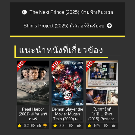
Post navigation
The Next Prince (2025) ข้ามฟ้าเคียงเธอ
Shin’s Project (2025) มิสเตอร์ชินรับจบ
แนะนำหนังที่เกี่ยวข้อง
HD
HD
HD
Pearl Harbor
Demon Slayer the
โปสการ์ดที่
(2001) เพิร์ล ฮาร์
Movie: Mugen
ไม่มี….ที่มา
เบอร์
Train (2020) ดาบ
(2015) Postcard
พิฆาตอสูร เดอะมูฟ
From Nowhere
6.2
8.3
N/A
วี่: ศึกรถไฟสู่นิรัน
ดร์