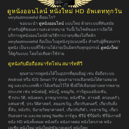
ดูหนังออนไลน์ หนังใหม่ HD อัพเดททุกวัน
veryfastmoviehd คืออะไร?
ขอแนะนำ
ดูหนังออนไลน์
แบบใหม่ ด้วยระบบที่ทันสมัย
สำหรับผู้ที่ชอบความสะดวกสบาย วันนี้เว็บไซต์ของเราเปิดให้
บริการดูหนังออนไลน์ด้วยวิธีการง่ายๆเพียงไม่กี่คลิก
veryfastmoviehd ถือเป็นเว็บดูหนังรูปแบบหนึ่ง สำหรับผู้ที่ชอบการ
ดูหนัง เป็นระบบที่ใช้งานได้ง่ายเป็นมิตรกับทุกอุปกรณ์
ดูหนังใหม่
ให้ดูกันแบบ โดยไม่เสียค่าใช้จ่าย
ดูหนังกับมือถือสมาร์ทโฟน สมาร์ททีวี
คุณสามารถดูหนังได้ในอุปกรที่คุณมีอยู่ เช่น มือถือระบบ
Android หรือ IOS Smart TV คุณสามารถเลือกหนังได้ตามหมวด
หมู่ และประเภทที่เราได้เตรียมไว้ให้ ซึ่งมีให้เลือกอย่างหลากหลาย
ประเภท เช่น หนังต่อสู้, หนังบู๊, ผจญภัย, การ์ตูนแอนิเมชัน,
ชีวประวัติ, หนังตลก, อาชญากรรม, หนังชีวิต, สารคดี, ครอบครัว,
แฟนตาซี, ประวัติศาสตร์, สยองขวัญ, เกี่ยวกับดนตรี, เกี่ยวกับสิ่ง
ลี้ลับ, หนังรัก, นิยายวิทยาศาสตร์, เกี่ยวกับกีฬา, เขย่าขวัญ, เกี่ยว
กับสงคราม และหมวดหมู่ Netflix การ์ตูน ซีรีย์ ซีรี่ย์ฝรั่ง ซีรี่ย์เกาหลี
หนัง HD หนังทั้งหมด หนังฝรั่ง หนังภาคต่อ หนังไตรภาค หนัง
เอเชีย หนังใหม่ หนังใหม่HDมาสเตอร์ หนังไทย