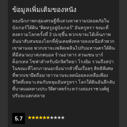
ข้อมูลเพิ่มเติมของหนัง
ลองนึกภาพกลุ่มเศรษฐีที่แสวงหาความปลอดภัยใน
บังเกอร์ใต้ดิน “ติดหรูอยู่บังเกอร์” อันหรูหรา ขณะที่
สงครามโลกครั้งที่ 3 ปะทุขึ้น พวกเขาจะได้เห็นภาพ
อันน่าสับสนของโลกที่คุ้นเคยพังทลายลงเหนือหัวพวก
เขาผ่านจอ พวกเขาจะเพลิดเพลินไปกับมหานครใต้ดิน
ที่มีสนามบาสเกตบอล ร้านอาหาร สวนเซน บาร์
ค็อกเทล โซฟาสำหรับนักจิตวิทยา โรงยิม รวมถึงสปา
ในขณะที่โลกภายนอกยิ่งน่ากลัวขึ้นเรื่อยๆ สิทธิพิเศษ
ที่พวกเขายึดถือมายาวนานจะลดน้อยลงเหลือเพียง
ชีวิตที่เหมาะสมกับหลุมอันหรูหรา โลกใต้ดินอันลึกลับ
ที่บาดแผลทางประวัติศาสตร์ระหว่างสองราชวงศ์คู่
ปรับจะแตกสลาย
5.7