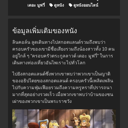
เดอะ มูฟวี่
ดูหนัง
ดูหนังออนไลน์
ข้อมูลเพิ่มเติมของหนัง
ลินคอล์น ลูดเดินทางไปสกอตแลนด์รวมถึงพบว่า
ครอบครัวของเขามีชื่อเสียงรวมถึงน้องสาวทั้ง 10 คน
อยู่ใกล้ ๆ “ครอบครัวตระกูลลาวด์ เดอะ มูฟวี่” ในการ
เดินทางท่องเที่ยวอันไพเราะไปทั่วโลก
ไปยังสกอตแลนด์ซึ่งพวกเขาพบว่าพวกเขาเป็นญาติ
ของอธิปไตยของสกอตแลนด์ ครอบครัวนี้เพลิดเพลิน
ไปกับความฟุ่มเฟือยรวมถึงความหรูหราที่ปรารถนา
มากที่สุดอย่างรวดเร็ว เมื่อพวกเขาพบว่าบ้านของชน
เผ่าของพวกเขาเป็นพระราชวัง