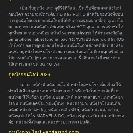
เป็นเว็บดูหนัง และ ดูซีรี่ย์ทีวีและเป็นเว็บที่อัพเดทหนังใหม่
ก่อนใคร ความคมชัดระดับ HD และ FullHD สำหรับคอหนังที่ชอบ
การดูหนังโดยเฉพาะหนังใหม่ที่ได้รับความนิยมมากที่สุด คุณจะไม่
พลาดทุกกระแสหนังดัง อัพเดททุกเรื่อง HOT คุณสามารถรับชมได้
ทุกที่ทุกเวลานอกเหนือจากในโรงภาพยนต์รับชมได้ผ่านทางมือถือ
Smartphone Tablet Iphone Ipad รองรับระบบ Android และ IOS
เว็บไซต์ของเราดูหนังออนไลน์เป็นหนึ่งในตัวเลือกที่ดีที่สุด สำหรับ
คนชอบดูหนังใหม่ชนโรงด้วยความคมชัดและไม่มีกระตุกหรือค้าง
ให้อารมณ์เสีย ผู้ชมควรตรวจสอบความเร็วอินเตอร์เน็ตของท่าน
ให้เหมาะสม เช่น 3G 4G Wifi
ดูหนังออนไลน์ 2026
นอกจากนี้ยังมี หนังออนไลน์ หนังใหม่ชนโรง เต็มเรื่อง ให้
ท่านได้เลือก ดูหนังแบบหนังมาสเตอร์ หรือหนังใหม่ซาวด์แท็รก
ซับไทย มีให้เลือก ดูหนังแบบออนไลน์ หลากหลายประเภทหนัง อา
ธิเช่น ดูหนังแอคชั่น, หนังบู๊มันๆ, หนังดราม่า, หนังรักโรแมนติก,
หนังผี หนังสยองขวัญ, หนังเกาหลี ดูซีรี่ย์, หนังสืบสวนสอบสวน,
หนังซุเปอร์ฮีโร่ MARVEL & DC, หนังการ์ตูน แอนิเมชั่น ,หนังภาค
ต่อ, หนังดังทั้งไทยและหนังต่างประเทศ เป็นต้น
ดูหนังออนไลน์ veryfasthd.com