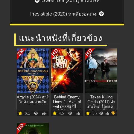
Sweet Girl (2021) สวีทเกิร์ล
Irresistible (2020) หาเสียงอลเวง
แนะนำหนังที่เกี่ยวข้อง
HD
HD
ZM
Argylle (2024) อาร์
Behind Enemy
Texas Killing
ไกล์ ยอดสายลับ
Lines 2 : Axis of
Fields (2011) ล่า
Evil (2006) บีไฮด์
เดนโหด โคตรคน
เอนิมี ไลน์ 2 ฝ่า
ต่างขั้ว
6.1
4.5
5.7
ตายปฏิบัติการท้า
นรก
HD