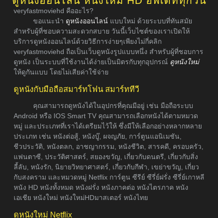
ดูหนังออนไลน์ หนังใหม่ HD อัพเดททุกวัน
veryfastmoviehd คืออะไร?
ขอแนะนำ
ดูหนังออนไลน์
แบบใหม่ ด้วยระบบที่ทันสมัย
สำหรับผู้ที่ชอบความสะดวกสบาย วันนี้เว็บไซต์ของเราเปิดให้
บริการดูหนังออนไลน์ด้วยวิธีการง่ายๆเพียงไม่กี่คลิก
veryfastmoviehd ถือเป็นเว็บดูหนังรูปแบบหนึ่ง สำหรับผู้ที่ชอบการ
ดูหนัง เป็นระบบที่ใช้งานได้ง่ายเป็นมิตรกับทุกอุปกรณ์
ดูหนังใหม่
ให้ดูกันแบบ โดยไม่เสียค่าใช้จ่าย
ดูหนังกับมือถือสมาร์ทโฟน สมาร์ททีวี
คุณสามารถดูหนังได้ในอุปกรที่คุณมีอยู่ เช่น มือถือระบบ
Android หรือ IOS Smart TV คุณสามารถเลือกหนังได้ตามหมวด
หมู่ และประเภทที่เราได้เตรียมไว้ให้ ซึ่งมีให้เลือกอย่างหลากหลาย
ประเภท เช่น หนังต่อสู้, หนังบู๊, ผจญภัย, การ์ตูนแอนิเมชัน,
ชีวประวัติ, หนังตลก, อาชญากรรม, หนังชีวิต, สารคดี, ครอบครัว,
แฟนตาซี, ประวัติศาสตร์, สยองขวัญ, เกี่ยวกับดนตรี, เกี่ยวกับสิ่ง
ลี้ลับ, หนังรัก, นิยายวิทยาศาสตร์, เกี่ยวกับกีฬา, เขย่าขวัญ, เกี่ยว
กับสงคราม และหมวดหมู่ Netflix การ์ตูน ซีรีย์ ซีรี่ย์ฝรั่ง ซีรี่ย์เกาหลี
หนัง HD หนังทั้งหมด หนังฝรั่ง หนังภาคต่อ หนังไตรภาค หนัง
เอเชีย หนังใหม่ หนังใหม่HDมาสเตอร์ หนังไทย
ดูหนังใหม่ Netflix