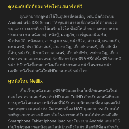
ดูหนังกับมือถือสมาร์ทโฟน สมาร์ททีวี
คุณสามารถดูหนังได้ในอุปกรที่คุณมีอยู่ เช่น มือถือระบบ
Android หรือ IOS Smart TV คุณสามารถเลือกหนังได้ตามหมวด
หมู่ และประเภทที่เราได้เตรียมไว้ให้ ซึ่งมีให้เลือกอย่างหลากหลาย
ประเภท เช่น หนังต่อสู้, หนังบู๊, ผจญภัย, การ์ตูนแอนิเมชัน,
ชีวประวัติ, หนังตลก, อาชญากรรม, หนังชีวิต, สารคดี, ครอบครัว,
แฟนตาซี, ประวัติศาสตร์, สยองขวัญ, เกี่ยวกับดนตรี, เกี่ยวกับสิ่ง
ลี้ลับ, หนังรัก, นิยายวิทยาศาสตร์, เกี่ยวกับกีฬา, เขย่าขวัญ, เกี่ยว
กับสงคราม และหมวดหมู่ Netflix การ์ตูน ซีรีย์ ซีรี่ย์ฝรั่ง ซีรี่ย์เกาหลี
หนัง HD หนังทั้งหมด หนังฝรั่ง หนังภาคต่อ หนังไตรภาค หนัง
เอเชีย หนังใหม่ หนังใหม่HDมาสเตอร์ หนังไทย
ดูหนังใหม่ Netflix
เป็นเว็บดูหนัง และ ดูซีรี่ย์ทีวีและเป็นเว็บที่อัพเดทหนังใหม่
ก่อนใคร ความคมชัดระดับ HD และ FullHD สำหรับคอหนังที่ชอบ
การดูหนังโดยเฉพาะหนังใหม่ที่ได้รับความนิยมมากที่สุด คุณจะไม่
พลาดทุกกระแสหนังดัง อัพเดททุกเรื่อง HOT คุณสามารถรับชมได้
ทุกที่ทุกเวลานอกเหนือจากในโรงภาพยนต์รับชมได้ผ่านทางมือถือ
Smartphone Tablet Iphone Ipad รองรับระบบ Android และ IOS
เว็บไซต์ของเราดูหนังออนไลน์เป็นหนึ่งในตัวเลือกที่ดีที่สุด สำหรับ