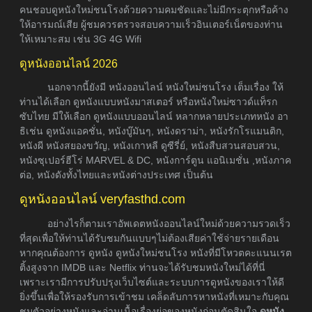
คนชอบดูหนังใหม่ชนโรงด้วยความคมชัดและไม่มีกระตุกหรือค้าง
ให้อารมณ์เสีย ผู้ชมควรตรวจสอบความเร็วอินเตอร์เน็ตของท่าน
ให้เหมาะสม เช่น 3G 4G Wifi
ดูหนังออนไลน์ 2026
นอกจากนี้ยังมี หนังออนไลน์ หนังใหม่ชนโรง เต็มเรื่อง ให้
ท่านได้เลือก ดูหนังแบบหนังมาสเตอร์ หรือหนังใหม่ซาวด์แท็รก
ซับไทย มีให้เลือก ดูหนังแบบออนไลน์ หลากหลายประเภทหนัง อา
ธิเช่น ดูหนังแอคชั่น, หนังบู๊มันๆ, หนังดราม่า, หนังรักโรแมนติก,
หนังผี หนังสยองขวัญ, หนังเกาหลี ดูซีรี่ย์, หนังสืบสวนสอบสวน,
หนังซุเปอร์ฮีโร่ MARVEL & DC, หนังการ์ตูน แอนิเมชั่น ,หนังภาค
ต่อ, หนังดังทั้งไทยและหนังต่างประเทศ เป็นต้น
ดูหนังออนไลน์ veryfasthd.com
อย่างไรก็ตามเราอัพเดตหนังออนไลน์ใหม่ด้วยความรวดเร็ว
ที่สุดเพื่อให้ท่านได้รับชมกันแบบๆไม่ต้องเสียค่าใช้จ่ายรายเดือน
หากคุณต้องการ ดูหนัง ดูหนังใหม่ชนโรง หนังที่มีโหวตคะแนนเรต
ติ้งสูงจาก IMDB และ Netflix ท่านจะได้รับชมหนังใหม่ได้ที่นี่
เพราะเรามีการปรับปรุงเว็บไซต์และระบบการดูหนังของเราให้ดี
ยิ่งขึ้นเพื่อให้รองรับการเข้าชม เคล็ดลับการหาหนังที่เหมาะกับคุณ
ชมตัวอย่างหนังและอ่านเนื้อเรื่องย่อของหนังก่อนตัดสินใจ
ดูหนัง