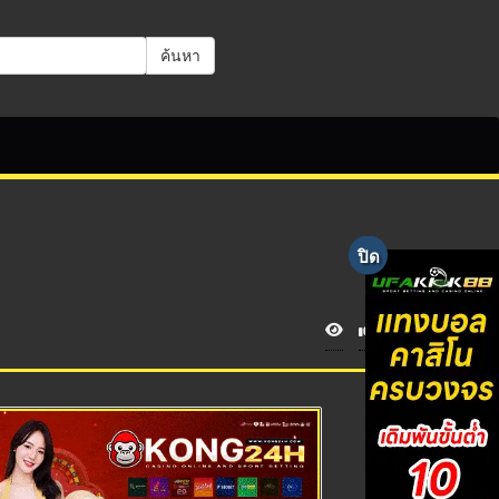
ค้นหา
V
i
e
w
s