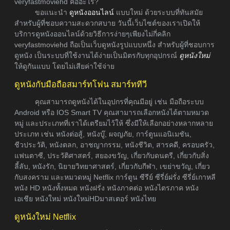
veryfastmoviehd คืออะไร?
ขอแนะนำ
ดูหนังออนไลน์
แบบใหม่ ด้วยระบบที่ทันสมัย
สำหรับผู้ที่ชอบความสะดวกสบาย วันนี้เว็บไซต์ของเราเปิดให้
บริการดูหนังออนไลน์ด้วยวิธีการง่ายๆเพียงไม่กี่คลิก
veryfastmoviehd ถือเป็นเว็บดูหนังรูปแบบหนึ่ง สำหรับผู้ที่ชอบการ
ดูหนัง เป็นระบบที่ใช้งานได้ง่ายเป็นมิตรกับทุกอุปกรณ์
ดูหนังใหม่
ให้ดูกันแบบ โดยไม่เสียค่าใช้จ่าย
ดูหนังกับมือถือสมาร์ทโฟน สมาร์ททีวี
คุณสามารถดูหนังได้ในอุปกรที่คุณมีอยู่ เช่น มือถือระบบ
Android หรือ IOS Smart TV คุณสามารถเลือกหนังได้ตามหมวด
หมู่ และประเภทที่เราได้เตรียมไว้ให้ ซึ่งมีให้เลือกอย่างหลากหลาย
ประเภท เช่น หนังต่อสู้, หนังบู๊, ผจญภัย, การ์ตูนแอนิเมชัน,
ชีวประวัติ, หนังตลก, อาชญากรรม, หนังชีวิต, สารคดี, ครอบครัว,
แฟนตาซี, ประวัติศาสตร์, สยองขวัญ, เกี่ยวกับดนตรี, เกี่ยวกับสิ่ง
ลี้ลับ, หนังรัก, นิยายวิทยาศาสตร์, เกี่ยวกับกีฬา, เขย่าขวัญ, เกี่ยว
กับสงคราม และหมวดหมู่ Netflix การ์ตูน ซีรีย์ ซีรี่ย์ฝรั่ง ซีรี่ย์เกาหลี
หนัง HD หนังทั้งหมด หนังฝรั่ง หนังภาคต่อ หนังไตรภาค หนัง
เอเชีย หนังใหม่ หนังใหม่HDมาสเตอร์ หนังไทย
ดูหนังใหม่ Netflix