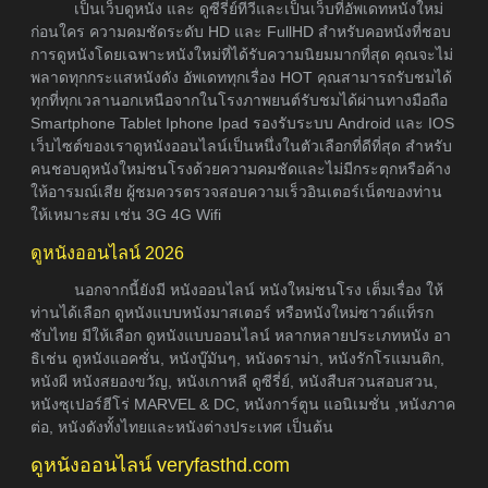
เป็นเว็บดูหนัง และ ดูซีรี่ย์ทีวีและเป็นเว็บที่อัพเดทหนังใหม่
ก่อนใคร ความคมชัดระดับ HD และ FullHD สำหรับคอหนังที่ชอบ
การดูหนังโดยเฉพาะหนังใหม่ที่ได้รับความนิยมมากที่สุด คุณจะไม่
พลาดทุกกระแสหนังดัง อัพเดททุกเรื่อง HOT คุณสามารถรับชมได้
ทุกที่ทุกเวลานอกเหนือจากในโรงภาพยนต์รับชมได้ผ่านทางมือถือ
Smartphone Tablet Iphone Ipad รองรับระบบ Android และ IOS
เว็บไซต์ของเราดูหนังออนไลน์เป็นหนึ่งในตัวเลือกที่ดีที่สุด สำหรับ
คนชอบดูหนังใหม่ชนโรงด้วยความคมชัดและไม่มีกระตุกหรือค้าง
ให้อารมณ์เสีย ผู้ชมควรตรวจสอบความเร็วอินเตอร์เน็ตของท่าน
ให้เหมาะสม เช่น 3G 4G Wifi
ดูหนังออนไลน์ 2026
นอกจากนี้ยังมี หนังออนไลน์ หนังใหม่ชนโรง เต็มเรื่อง ให้
ท่านได้เลือก ดูหนังแบบหนังมาสเตอร์ หรือหนังใหม่ซาวด์แท็รก
ซับไทย มีให้เลือก ดูหนังแบบออนไลน์ หลากหลายประเภทหนัง อา
ธิเช่น ดูหนังแอคชั่น, หนังบู๊มันๆ, หนังดราม่า, หนังรักโรแมนติก,
หนังผี หนังสยองขวัญ, หนังเกาหลี ดูซีรี่ย์, หนังสืบสวนสอบสวน,
หนังซุเปอร์ฮีโร่ MARVEL & DC, หนังการ์ตูน แอนิเมชั่น ,หนังภาค
ต่อ, หนังดังทั้งไทยและหนังต่างประเทศ เป็นต้น
ดูหนังออนไลน์ veryfasthd.com