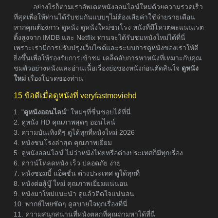
อย่างไรก็ตามเราอัพเดตหนังออนไลน์ใหม่ด้วยความรวดเร็ว
ที่สุดเพื่อให้ท่านได้รับชมกันแบบๆไม่ต้องเสียค่าใช้จ่ายรายเดือน
หากคุณต้องการ ดูหนัง ดูหนังใหม่ชนโรง หนังที่มีโหวตคะแนนเรต
ติ้งสูงจาก IMDB และ Netflix ท่านจะได้รับชมหนังใหม่ได้ที่นี่
เพราะเรามีการปรับปรุงเว็บไซต์และระบบการดูหนังของเราให้ดี
ยิ่งขึ้นเพื่อให้รองรับการเข้าชม เคล็ดลับการหาหนังที่เหมาะกับคุณ
ชมตัวอย่างหนังและอ่านเนื้อเรื่องย่อของหนังก่อนตัดสินใจ
ดูหนัง
ใหม่
เรื่องโปรดของท่าน
15 ข้อดีเมื่อดูหนังที่ veryfastmoviehd
1. "
ดูหนังออนไลน์
" ใหม่ๆที่ชื่นชอบได้ที่นี่
2. ดูหนัง HD คุณภาพสุดๆ ออนไลน์
3. ความบันเทิงดีๆ ดูได้ทุกที่หนังใหม่ 2026
4. หนังชนโรงล่าสุด คุณภาพเยี่ยม
5. ดูหนังออนไลน์ ไม่ว่าหนังไทยหรือต่างประเทศก็มีทุกเรื่อง
6. ดาวน์โหลดหนัง เร็ว ปลอดภัย ง่าย
7. หนังซอมบี้ แอ็คชั่น ต่างประเทศ ดูได้ทุกที่
8. หนังต่อสู้บู๊ ใหม่ คุณภาพเยี่ยมแน่นอน
9. หนังมาใหม่แนะนำ ดูแล้วติดใจแน่นอน
10. พากย์ไทยชัดๆ ดูสบายใจทุกเรื่องที่นี่
11. ความสนุกสนานที่หนังตลกที่คุณถามหาได้ที่นี่