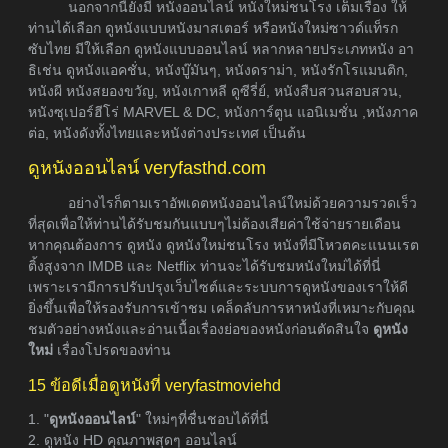
นอกจากนี้ยังมี หนังออนไลน์ หนังใหม่ชนโรง เต็มเรื่อง ให้
ท่านได้เลือก ดูหนังแบบหนังมาสเตอร์ หรือหนังใหม่ซาวด์แท็รก
ซับไทย มีให้เลือก ดูหนังแบบออนไลน์ หลากหลายประเภทหนัง อา
ธิเช่น ดูหนังแอคชั่น, หนังบู๊มันๆ, หนังดราม่า, หนังรักโรแมนติก,
หนังผี หนังสยองขวัญ, หนังเกาหลี ดูซีรี่ย์, หนังสืบสวนสอบสวน,
หนังซุเปอร์ฮีโร่ MARVEL & DC, หนังการ์ตูน แอนิเมชั่น ,หนังภาค
ต่อ, หนังดังทั้งไทยและหนังต่างประเทศ เป็นต้น
ดูหนังออนไลน์ veryfasthd.com
อย่างไรก็ตามเราอัพเดตหนังออนไลน์ใหม่ด้วยความรวดเร็ว
ที่สุดเพื่อให้ท่านได้รับชมกันแบบๆไม่ต้องเสียค่าใช้จ่ายรายเดือน
หากคุณต้องการ ดูหนัง ดูหนังใหม่ชนโรง หนังที่มีโหวตคะแนนเรต
ติ้งสูงจาก IMDB และ Netflix ท่านจะได้รับชมหนังใหม่ได้ที่นี่
เพราะเรามีการปรับปรุงเว็บไซต์และระบบการดูหนังของเราให้ดี
ยิ่งขึ้นเพื่อให้รองรับการเข้าชม เคล็ดลับการหาหนังที่เหมาะกับคุณ
ชมตัวอย่างหนังและอ่านเนื้อเรื่องย่อของหนังก่อนตัดสินใจ
ดูหนัง
ใหม่
เรื่องโปรดของท่าน
15 ข้อดีเมื่อดูหนังที่ veryfastmoviehd
1. "
ดูหนังออนไลน์
" ใหม่ๆที่ชื่นชอบได้ที่นี่
2. ดูหนัง HD คุณภาพสุดๆ ออนไลน์