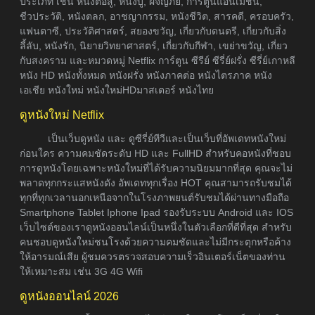
ประเภท เช่น หนังต่อสู้, หนังบู๊, ผจญภัย, การ์ตูนแอนิเมชัน,
ชีวประวัติ, หนังตลก, อาชญากรรม, หนังชีวิต, สารคดี, ครอบครัว,
แฟนตาซี, ประวัติศาสตร์, สยองขวัญ, เกี่ยวกับดนตรี, เกี่ยวกับสิ่ง
ลี้ลับ, หนังรัก, นิยายวิทยาศาสตร์, เกี่ยวกับกีฬา, เขย่าขวัญ, เกี่ยว
กับสงคราม และหมวดหมู่ Netflix การ์ตูน ซีรีย์ ซีรี่ย์ฝรั่ง ซีรี่ย์เกาหลี
หนัง HD หนังทั้งหมด หนังฝรั่ง หนังภาคต่อ หนังไตรภาค หนัง
เอเชีย หนังใหม่ หนังใหม่HDมาสเตอร์ หนังไทย
ดูหนังใหม่ Netflix
เป็นเว็บดูหนัง และ ดูซีรี่ย์ทีวีและเป็นเว็บที่อัพเดทหนังใหม่
ก่อนใคร ความคมชัดระดับ HD และ FullHD สำหรับคอหนังที่ชอบ
การดูหนังโดยเฉพาะหนังใหม่ที่ได้รับความนิยมมากที่สุด คุณจะไม่
พลาดทุกกระแสหนังดัง อัพเดททุกเรื่อง HOT คุณสามารถรับชมได้
ทุกที่ทุกเวลานอกเหนือจากในโรงภาพยนต์รับชมได้ผ่านทางมือถือ
Smartphone Tablet Iphone Ipad รองรับระบบ Android และ IOS
เว็บไซต์ของเราดูหนังออนไลน์เป็นหนึ่งในตัวเลือกที่ดีที่สุด สำหรับ
คนชอบดูหนังใหม่ชนโรงด้วยความคมชัดและไม่มีกระตุกหรือค้าง
ให้อารมณ์เสีย ผู้ชมควรตรวจสอบความเร็วอินเตอร์เน็ตของท่าน
ให้เหมาะสม เช่น 3G 4G Wifi
ดูหนังออนไลน์ 2026