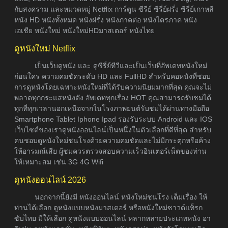
กับสงคราม และหมวดหมู่ Netflix การ์ตูน ซีรีย์ ซีรี่ย์ฝรั่ง ซีรี่ย์เกาหลี
หนัง HD หนังทั้งหมด หนังฝรั่ง หนังภาคต่อ หนังไตรภาค หนัง
เอเชีย หนังใหม่ หนังใหม่HDมาสเตอร์ หนังไทย
ดูหนังใหม่ Netflix
เป็นเว็บดูหนัง และ ดูซีรี่ย์ทีวีและเป็นเว็บที่อัพเดทหนังใหม่
ก่อนใคร ความคมชัดระดับ HD และ FullHD สำหรับคอหนังที่ชอบ
การดูหนังโดยเฉพาะหนังใหม่ที่ได้รับความนิยมมากที่สุด คุณจะไม่
พลาดทุกกระแสหนังดัง อัพเดททุกเรื่อง HOT คุณสามารถรับชมได้
ทุกที่ทุกเวลานอกเหนือจากในโรงภาพยนต์รับชมได้ผ่านทางมือถือ
Smartphone Tablet Iphone Ipad รองรับระบบ Android และ IOS
เว็บไซต์ของเราดูหนังออนไลน์เป็นหนึ่งในตัวเลือกที่ดีที่สุด สำหรับ
คนชอบดูหนังใหม่ชนโรงด้วยความคมชัดและไม่มีกระตุกหรือค้าง
ให้อารมณ์เสีย ผู้ชมควรตรวจสอบความเร็วอินเตอร์เน็ตของท่าน
ให้เหมาะสม เช่น 3G 4G Wifi
ดูหนังออนไลน์ 2026
นอกจากนี้ยังมี หนังออนไลน์ หนังใหม่ชนโรง เต็มเรื่อง ให้
ท่านได้เลือก ดูหนังแบบหนังมาสเตอร์ หรือหนังใหม่ซาวด์แท็รก
ซับไทย มีให้เลือก ดูหนังแบบออนไลน์ หลากหลายประเภทหนัง อา