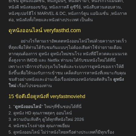
ธิเช่น ดูหนังแอคชั่น, หนังบู๊มันๆ, หนังดราม่า, หนังรักโรแมนติก,
หนังผี หนังสยองขวัญ, หนังเกาหลี ดูซีรี่ย์, หนังสืบสวนสอบสวน,
หนังซุเปอร์ฮีโร่ MARVEL & DC, หนังการ์ตูน แอนิเมชั่น ,หนังภาค
ต่อ, หนังดังทั้งไทยและหนังต่างประเทศ เป็นต้น
ดูหนังออนไลน์ veryfasthd.com
อย่างไรก็ตามเราอัพเดตหนังออนไลน์ใหม่ด้วยความรวดเร็ว
ที่สุดเพื่อให้ท่านได้รับชมกันแบบๆไม่ต้องเสียค่าใช้จ่ายรายเดือน
หากคุณต้องการ ดูหนัง ดูหนังใหม่ชนโรง หนังที่มีโหวตคะแนนเรต
ติ้งสูงจาก IMDB และ Netflix ท่านจะได้รับชมหนังใหม่ได้ที่นี่
เพราะเรามีการปรับปรุงเว็บไซต์และระบบการดูหนังของเราให้ดี
ยิ่งขึ้นเพื่อให้รองรับการเข้าชม เคล็ดลับการหาหนังที่เหมาะกับคุณ
ชมตัวอย่างหนังและอ่านเนื้อเรื่องย่อของหนังก่อนตัดสินใจ
ดูหนัง
ใหม่
เรื่องโปรดของท่าน
15 ข้อดีเมื่อดูหนังที่ veryfastmoviehd
1. "
ดูหนังออนไลน์
" ใหม่ๆที่ชื่นชอบได้ที่นี่
2. ดูหนัง HD คุณภาพสุดๆ ออนไลน์
3. ความบันเทิงดีๆ ดูได้ทุกที่หนังใหม่ 2026
4. หนังชนโรงล่าสุด คุณภาพเยี่ยม
5. ดูหนังออนไลน์ ไม่ว่าหนังไทยหรือต่างประเทศก็มีทุกเรื่อง