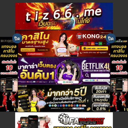
e
w
s