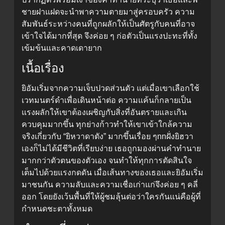
ชายฝาแฝดจะนำพาความตายมาสู่ครอบครัว ความ
สัมพันธ์ระหว่างคนที่ถูกผลักให้เป็นศัตรูกับคนที่อาจ
เข้าใจได้มากที่สุด จึงค่อย ๆ ก่อตัวเป็นแรงปะทะที่ทั้ง
เข้มข้นและคาดเดายาก
เนื้อเรื่อง
ยิอัมเริ่มจากความเจ็บปวดส่วนตัว แต่เมื่อเขาเลือกใช้
เวทมนตร์ดำเพื่อเดินหน้าต่อ ความแค้นก็กลายเป็น
แรงผลักให้เขาต้องเผชิญกับสิ่งที่อันตรายและเกิน
ควบคุมมากขึ้น ทุกย่างก้าวทำให้เขาเข้าใกล้ความ
จริงเกี่ยวกับ “ยิหวาดาตัง” มากขึ้นเรื่อย ๆnnฝั่งยิฮวา
เองก็ไม่ได้มีชีวิตที่เรียบง่าย เธอถูกมองผ่านคำทำนาย
มากกว่าตัวตนของตัวเอง จนทำให้ทุกการตัดสินใจ
เต็มไปด้วยแรงกดดัน เมื่อเส้นทางของเธอและยิอัมเริ่ม
มาชนกัน ความลับและความเชื่อเก่าแก่จึงค่อย ๆ คลี่
ออก โดยยังเว้นพื้นที่ให้ผู้ชมลุ้นต่อว่าใครกันแน่คือผู้ที่
กำหนดชะตาทั้งหมด