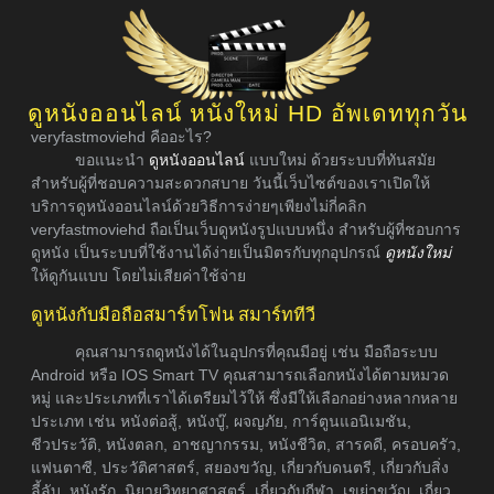
ดูหนังออนไลน์ หนังใหม่ HD อัพเดททุกวัน
veryfastmoviehd คืออะไร?
ขอแนะนำ
ดูหนังออนไลน์
แบบใหม่ ด้วยระบบที่ทันสมัย
สำหรับผู้ที่ชอบความสะดวกสบาย วันนี้เว็บไซต์ของเราเปิดให้
บริการดูหนังออนไลน์ด้วยวิธีการง่ายๆเพียงไม่กี่คลิก
veryfastmoviehd ถือเป็นเว็บดูหนังรูปแบบหนึ่ง สำหรับผู้ที่ชอบการ
ดูหนัง เป็นระบบที่ใช้งานได้ง่ายเป็นมิตรกับทุกอุปกรณ์
ดูหนังใหม่
ให้ดูกันแบบ โดยไม่เสียค่าใช้จ่าย
ดูหนังกับมือถือสมาร์ทโฟน สมาร์ททีวี
คุณสามารถดูหนังได้ในอุปกรที่คุณมีอยู่ เช่น มือถือระบบ
Android หรือ IOS Smart TV คุณสามารถเลือกหนังได้ตามหมวด
หมู่ และประเภทที่เราได้เตรียมไว้ให้ ซึ่งมีให้เลือกอย่างหลากหลาย
ประเภท เช่น หนังต่อสู้, หนังบู๊, ผจญภัย, การ์ตูนแอนิเมชัน,
ชีวประวัติ, หนังตลก, อาชญากรรม, หนังชีวิต, สารคดี, ครอบครัว,
แฟนตาซี, ประวัติศาสตร์, สยองขวัญ, เกี่ยวกับดนตรี, เกี่ยวกับสิ่ง
ลี้ลับ, หนังรัก, นิยายวิทยาศาสตร์, เกี่ยวกับกีฬา, เขย่าขวัญ, เกี่ยว