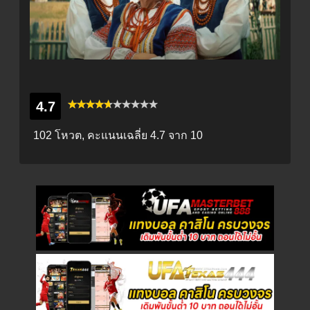
4.7
102 โหวต, คะแนนเฉลี่ย
4.7
จาก 10