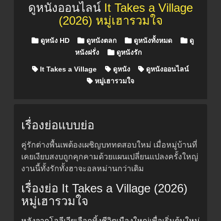
ดูหนังออนไลน์
It Takes a Village
(2026) หมู่เฮารวมใจ
Posted in
ดูหนัง HD
ดูหนังตลก
ดูหนังทั้งหมด
ดู
หนังฝรั่ง
ดูหนังรัก
It Takes a Village
ดูหนัง
ดูหนังออนไลน์
หมู่เฮารวมใจ
เรื่องย่อแบบย่อ
คู่รักต่างพื้นเพต้องเผชิญบททดสอบใหม่ เมื่อหมู่บ้านที่
เคยเงียบสงบถูกคุกคามด้วยแผนเปลี่ยนแปลงครั้งใหญ่
งานนี้ทั้งรักทั้งฮาจะอลหม่านกว่าเดิม
เรื่องย่อ It Takes a Village (2026)
หมู่เฮารวมใจ
หลังจากโอลีเวียเลือกทิ้งชีวิตเมืองใหญ่เพื่อเริ่มต้นใหม่