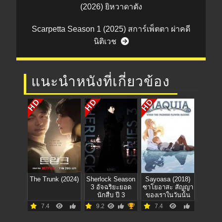
(2026) ยิหวาดาตัง
Scarpetta Season 1 (2025) สการ์เพ็ตตา ผ่าคดี
นิติเวช
แนะนำหนังที่เกี่ยวข้อง
HD
HD
HD
The Trunk (2024)
Sherlock Season
Sayoasa (2018)
3 อัจฉริยะยอด
ซาโยอาสะ สัญญา
นักสืบ ปี 3
ของเราในวันนั้น
7.4
9.2
7.4