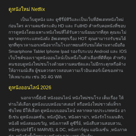
ดูหนังใหม่ Netflix
เป็นเว็บดูหนัง และ ดูซีรี่ย์ทีวีและเป็นเว็บที่อัพเดทหนังใหม่
ก่อนใคร ความคมชัดระดับ HD และ FullHD สำหรับคอหนังที่ชอบ
การดูหนังโดยเฉพาะหนังใหม่ที่ได้รับความนิยมมากที่สุด คุณจะไม่
พลาดทุกกระแสหนังดัง อัพเดททุกเรื่อง HOT คุณสามารถรับชมได้
ทุกที่ทุกเวลานอกเหนือจากในโรงภาพยนต์รับชมได้ผ่านทางมือถือ
Smartphone Tablet Iphone Ipad รองรับระบบ Android และ IOS
เว็บไซต์ของเราดูหนังออนไลน์เป็นหนึ่งในตัวเลือกที่ดีที่สุด สำหรับ
คนชอบดูหนังใหม่ชนโรงด้วยความคมชัดและไม่มีกระตุกหรือค้าง
ให้อารมณ์เสีย ผู้ชมควรตรวจสอบความเร็วอินเตอร์เน็ตของท่าน
ให้เหมาะสม เช่น 3G 4G Wifi
ดูหนังออนไลน์ 2026
นอกจากนี้ยังมี หนังออนไลน์ หนังใหม่ชนโรง เต็มเรื่อง ให้
ท่านได้เลือก ดูหนังแบบหนังมาสเตอร์ หรือหนังใหม่ซาวด์แท็รก
ซับไทย มีให้เลือก ดูหนังแบบออนไลน์ หลากหลายประเภทหนัง อา
ธิเช่น ดูหนังแอคชั่น, หนังบู๊มันๆ, หนังดราม่า, หนังรักโรแมนติก,
หนังผี หนังสยองขวัญ, หนังเกาหลี ดูซีรี่ย์, หนังสืบสวนสอบสวน,
หนังซุเปอร์ฮีโร่ MARVEL & DC, หนังการ์ตูน แอนิเมชั่น ,หนังภาค
ต่อ, หนังดังทั้งไทยและหนังต่างประเทศ เป็นต้น