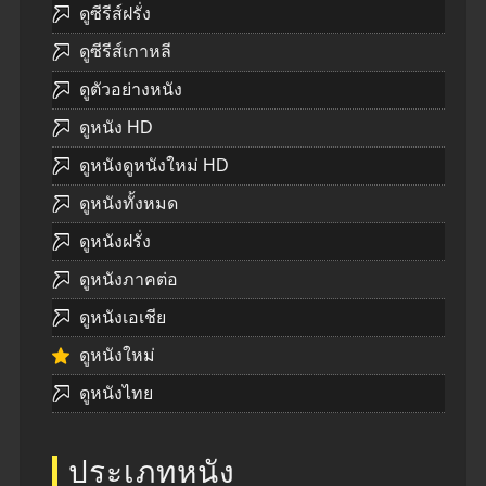
ดูซีรีส์ฝรั่ง
ดูซีรีส์เกาหลี
ดูตัวอย่างหนัง
ดูหนัง HD
ดูหนังดูหนังใหม่ HD
ดูหนังทั้งหมด
ดูหนังฝรั่ง
ดูหนังภาคต่อ
ดูหนังเอเชีย
ดูหนังใหม่
ดูหนังไทย
ประเภทหนัง