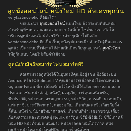
ดูหนังออนไลน์ หนังใหม่ HD อัพเดททุกวัน
veryfastmoviehd คืออะไร?
ขอแนะนำ
ดูหนังออนไลน์
แบบใหม่ ด้วยระบบที่ทันสมัย
สำหรับผู้ที่ชอบความสะดวกสบาย วันนี้เว็บไซต์ของเราเปิดให้
บริการดูหนังออนไลน์ด้วยวิธีการง่ายๆเพียงไม่กี่คลิก
veryfastmoviehd ถือเป็นเว็บดูหนังรูปแบบหนึ่ง สำหรับผู้ที่ชอบการ
ดูหนัง เป็นระบบที่ใช้งานได้ง่ายเป็นมิตรกับทุกอุปกรณ์
ดูหนังใหม่
ให้ดูกันแบบ โดยไม่เสียค่าใช้จ่าย
ดูหนังกับมือถือสมาร์ทโฟน สมาร์ททีวี
คุณสามารถดูหนังได้ในอุปกรที่คุณมีอยู่ เช่น มือถือระบบ
Android หรือ IOS Smart TV คุณสามารถเลือกหนังได้ตามหมวด
หมู่ และประเภทที่เราได้เตรียมไว้ให้ ซึ่งมีให้เลือกอย่างหลากหลาย
ประเภท เช่น หนังต่อสู้, หนังบู๊, ผจญภัย, การ์ตูนแอนิเมชัน,
ชีวประวัติ, หนังตลก, อาชญากรรม, หนังชีวิต, สารคดี, ครอบครัว,
แฟนตาซี, ประวัติศาสตร์, สยองขวัญ, เกี่ยวกับดนตรี, เกี่ยวกับสิ่ง
ลี้ลับ, หนังรัก, นิยายวิทยาศาสตร์, เกี่ยวกับกีฬา, เขย่าขวัญ, เกี่ยว
กับสงคราม และหมวดหมู่ Netflix การ์ตูน ซีรีย์ ซีรี่ย์ฝรั่ง ซีรี่ย์เกาหลี
หนัง HD หนังทั้งหมด หนังฝรั่ง หนังภาคต่อ หนังไตรภาค หนัง
เอเชีย หนังใหม่ หนังใหม่HDมาสเตอร์ หนังไทย