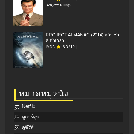
328,255 ratings
PROJECT ALMANAC (2014) กล้า ซ่า
ส์ ท้าเวลา
IMDB:
6.3
/
10
|
หมวดหมู่หนัง
Netflix
ดูการ์ตูน
ดูซีรีส์