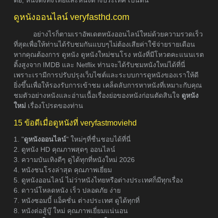
ดูหนังออนไลน์ veryfasthd.com
อย่างไรก็ตามเราอัพเดตหนังออนไลน์ใหม่ด้วยความรวดเร็ว
ที่สุดเพื่อให้ท่านได้รับชมกันแบบๆไม่ต้องเสียค่าใช้จ่ายรายเดือน
หากคุณต้องการ ดูหนัง ดูหนังใหม่ชนโรง หนังที่มีโหวตคะแนนเรต
ติ้งสูงจาก IMDB และ Netflix ท่านจะได้รับชมหนังใหม่ได้ที่นี่
เพราะเรามีการปรับปรุงเว็บไซต์และระบบการดูหนังของเราให้ดี
ยิ่งขึ้นเพื่อให้รองรับการเข้าชม เคล็ดลับการหาหนังที่เหมาะกับคุณ
ชมตัวอย่างหนังและอ่านเนื้อเรื่องย่อของหนังก่อนตัดสินใจ
ดูหนัง
ใหม่
เรื่องโปรดของท่าน
15 ข้อดีเมื่อดูหนังที่ veryfastmoviehd
1. "
ดูหนังออนไลน์
" ใหม่ๆที่ชื่นชอบได้ที่นี่
2. ดูหนัง HD คุณภาพสุดๆ ออนไลน์
3. ความบันเทิงดีๆ ดูได้ทุกที่หนังใหม่ 2026
4. หนังชนโรงล่าสุด คุณภาพเยี่ยม
5. ดูหนังออนไลน์ ไม่ว่าหนังไทยหรือต่างประเทศก็มีทุกเรื่อง
6. ดาวน์โหลดหนัง เร็ว ปลอดภัย ง่าย
7. หนังซอมบี้ แอ็คชั่น ต่างประเทศ ดูได้ทุกที่
8. หนังต่อสู้บู๊ ใหม่ คุณภาพเยี่ยมแน่นอน