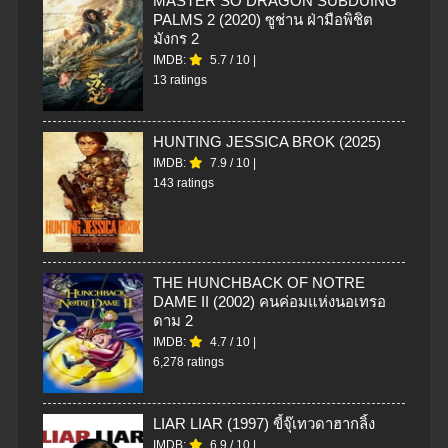
MASTER SO DRAGON SUBDUING
PALMS 2 (2020) ซูช่าน ฝ่ามือพิชิต
มังกร 2
IMDB:
5.7
/
10
|
13 ratings
HUNTING JESSICA BROK (2025)
IMDB:
7.9
/
10
|
143 ratings
THE HUNCHBACK OF NOTRE
DAME II (2002) คนค่อมแห่งนอเทรอ
ดาม 2
IMDB:
4.7
/
10
|
6,278 ratings
LIAR LIAR (1997) ขี้จุ๊เทวดาฮากลิ้ง
IMDB:
6.9
/
10
|