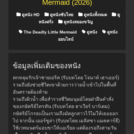
Mermaid (2026)
Posted in
ดูหนัง HD
ดูหนังซับไทย
ดูหนังทั้งหมด
ดู
หนังฝรั่ง
ดูหนังสยองขวัญ
The Deadly Little Mermaid
ดูหนัง
ดูหนัง
ออนไลน์
ข้อมูลเพิ่มเติมของหนัง
ตกหลุมรักเจ้าชายเอริค (รับบทโดย โจนาห์ เฮาเออร์)
รวมถึงยังช่วยชีวิตเขาด้วยการว่ายน้ำเข้าไปในพื้นที่
อันตรายต้องห้าม
รวมถึงผิวน้ำ เพื่อสำรวจชีวิตมนุษย์โดยฝ่าฝืนคำสั่ง
ของกษัตริย์ไทรทัน (รับบทโดย ฮาเวียร์ บาร์เดม)
กษัตริย์โกรธเเป็นงรวมถึงมัดลูกสาวไว้ไม่ให้เธอออก
ไป จากนั้น เออร์ซูล่า (รับบทโดย เมลิสซา แมคคาร์ธี)
ใช้เวทมนตร์มอบขาให้แอเรียล แต่ต้องรอถึงสามวัน