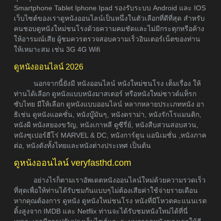
Smartphone Tablet Iphone Ipad รองรับระบบ Android และ IOS
เว็บไซต์ของเราดูหนังออนไลน์เป็นหนึ่งในตัวเลือกที่ดีที่สุด สำหรับ
คนชอบดูหนังใหม่ชนโรงด้วยความคมชัดและไม่มีกระตุกหรือค้าง
ให้อารมณ์เสีย ผู้ชมควรตรวจสอบความเร็วอินเตอร์เน็ตของท่าน
ให้เหมาะสม เช่น 3G 4G Wifi
ดูหนังออนไลน์ 2026
นอกจากนี้ยังมี หนังออนไลน์ หนังใหม่ชนโรง เต็มเรื่อง ให้
ท่านได้เลือก ดูหนังแบบหนังมาสเตอร์ หรือหนังใหม่ซาวด์แท็รก
ซับไทย มีให้เลือก ดูหนังแบบออนไลน์ หลากหลายประเภทหนัง อา
ธิเช่น ดูหนังแอคชั่น, หนังบู๊มันๆ, หนังดราม่า, หนังรักโรแมนติก,
หนังผี หนังสยองขวัญ, หนังเกาหลี ดูซีรี่ย์, หนังสืบสวนสอบสวน,
หนังซุเปอร์ฮีโร่ MARVEL & DC, หนังการ์ตูน แอนิเมชั่น ,หนังภาค
ต่อ, หนังดังทั้งไทยและหนังต่างประเทศ เป็นต้น
ดูหนังออนไลน์ veryfasthd.com
อย่างไรก็ตามเราอัพเดตหนังออนไลน์ใหม่ด้วยความรวดเร็ว
ที่สุดเพื่อให้ท่านได้รับชมกันแบบๆไม่ต้องเสียค่าใช้จ่ายรายเดือน
หากคุณต้องการ ดูหนัง ดูหนังใหม่ชนโรง หนังที่มีโหวตคะแนนเรต
ติ้งสูงจาก IMDB และ Netflix ท่านจะได้รับชมหนังใหม่ได้ที่นี่