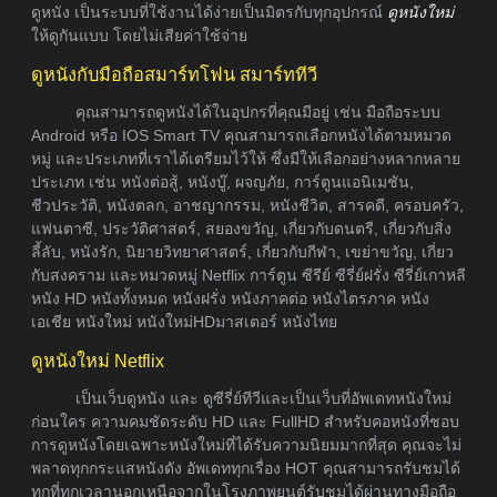
ดูหนัง เป็นระบบที่ใช้งานได้ง่ายเป็นมิตรกับทุกอุปกรณ์
ดูหนังใหม่
ให้ดูกันแบบ โดยไม่เสียค่าใช้จ่าย
ดูหนังกับมือถือสมาร์ทโฟน สมาร์ททีวี
คุณสามารถดูหนังได้ในอุปกรที่คุณมีอยู่ เช่น มือถือระบบ
Android หรือ IOS Smart TV คุณสามารถเลือกหนังได้ตามหมวด
หมู่ และประเภทที่เราได้เตรียมไว้ให้ ซึ่งมีให้เลือกอย่างหลากหลาย
ประเภท เช่น หนังต่อสู้, หนังบู๊, ผจญภัย, การ์ตูนแอนิเมชัน,
ชีวประวัติ, หนังตลก, อาชญากรรม, หนังชีวิต, สารคดี, ครอบครัว,
แฟนตาซี, ประวัติศาสตร์, สยองขวัญ, เกี่ยวกับดนตรี, เกี่ยวกับสิ่ง
ลี้ลับ, หนังรัก, นิยายวิทยาศาสตร์, เกี่ยวกับกีฬา, เขย่าขวัญ, เกี่ยว
กับสงคราม และหมวดหมู่ Netflix การ์ตูน ซีรีย์ ซีรี่ย์ฝรั่ง ซีรี่ย์เกาหลี
หนัง HD หนังทั้งหมด หนังฝรั่ง หนังภาคต่อ หนังไตรภาค หนัง
เอเชีย หนังใหม่ หนังใหม่HDมาสเตอร์ หนังไทย
ดูหนังใหม่ Netflix
เป็นเว็บดูหนัง และ ดูซีรี่ย์ทีวีและเป็นเว็บที่อัพเดทหนังใหม่
ก่อนใคร ความคมชัดระดับ HD และ FullHD สำหรับคอหนังที่ชอบ
การดูหนังโดยเฉพาะหนังใหม่ที่ได้รับความนิยมมากที่สุด คุณจะไม่
พลาดทุกกระแสหนังดัง อัพเดททุกเรื่อง HOT คุณสามารถรับชมได้
ทุกที่ทุกเวลานอกเหนือจากในโรงภาพยนต์รับชมได้ผ่านทางมือถือ