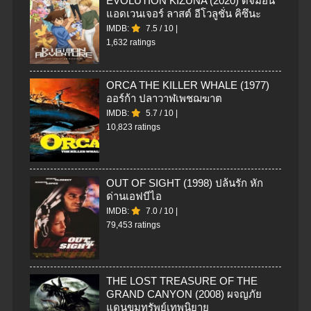
EVOLUTION KIZUNA (2020) ดิจิมอน
แอดเวนเจอร์ ลาสต์ อีโวลูชั่น คิซึนะ
IMDB:
7.5
/
10
|
1,632 ratings
ORCA THE KILLER WHALE (1977)
ออร์ก้า ปลาวาฬเพชฌฆาต
IMDB:
5.7
/
10
|
10,823 ratings
OUT OF SIGHT (1998) ปล้นรัก หัก
ด่านเอฟบีไอ
IMDB:
7.0
/
10
|
79,453 ratings
THE LOST TREASURE OF THE
GRAND CANYON (2008) ผจญภัย
แดนขุมทรัพย์เทพนิยาย