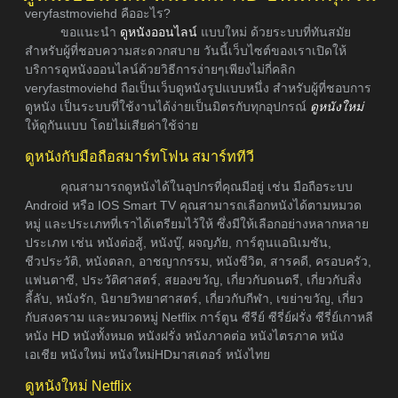
veryfastmoviehd คืออะไร?
ขอแนะนำ
ดูหนังออนไลน์
แบบใหม่ ด้วยระบบที่ทันสมัย
สำหรับผู้ที่ชอบความสะดวกสบาย วันนี้เว็บไซต์ของเราเปิดให้
บริการดูหนังออนไลน์ด้วยวิธีการง่ายๆเพียงไม่กี่คลิก
veryfastmoviehd ถือเป็นเว็บดูหนังรูปแบบหนึ่ง สำหรับผู้ที่ชอบการ
ดูหนัง เป็นระบบที่ใช้งานได้ง่ายเป็นมิตรกับทุกอุปกรณ์
ดูหนังใหม่
ให้ดูกันแบบ โดยไม่เสียค่าใช้จ่าย
ดูหนังกับมือถือสมาร์ทโฟน สมาร์ททีวี
คุณสามารถดูหนังได้ในอุปกรที่คุณมีอยู่ เช่น มือถือระบบ
Android หรือ IOS Smart TV คุณสามารถเลือกหนังได้ตามหมวด
หมู่ และประเภทที่เราได้เตรียมไว้ให้ ซึ่งมีให้เลือกอย่างหลากหลาย
ประเภท เช่น หนังต่อสู้, หนังบู๊, ผจญภัย, การ์ตูนแอนิเมชัน,
ชีวประวัติ, หนังตลก, อาชญากรรม, หนังชีวิต, สารคดี, ครอบครัว,
แฟนตาซี, ประวัติศาสตร์, สยองขวัญ, เกี่ยวกับดนตรี, เกี่ยวกับสิ่ง
ลี้ลับ, หนังรัก, นิยายวิทยาศาสตร์, เกี่ยวกับกีฬา, เขย่าขวัญ, เกี่ยว
กับสงคราม และหมวดหมู่ Netflix การ์ตูน ซีรีย์ ซีรี่ย์ฝรั่ง ซีรี่ย์เกาหลี
หนัง HD หนังทั้งหมด หนังฝรั่ง หนังภาคต่อ หนังไตรภาค หนัง
เอเชีย หนังใหม่ หนังใหม่HDมาสเตอร์ หนังไทย
ดูหนังใหม่ Netflix