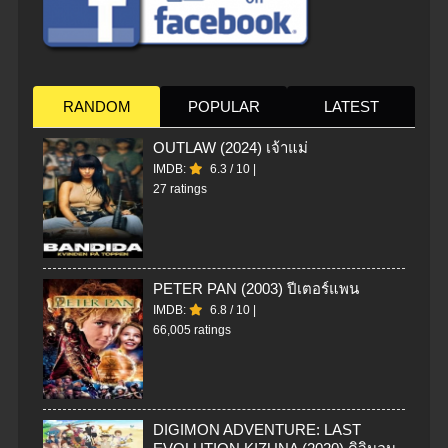
RANDOM
POPULAR
LATEST
OUTLAW (2024) เจ้าแม่
IMDB:
6.3
/
10
|
27 ratings
PETER PAN (2003) ปีเตอร์แพน
IMDB:
6.8
/
10
|
66,005 ratings
DIGIMON ADVENTURE: LAST