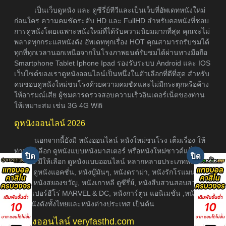
เป็นเว็บดูหนัง และ ดูซีรี่ย์ทีวีและเป็นเว็บที่อัพเดทหนังใหม่
ก่อนใคร ความคมชัดระดับ HD และ FullHD สำหรับคอหนังที่ชอบ
การดูหนังโดยเฉพาะหนังใหม่ที่ได้รับความนิยมมากที่สุด คุณจะไม่
พลาดทุกกระแสหนังดัง อัพเดททุกเรื่อง HOT คุณสามารถรับชมได้
ทุกที่ทุกเวลานอกเหนือจากในโรงภาพยนต์รับชมได้ผ่านทางมือถือ
Smartphone Tablet Iphone Ipad รองรับระบบ Android และ IOS
เว็บไซต์ของเราดูหนังออนไลน์เป็นหนึ่งในตัวเลือกที่ดีที่สุด สำหรับ
คนชอบดูหนังใหม่ชนโรงด้วยความคมชัดและไม่มีกระตุกหรือค้าง
ให้อารมณ์เสีย ผู้ชมควรตรวจสอบความเร็วอินเตอร์เน็ตของท่าน
ให้เหมาะสม เช่น 3G 4G Wifi
ดูหนังออนไลน์ 2026
นอกจากนี้ยังมี หนังออนไลน์ หนังใหม่ชนโรง เต็มเรื่อง ให้
ท่านได้เลือก ดูหนังแบบหนังมาสเตอร์ หรือหนังใหม่ซาวด์แท็รก
ซับไทย มีให้เลือก ดูหนังแบบออนไลน์ หลากหลายประเภทหนัง อา
ธิเช่น ดูหนังแอคชั่น, หนังบู๊มันๆ, หนังดราม่า, หนังรักโรแมนติก,
หนังผี หนังสยองขวัญ, หนังเกาหลี ดูซีรี่ย์, หนังสืบสวนสอบสวน,
หนังซุเปอร์ฮีโร่ MARVEL & DC, หนังการ์ตูน แอนิเมชั่น ,หนังภาค
ต่อ, หนังดังทั้งไทยและหนังต่างประเทศ เป็นต้น
ดูหนังออนไลน์ veryfasthd.com