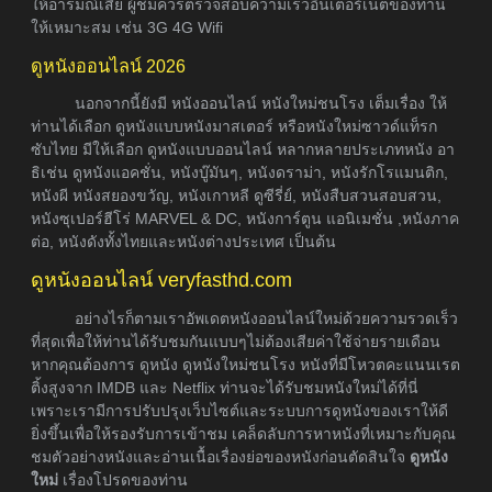
ให้อารมณ์เสีย ผู้ชมควรตรวจสอบความเร็วอินเตอร์เน็ตของท่าน
ให้เหมาะสม เช่น 3G 4G Wifi
ดูหนังออนไลน์ 2026
นอกจากนี้ยังมี หนังออนไลน์ หนังใหม่ชนโรง เต็มเรื่อง ให้
ท่านได้เลือก ดูหนังแบบหนังมาสเตอร์ หรือหนังใหม่ซาวด์แท็รก
ซับไทย มีให้เลือก ดูหนังแบบออนไลน์ หลากหลายประเภทหนัง อา
ธิเช่น ดูหนังแอคชั่น, หนังบู๊มันๆ, หนังดราม่า, หนังรักโรแมนติก,
หนังผี หนังสยองขวัญ, หนังเกาหลี ดูซีรี่ย์, หนังสืบสวนสอบสวน,
หนังซุเปอร์ฮีโร่ MARVEL & DC, หนังการ์ตูน แอนิเมชั่น ,หนังภาค
ต่อ, หนังดังทั้งไทยและหนังต่างประเทศ เป็นต้น
ดูหนังออนไลน์ veryfasthd.com
อย่างไรก็ตามเราอัพเดตหนังออนไลน์ใหม่ด้วยความรวดเร็ว
ที่สุดเพื่อให้ท่านได้รับชมกันแบบๆไม่ต้องเสียค่าใช้จ่ายรายเดือน
หากคุณต้องการ ดูหนัง ดูหนังใหม่ชนโรง หนังที่มีโหวตคะแนนเรต
ติ้งสูงจาก IMDB และ Netflix ท่านจะได้รับชมหนังใหม่ได้ที่นี่
เพราะเรามีการปรับปรุงเว็บไซต์และระบบการดูหนังของเราให้ดี
ยิ่งขึ้นเพื่อให้รองรับการเข้าชม เคล็ดลับการหาหนังที่เหมาะกับคุณ
ชมตัวอย่างหนังและอ่านเนื้อเรื่องย่อของหนังก่อนตัดสินใจ
ดูหนัง
ใหม่
เรื่องโปรดของท่าน