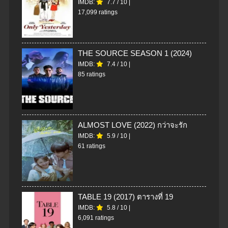
IMDB:
7.7
/
10
|
17,099 ratings
THE SOURCE SEASON 1 (2024)
IMDB:
7.4
/
10
|
85 ratings
ALMOST LOVE (2022) กว่าจะรัก
IMDB:
5.9
/
10
|
61 ratings
TABLE 19 (2017) ตารางที่ 19
IMDB:
5.8
/
10
|
6,091 ratings