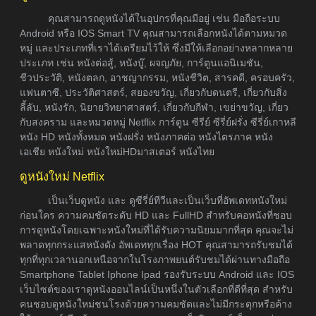
คุณสามารถดูหนังได้ในอุปกรที่คุณมีอยู่ เช่น มือถือระบบ
Android หรือ IOS Smart TV คุณสามารถเลือกหนังได้ตามหมวด
หมู่ และประเภทที่เราได้เตรียมไว้ให้ ซึ่งมีให้เลือกอย่างหลากหลาย
ประเภท เช่น หนังต่อสู้, หนังบู๊, ผจญภัย, การ์ตูนแอนิเมชัน,
ชีวประวัติ, หนังตลก, อาชญากรรม, หนังชีวิต, สารคดี, ครอบครัว,
แฟนตาซี, ประวัติศาสตร์, สยองขวัญ, เกี่ยวกับดนตรี, เกี่ยวกับสิ่ง
ลี้ลับ, หนังรัก, นิยายวิทยาศาสตร์, เกี่ยวกับกีฬา, เขย่าขวัญ, เกี่ยว
กับสงคราม และหมวดหมู่ Netflix การ์ตูน ซีรีย์ ซีรี่ย์ฝรั่ง ซีรี่ย์เกาหลี
หนัง HD หนังทั้งหมด หนังฝรั่ง หนังภาคต่อ หนังไตรภาค หนัง
เอเชีย หนังใหม่ หนังใหม่HDมาสเตอร์ หนังไทย
ดูหนังใหม่ Netflix
เป็นเว็บดูหนัง และ ดูซีรี่ย์ทีวีและเป็นเว็บที่อัพเดทหนังใหม่
ก่อนใคร ความคมชัดระดับ HD และ FullHD สำหรับคอหนังที่ชอบ
การดูหนังโดยเฉพาะหนังใหม่ที่ได้รับความนิยมมากที่สุด คุณจะไม่
พลาดทุกกระแสหนังดัง อัพเดททุกเรื่อง HOT คุณสามารถรับชมได้
ทุกที่ทุกเวลานอกเหนือจากในโรงภาพยนต์รับชมได้ผ่านทางมือถือ
Smartphone Tablet Iphone Ipad รองรับระบบ Android และ IOS
เว็บไซต์ของเราดูหนังออนไลน์เป็นหนึ่งในตัวเลือกที่ดีที่สุด สำหรับ
คนชอบดูหนังใหม่ชนโรงด้วยความคมชัดและไม่มีกระตุกหรือค้าง