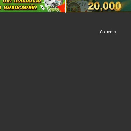
ตัวอย่าง