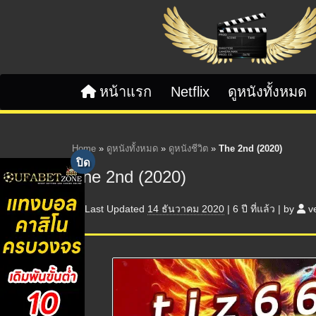
Skip to content
หน้าแรก
Netflix
ดูหนังทั้งหมด
Home
»
ดูหนังทั้งหมด
»
ดูหนังชีวิต
»
The 2nd (2020)
The 2nd (2020)
Last Updated
14 ธันวาคม 2020
|
6 ปี
ที่แล้ว
|
by
v