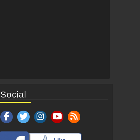
Social