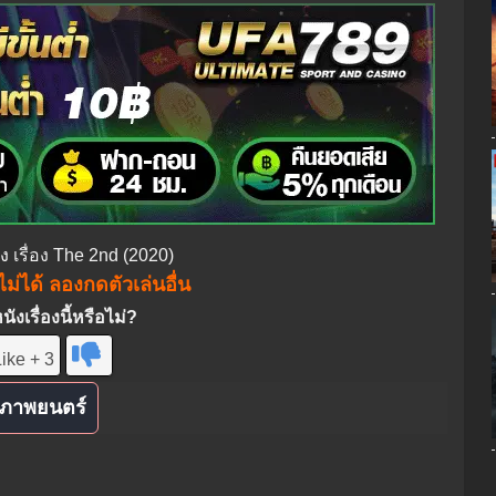
ัง
เรื่อง The 2nd (2020)
ม่ได้ ลองกดตัวเล่นอื่น
งเรื่องนี้หรือไม่?
ike + 3
ภาพยนตร์