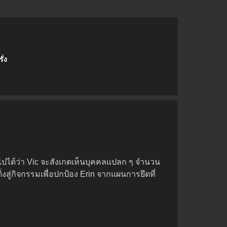
ั่ง
็นไปได้ว่า Vic จะสังเกตเห็นบุคคลแปลก ๆ จำนวน
ิ่งสู่กิจกรรมเพื่อปกป้อง Erin จากแผนการยึดที่