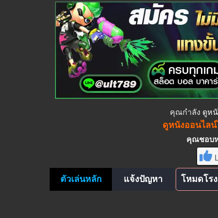
คุณกำลัง
ดูหน
ดูหนังออนไลน์ไ
คุณชอบหนั
L
ตัวเล่นหลัก
แจ้งปัญหา
โหมดโรง