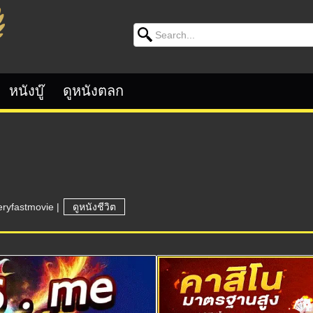
Search for:
หนังบู๊
ดูหนังตลก
eryfastmovie
|
ดูหนังชีวิต