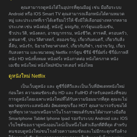
คุณสามารถดูหนังได้ในอุปกรที่คุณมีอยู่ เช่น มือถือระบบ
Android หรือ IOS Smart TV คุณสามารถเลือกหนังได้ตามหมวด
หมู่ และประเภทที่เราได้เตรียมไว้ให้ ซึ่งมีให้เลือกอย่างหลากหลาย
ประเภท เช่น หนังต่อสู้, หนังบู๊, ผจญภัย, การ์ตูนแอนิเมชัน,
ชีวประวัติ, หนังตลก, อาชญากรรม, หนังชีวิต, สารคดี, ครอบครัว,
แฟนตาซี, ประวัติศาสตร์, สยองขวัญ, เกี่ยวกับดนตรี, เกี่ยวกับสิ่ง
ลี้ลับ, หนังรัก, นิยายวิทยาศาสตร์, เกี่ยวกับกีฬา, เขย่าขวัญ, เกี่ยว
กับสงคราม และหมวดหมู่ Netflix การ์ตูน ซีรีย์ ซีรี่ย์ฝรั่ง ซีรี่ย์เกาหลี
หนัง HD หนังทั้งหมด หนังฝรั่ง หนังภาคต่อ หนังไตรภาค หนัง
เอเชีย หนังใหม่ หนังใหม่HDมาสเตอร์ หนังไทย
ดูหนังใหม่ Netflix
เป็นเว็บดูหนัง และ ดูซีรี่ย์ทีวีและเป็นเว็บที่อัพเดทหนังใหม่
ก่อนใคร ความคมชัดระดับ HD และ FullHD สำหรับคอหนังที่ชอบ
การดูหนังโดยเฉพาะหนังใหม่ที่ได้รับความนิยมมากที่สุด คุณจะไม่
พลาดทุกกระแสหนังดัง อัพเดททุกเรื่อง HOT คุณสามารถรับชมได้
ทุกที่ทุกเวลานอกเหนือจากในโรงภาพยนต์รับชมได้ผ่านทางมือถือ
Smartphone Tablet Iphone Ipad รองรับระบบ Android และ IOS
เว็บไซต์ของเราดูหนังออนไลน์เป็นหนึ่งในตัวเลือกที่ดีที่สุด สำหรับ
คนชอบดูหนังใหม่ชนโรงด้วยความคมชัดและไม่มีกระตุกหรือค้าง