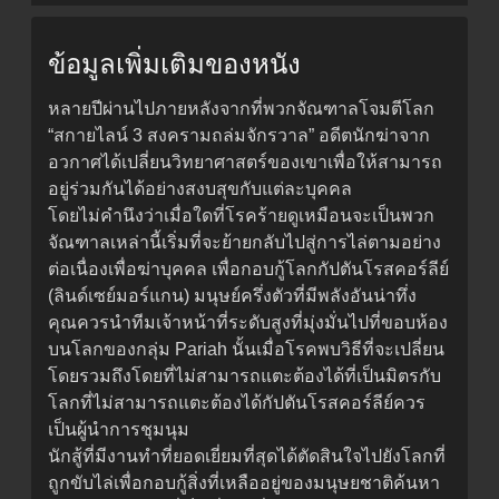
ข้อมูลเพิ่มเติมของหนัง
หลายปีผ่านไปภายหลังจากที่พวกจัณฑาลโจมตีโลก
“สกายไลน์ 3 สงครามถล่มจักรวาล” อดีตนักฆ่าจาก
อวกาศได้เปลี่ยนวิทยาศาสตร์ของเขาเพื่อให้สามารถ
อยู่ร่วมกันได้อย่างสงบสุขกับแต่ละบุคคล
โดยไม่คำนึงว่าเมื่อใดที่โรคร้ายดูเหมือนจะเป็นพวก
จัณฑาลเหล่านี้เริ่มที่จะย้ายกลับไปสู่การไล่ตามอย่าง
ต่อเนื่องเพื่อฆ่าบุคคล เพื่อกอบกู้โลกกัปตันโรสคอร์ลีย์
(ลินด์เซย์มอร์แกน) มนุษย์ครึ่งตัวที่มีพลังอันน่าทึ่ง
คุณควรนำทีมเจ้าหน้าที่ระดับสูงที่มุ่งมั่นไปที่ขอบห้อง
บนโลกของกลุ่ม Pariah นั้นเมื่อโรคพบวิธีที่จะเปลี่ยน
โดยรวมถึงโดยที่ไม่สามารถแตะต้องได้ที่เป็นมิตรกับ
โลกที่ไม่สามารถแตะต้องได้กัปตันโรสคอร์ลีย์ควร
เป็นผู้นำการชุมนุม
นักสู้ที่มีงานทำที่ยอดเยี่ยมที่สุดได้ตัดสินใจไปยังโลกที่
ถูกขับไล่เพื่อกอบกู้สิ่งที่เหลืออยู่ของมนุษยชาติค้นหา