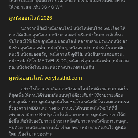
ให้อารมณ์เสีย ผู้ชมควรตรวจสอบความเร็วอินเตอร์เน็ตของท่าน
ให้เหมาะสม เช่น 3G 4G Wifi
ดูหนังออนไลน์ 2026
นอกจากนี้ยังมี หนังออนไลน์ หนังใหม่ชนโรง เต็มเรื่อง ให้
ท่านได้เลือก ดูหนังแบบหนังมาสเตอร์ หรือหนังใหม่ซาวด์แท็รก
ซับไทย มีให้เลือก ดูหนังแบบออนไลน์ หลากหลายประเภทหนัง อา
ธิเช่น ดูหนังแอคชั่น, หนังบู๊มันๆ, หนังดราม่า, หนังรักโรแมนติก,
หนังผี หนังสยองขวัญ, หนังเกาหลี ดูซีรี่ย์, หนังสืบสวนสอบสวน,
หนังซุเปอร์ฮีโร่ MARVEL & DC, หนังการ์ตูน แอนิเมชั่น ,หนังภาค
ต่อ, หนังดังทั้งไทยและหนังต่างประเทศ เป็นต้น
ดูหนังออนไลน์ veryfasthd.com
อย่างไรก็ตามเราอัพเดตหนังออนไลน์ใหม่ด้วยความรวดเร็ว
ที่สุดเพื่อให้ท่านได้รับชมกันแบบๆไม่ต้องเสียค่าใช้จ่ายรายเดือน
หากคุณต้องการ ดูหนัง ดูหนังใหม่ชนโรง หนังที่มีโหวตคะแนนเรต
ติ้งสูงจาก IMDB และ Netflix ท่านจะได้รับชมหนังใหม่ได้ที่นี่
เพราะเรามีการปรับปรุงเว็บไซต์และระบบการดูหนังของเราให้ดี
ยิ่งขึ้นเพื่อให้รองรับการเข้าชม เคล็ดลับการหาหนังที่เหมาะกับคุณ
ชมตัวอย่างหนังและอ่านเนื้อเรื่องย่อของหนังก่อนตัดสินใจ
ดูหนัง
ใหม่
เรื่องโปรดของท่าน