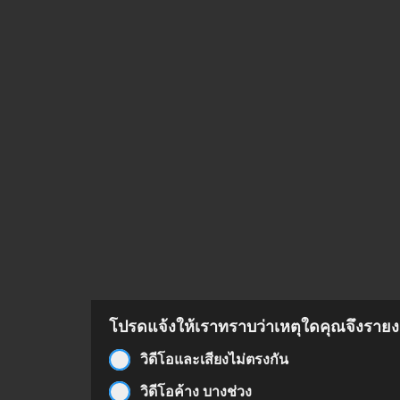
โปรดแจ้งให้เราทราบว่าเหตุใดคุณจึงรายงา
วิดีโอและเสียงไม่ตรงกัน
วิดีโอค้าง บางช่วง