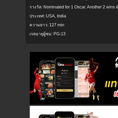
รางวัล:
Nominated for 1 Oscar. Another 2 wins 
ประเทศ:
USA, India
ความยาว:
127 min
เรตอายุผู้ชม:
PG-13