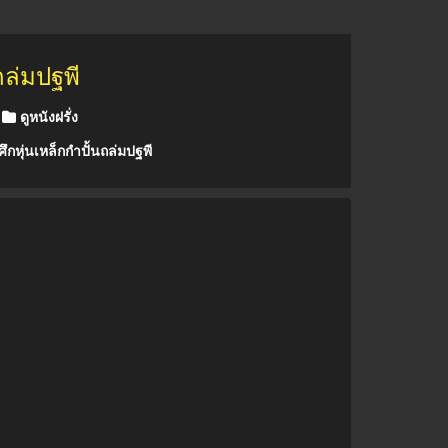
ถล่มปฐพี
ดูหนังฝรั่ง
ศึกหุ่นเหล็กกําปั้นถล่มปฐพี