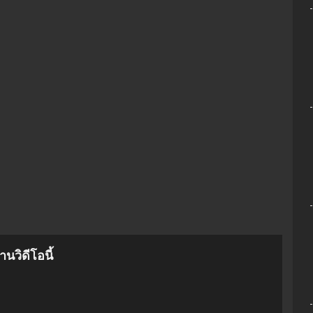
นวิดีโอนี้