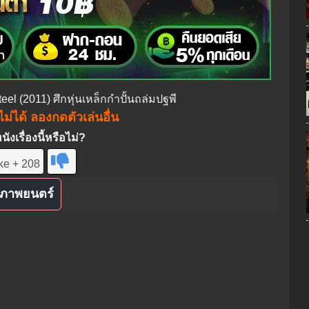
teel (2011) ศึกหุ่นเหล็กกําปั้นถล่มปฐพี
ม่ได้ ลองกดตัวเล่นอื่น
งเรื่องนี้หรือไม่?
ke + 208
ภาพยนตร์