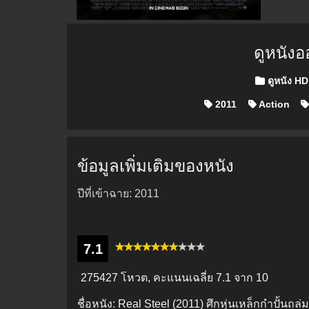
ดูหนัง
Posted in
ดูหนัง HD
2011
Action
ข้อมูลเพิ่มเติมของหนัง
ปีที่เข้าฉาย: 2011
7.1
275427 โหวต, คะแนนเฉลี่ย
7.1
จาก 10
ชื่อหนัง:
Real Steel (2011) ศึกหุ่นเหล็กกําปั้นถล่