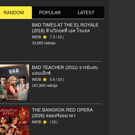
RANDOM
POPULAR
LATEST
BAD TIMES AT THE EL ROYALE
(2018) ห้วงวิกฤตที่ เอล โรแยล
IMDB:
7.3
/
10
|
33,865 ratings
BAD TEACHER (2011) จารย์แสบ
แอบเอ๊กซ์
IMDB:
5.6
/
10
|
187,866 ratings
THE BANGKOK RED OPERA
(2026) สอดสร้อยมาลา
IMDB:
/
10
|