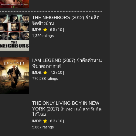
THE NEIGHBORS (2012) อำมหิต
จิตข้างบ้าน
IMDB:
6.5
/
10
|
1,329 ratings
I AM LEGEND (2007) ข้าคือตำนาน
พิฆาตมหากาฬ
IMDB:
7.2
/
10
|
776,538 ratings
THE ONLY LIVING BOY IN NEW
YORK (2017) ถ้าเหงา แล้วเรารักกัน
ได้ไหม
IMDB:
6.3
/
10
|
5,867 ratings