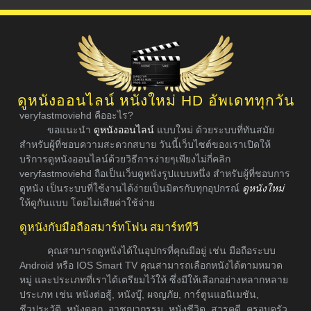
ดูหนังออนไลน์ หนังใหม่ HD อัพเดททุกวัน
veryfastmoviehd คืออะไร?
ขอแนะนำ
ดูหนังออนไลน์
แบบใหม่ ด้วยระบบที่ทันสมัย
สำหรับผู้ที่ชอบความสะดวกสบาย วันนี้เว็บไซต์ของเราเปิดให้
บริการดูหนังออนไลน์ด้วยวิธีการง่ายๆเพียงไม่กี่คลิก
veryfastmoviehd ถือเป็นเว็บดูหนังรูปแบบหนึ่ง สำหรับผู้ที่ชอบการ
ดูหนัง เป็นระบบที่ใช้งานได้ง่ายเป็นมิตรกับทุกอุปกรณ์
ดูหนังใหม่
ให้ดูกันแบบ โดยไม่เสียค่าใช้จ่าย
ดูหนังกับมือถือสมาร์ทโฟน สมาร์ททีวี
คุณสามารถดูหนังได้ในอุปกรที่คุณมีอยู่ เช่น มือถือระบบ
Android หรือ IOS Smart TV คุณสามารถเลือกหนังได้ตามหมวด
หมู่ และประเภทที่เราได้เตรียมไว้ให้ ซึ่งมีให้เลือกอย่างหลากหลาย
ประเภท เช่น หนังต่อสู้, หนังบู๊, ผจญภัย, การ์ตูนแอนิเมชัน,
ชีวประวัติ, หนังตลก, อาชญากรรม, หนังชีวิต, สารคดี, ครอบครัว,