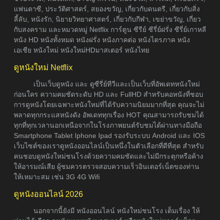
แฟนตาซี, ประวัติศาสตร์, สยองขวัญ, เกี่ยวกับดนตรี, เกี่ยวกับสิ่ง
ลี้ลับ, หนังรัก, นิยายวิทยาศาสตร์, เกี่ยวกับกีฬา, เขย่าขวัญ, เกี่ยว
กับสงคราม และหมวดหมู่ Netflix การ์ตูน ซีรีย์ ซีรี่ย์ฝรั่ง ซีรี่ย์เกาหลี
หนัง HD หนังทั้งหมด หนังฝรั่ง หนังภาคต่อ หนังไตรภาค หนัง
เอเชีย หนังใหม่ หนังใหม่HDมาสเตอร์ หนังไทย
ดูหนังใหม่ Netflix
เป็นเว็บดูหนัง และ ดูซีรี่ย์ทีวีและเป็นเว็บที่อัพเดทหนังใหม่
ก่อนใคร ความคมชัดระดับ HD และ FullHD สำหรับคอหนังที่ชอบ
การดูหนังโดยเฉพาะหนังใหม่ที่ได้รับความนิยมมากที่สุด คุณจะไม่
พลาดทุกกระแสหนังดัง อัพเดททุกเรื่อง HOT คุณสามารถรับชมได้
ทุกที่ทุกเวลานอกเหนือจากในโรงภาพยนต์รับชมได้ผ่านทางมือถือ
Smartphone Tablet Iphone Ipad รองรับระบบ Android และ IOS
เว็บไซต์ของเราดูหนังออนไลน์เป็นหนึ่งในตัวเลือกที่ดีที่สุด สำหรับ
คนชอบดูหนังใหม่ชนโรงด้วยความคมชัดและไม่มีกระตุกหรือค้าง
ให้อารมณ์เสีย ผู้ชมควรตรวจสอบความเร็วอินเตอร์เน็ตของท่าน
ให้เหมาะสม เช่น 3G 4G Wifi
ดูหนังออนไลน์ 2026
นอกจากนี้ยังมี หนังออนไลน์ หนังใหม่ชนโรง เต็มเรื่อง ให้