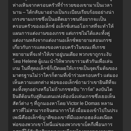
ห่างเหินจากครอบครัวที่ร่ำรวยของเขามาเป็นเวลา
นาน – ได้กลับมาอย่างเป็นระเบียบเรียบร้อยอย่างน่า
เกรงขามเกรซซึ่งเป็นอดีตเยาวชนที่อยากจะเป็น
ครอบครัวของอเล็กซ์ อเล็กซ์เสนอโอกาสที่จะทำให้
แผนการแต่งงานของเกรซ แต่เกรซไม่ได้และทั้งคู่
แต่งงานหลังจากแต่งงานอเล็กซ์พยายามสอนเกรซ
เกี่ยวกับการแสดงของครอบครัวในขณะที่เกรซ
พยายามที่จะทำให้เขาอยู่บนเตียง พวกเขาถูกระงับ
โดย Helene ผู้แนะนำให้พวกเขารวมตัวกันเพื่อเล่น
เกม ในที่สุดอเล็กซ์ก็เปิดเผยให้เกรซเป็นจุดเริ่มต้นของ
มาตรฐานไม่ว่าใครก็ตามที่เข้าร่วมครอบครัว แต่มอง
เห็นความแตกต่าง พ่อของอเล็กซ์ถามว่าเขายินดีที่จะ
ละทิ้งทุกอย่างหรือไม่ถ้าเกรซหยิบ “การ์ด” ลงบันได
ยินดีต้อนรับสู่ดินแดนแห่งห้องนั่งเล่นเกรซซึ่งเธอเห็น
สัตว์ต่าง ๆ ที่ถูกมองหาโดย Victor le Domas หลาน
สาวที่ไม่สามารถจินตนาการได้ เมื่อมองเข้าไปในประ
เพณีคืออเล็กซ์ญาติของเขาที่มีแอลกอฮอล์แดเนียล
พ่อของพวกเขาโทนี่แม่ของพวกเขาเบ็คกีเพื่อนการ