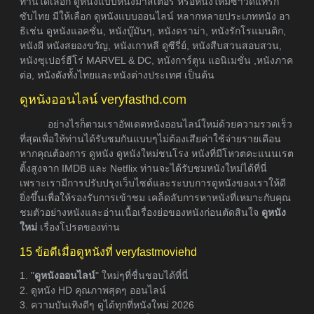
ท่านได้เลือก ดูหนังแบบหนังมาสเตอร์ หรือหนังใหม่ซาวด์แท็รก
ซับไทย มีให้เลือก ดูหนังแบบออนไลน์ หลากหลายประเภทหนัง อา
ธิเช่น ดูหนังแอคชั่น, หนังบู๊มันๆ, หนังดราม่า, หนังรักโรแมนติก,
หนังผี หนังสยองขวัญ, หนังเกาหลี ดูซีรี่ย์, หนังสืบสวนสอบสวน,
หนังซุเปอร์ฮีโร่ MARVEL & DC, หนังการ์ตูน แอนิเมชั่น ,หนังภาค
ต่อ, หนังดังทั้งไทยและหนังต่างประเทศ เป็นต้น
ดูหนังออนไลน์ veryfasthd.com
อย่างไรก็ตามเราอัพเดตหนังออนไลน์ใหม่ด้วยความรวดเร็ว
ที่สุดเพื่อให้ท่านได้รับชมกันแบบๆไม่ต้องเสียค่าใช้จ่ายรายเดือน
หากคุณต้องการ ดูหนัง ดูหนังใหม่ชนโรง หนังที่มีโหวตคะแนนเรต
ติ้งสูงจาก IMDB และ Netflix ท่านจะได้รับชมหนังใหม่ได้ที่นี่
เพราะเรามีการปรับปรุงเว็บไซต์และระบบการดูหนังของเราให้ดี
ยิ่งขึ้นเพื่อให้รองรับการเข้าชม เคล็ดลับการหาหนังที่เหมาะกับคุณ
ชมตัวอย่างหนังและอ่านเนื้อเรื่องย่อของหนังก่อนตัดสินใจ
ดูหนัง
ใหม่
เรื่องโปรดของท่าน
15 ข้อดีเมื่อดูหนังที่ veryfastmoviehd
1. "
ดูหนังออนไลน์
" ใหม่ๆที่ชื่นชอบได้ที่นี่
2. ดูหนัง HD คุณภาพสุดๆ ออนไลน์
3. ความบันเทิงดีๆ ดูได้ทุกที่หนังใหม่ 2026