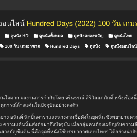
งออนไลน์
Hundred Days (2022) 100 วัน เก
Posted in
ดูหนัง HD
ดูหนังทั้งหมด
ดูหนังสยองขวัญ
ดูหนังไทย
100 วัน เกมอาฆาต
Hundred Days
ดูหนัง
ดูหนังออนไลน
นใจมาก ผลงานการกำกับโดย จรินธรณ์ สิริวัลลภภักดิ์ หนังเรื่องน
ุการณ์ล้างแค้นในปัจจุบันอย่างลงตัว
กอย่าง อนันต์ นักปั้นดาราและนางงามชื่อดังในยุคนั้น ซึ่งพยายามค
ง ความแค้นนั้นส่งต่อมาถึงปัจจุบัน เมื่อกลุ่มคนต้องเผชิญกับคว
สะสางบัญชีแค้น นี่คือจุดที่หนังใช้บรรยากาศแบบไทยๆ ได้อย่างน่