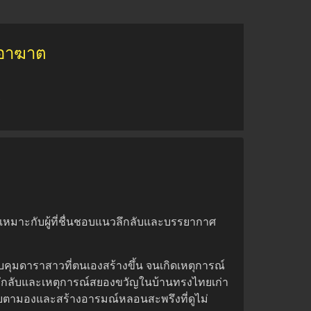
มอาฆาต
์
ี้เหมาะกับผู้ที่ชื่นชอบแนวลึกลับและบรรยากาศ
วบคุมดาราสาวที่ตนเองสร้างขึ้น จนเกิดเหตุการณ์
ามลึกลับและเหตุการณ์สยองขวัญในบ้านทรงไทยเก่า
าจับตามองและสร้างอารมณ์หลอนสะพรึงที่ดูไม่