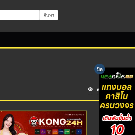
ค้นหา
V
i
e
w
s