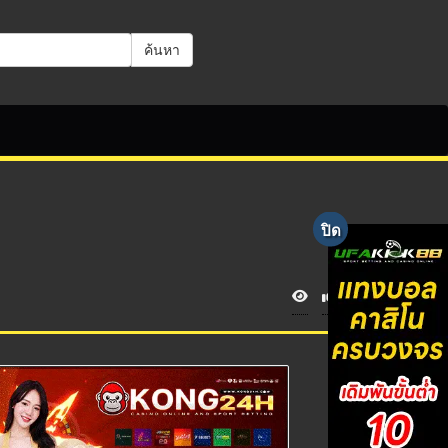
ค้นหา
V
i
e
w
s