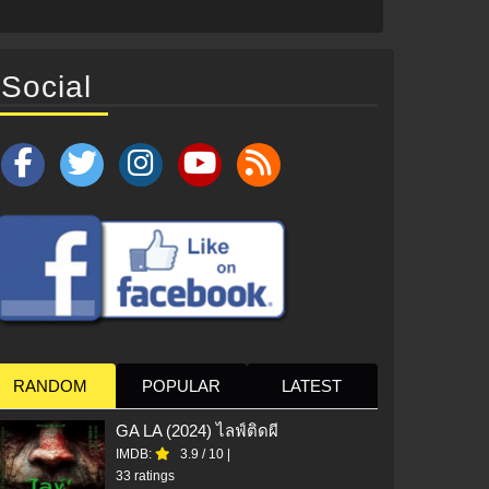
Social
RANDOM
POPULAR
LATEST
GA LA (2024) ไลฟ์ติดผี
IMDB:
3.9
/
10
|
33 ratings