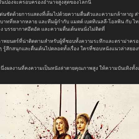
ยมั่นปองจะครอบครองอำนาจสูงสุดของโลกนี้
ด่นชัดด้วยการแสดงที่เต็มไปด้วยความตื่นตัวและความกล้าหาญ ส่ว
บาทที่หลากหลาย และทีมผู้กำกับ แมตต์ เบตทิเนลลี-โอลพิน กับ ไทเ
่อง บรรยากาศอึดอัด และความตื่นเต้นจนนั่งไม่ติดที่
พยนตร์ที่น่าติดตามสำหรับผู้ที่ชอบทั้งความระทึกและดราม่าครอบค
้สึกสนุกและตื่นเต้นไปตลอดทั้งเรื่อง ใครที่ชอบหนังแนวล่าสยองท
กหนึ่งผลงานที่คงความเป็นหนังล่าตายคุณภาพสูง ให้ความบันเทิงทั