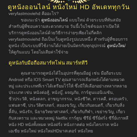
ดูหนังออนไลน์ หนังใหม่ HD อัพเดททุกวัน
veryfastmoviehd คืออะไร?
ขอแนะนำ
ดูหนังออนไลน์
แบบใหม่ ด้วยระบบที่ทันสมัย
สำหรับผู้ที่ชอบความสะดวกสบาย วันนี้เว็บไซต์ของเราเปิดให้
บริการดูหนังออนไลน์ด้วยวิธีการง่ายๆเพียงไม่กี่คลิก
veryfastmoviehd ถือเป็นเว็บดูหนังรูปแบบหนึ่ง สำหรับผู้ที่ชอบการ
ดูหนัง เป็นระบบที่ใช้งานได้ง่ายเป็นมิตรกับทุกอุปกรณ์
ดูหนังใหม่
ให้ดูกันแบบ โดยไม่เสียค่าใช้จ่าย
ดูหนังกับมือถือสมาร์ทโฟน สมาร์ททีวี
คุณสามารถดูหนังได้ในอุปกรที่คุณมีอยู่ เช่น มือถือระบบ
Android หรือ IOS Smart TV คุณสามารถเลือกหนังได้ตามหมวด
หมู่ และประเภทที่เราได้เตรียมไว้ให้ ซึ่งมีให้เลือกอย่างหลากหลาย
ประเภท เช่น หนังต่อสู้, หนังบู๊, ผจญภัย, การ์ตูนแอนิเมชัน,
ชีวประวัติ, หนังตลก, อาชญากรรม, หนังชีวิต, สารคดี, ครอบครัว,
แฟนตาซี, ประวัติศาสตร์, สยองขวัญ, เกี่ยวกับดนตรี, เกี่ยวกับสิ่ง
ลี้ลับ, หนังรัก, นิยายวิทยาศาสตร์, เกี่ยวกับกีฬา, เขย่าขวัญ, เกี่ยว
กับสงคราม และหมวดหมู่ Netflix การ์ตูน ซีรีย์ ซีรี่ย์ฝรั่ง ซีรี่ย์เกาหลี
หนัง HD หนังทั้งหมด หนังฝรั่ง หนังภาคต่อ หนังไตรภาค หนัง
เอเชีย หนังใหม่ หนังใหม่HDมาสเตอร์ หนังไทย