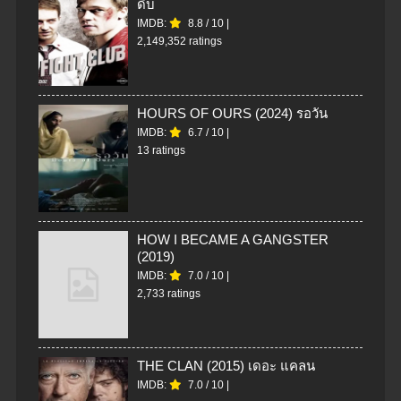
ดิบ
IMDB:
8.8
/
10
|
2,149,352 ratings
HOURS OF OURS (2024) รอวัน
IMDB:
6.7
/
10
|
13 ratings
HOW I BECAME A GANGSTER
(2019)
IMDB:
7.0
/
10
|
2,733 ratings
THE CLAN (2015) เดอะ แคลน
IMDB:
7.0
/
10
|