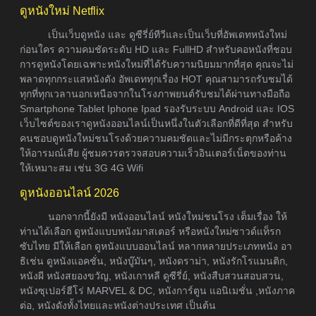
ดูหนังใหม่ Netflix
เป็นเว็บดูหนัง และ ดูซีรี่ย์ทีวีและเป็นเว็บที่อัพเดทหนังใหม่
ก่อนใคร ความคมชัดระดับ HD และ FullHD สำหรับคอหนังที่ชอบ
การดูหนังโดยเฉพาะหนังใหม่ที่ได้รับความนิยมมากที่สุด คุณจะไม่
พลาดทุกกระแสหนังดัง อัพเดททุกเรื่อง HOT คุณสามารถรับชมได้
ทุกที่ทุกเวลานอกเหนือจากในโรงภาพยนต์รับชมได้ผ่านทางมือถือ
Smartphone Tablet Iphone Ipad รองรับระบบ Android และ IOS
เว็บไซต์ของเราดูหนังออนไลน์เป็นหนึ่งในตัวเลือกที่ดีที่สุด สำหรับ
คนชอบดูหนังใหม่ชนโรงด้วยความคมชัดและไม่มีกระตุกหรือค้าง
ให้อารมณ์เสีย ผู้ชมควรตรวจสอบความเร็วอินเตอร์เน็ตของท่าน
ให้เหมาะสม เช่น 3G 4G Wifi
ดูหนังออนไลน์ 2026
นอกจากนี้ยังมี หนังออนไลน์ หนังใหม่ชนโรง เต็มเรื่อง ให้
ท่านได้เลือก ดูหนังแบบหนังมาสเตอร์ หรือหนังใหม่ซาวด์แท็รก
ซับไทย มีให้เลือก ดูหนังแบบออนไลน์ หลากหลายประเภทหนัง อา
ธิเช่น ดูหนังแอคชั่น, หนังบู๊มันๆ, หนังดราม่า, หนังรักโรแมนติก,
หนังผี หนังสยองขวัญ, หนังเกาหลี ดูซีรี่ย์, หนังสืบสวนสอบสวน,
หนังซุเปอร์ฮีโร่ MARVEL & DC, หนังการ์ตูน แอนิเมชั่น ,หนังภาค
ต่อ, หนังดังทั้งไทยและหนังต่างประเทศ เป็นต้น