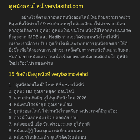
ดูหนังออนไลน์ veryfasthd.com
อย่างไรก็ตามเราอัพเดตหนังออนไลน์ใหม่ด้วยความรวดเร็ว
ที่สุดเพื่อให้ท่านได้รับชมกันแบบๆไม่ต้องเสียค่าใช้จ่ายรายเดือน
หากคุณต้องการ ดูหนัง ดูหนังใหม่ชนโรง หนังที่มีโหวตคะแนนเรต
ติ้งสูงจาก IMDB และ Netflix ท่านจะได้รับชมหนังใหม่ได้ที่นี่
เพราะเรามีการปรับปรุงเว็บไซต์และระบบการดูหนังของเราให้ดี
ยิ่งขึ้นเพื่อให้รองรับการเข้าชม เคล็ดลับการหาหนังที่เหมาะกับคุณ
ชมตัวอย่างหนังและอ่านเนื้อเรื่องย่อของหนังก่อนตัดสินใจ
ดูหนัง
ใหม่
เรื่องโปรดของท่าน
15 ข้อดีเมื่อดูหนังที่ veryfastmoviehd
1. "
ดูหนังออนไลน์
" ใหม่ๆที่ชื่นชอบได้ที่นี่
2. ดูหนัง HD คุณภาพสุดๆ ออนไลน์
3. ความบันเทิงดีๆ ดูได้ทุกที่หนังใหม่ 2026
4. หนังชนโรงล่าสุด คุณภาพเยี่ยม
5. ดูหนังออนไลน์ ไม่ว่าหนังไทยหรือต่างประเทศก็มีทุกเรื่อง
6. ดาวน์โหลดหนัง เร็ว ปลอดภัย ง่าย
7. หนังซอมบี้ แอ็คชั่น ต่างประเทศ ดูได้ทุกที่
8. หนังต่อสู้บู๊ ใหม่ คุณภาพเยี่ยมแน่นอน
9. หนังมาใหม่แนะนำ ดูแล้วติดใจแน่นอน