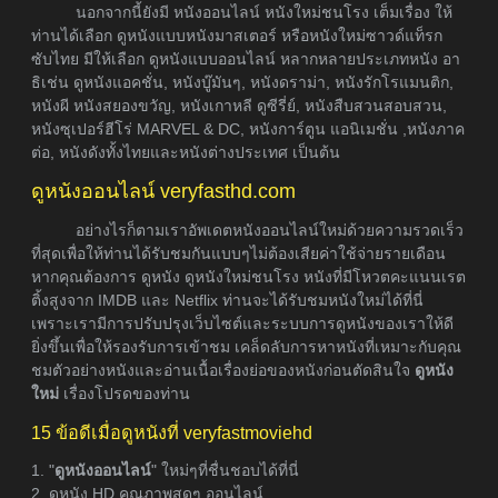
นอกจากนี้ยังมี หนังออนไลน์ หนังใหม่ชนโรง เต็มเรื่อง ให้
ท่านได้เลือก ดูหนังแบบหนังมาสเตอร์ หรือหนังใหม่ซาวด์แท็รก
ซับไทย มีให้เลือก ดูหนังแบบออนไลน์ หลากหลายประเภทหนัง อา
ธิเช่น ดูหนังแอคชั่น, หนังบู๊มันๆ, หนังดราม่า, หนังรักโรแมนติก,
หนังผี หนังสยองขวัญ, หนังเกาหลี ดูซีรี่ย์, หนังสืบสวนสอบสวน,
หนังซุเปอร์ฮีโร่ MARVEL & DC, หนังการ์ตูน แอนิเมชั่น ,หนังภาค
ต่อ, หนังดังทั้งไทยและหนังต่างประเทศ เป็นต้น
ดูหนังออนไลน์ veryfasthd.com
อย่างไรก็ตามเราอัพเดตหนังออนไลน์ใหม่ด้วยความรวดเร็ว
ที่สุดเพื่อให้ท่านได้รับชมกันแบบๆไม่ต้องเสียค่าใช้จ่ายรายเดือน
หากคุณต้องการ ดูหนัง ดูหนังใหม่ชนโรง หนังที่มีโหวตคะแนนเรต
ติ้งสูงจาก IMDB และ Netflix ท่านจะได้รับชมหนังใหม่ได้ที่นี่
เพราะเรามีการปรับปรุงเว็บไซต์และระบบการดูหนังของเราให้ดี
ยิ่งขึ้นเพื่อให้รองรับการเข้าชม เคล็ดลับการหาหนังที่เหมาะกับคุณ
ชมตัวอย่างหนังและอ่านเนื้อเรื่องย่อของหนังก่อนตัดสินใจ
ดูหนัง
ใหม่
เรื่องโปรดของท่าน
15 ข้อดีเมื่อดูหนังที่ veryfastmoviehd
1. "
ดูหนังออนไลน์
" ใหม่ๆที่ชื่นชอบได้ที่นี่
2. ดูหนัง HD คุณภาพสุดๆ ออนไลน์