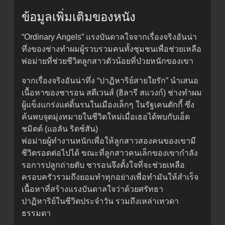
ข้อมูลเพิ่มเติมของหนัง
“Ordinary Angels” แรงบันดาลใจจากเรื่องจริงอันน่า
ทึ่งของช่างทำผมผู้รวบรวมคนทั้งชุมชนเพื่อช่วยเหลือ
พ่อม่ายที่ช่วยชีวิตลูกสาวตัวน้อยที่ป่วยหนักของเขา
จากเรื่องจริงอันน่าทึ่ง “ปาฏิหาริย์สายใยรัก” นำเสนอ
เนื้อหาของชารอน สตีเวนส์ (ฮิลารี สแวงก์) ช่างทำผม
ผู้แข็งแกร่งแต่ดิ้นรนในเมืองเล็กๆ ในรัฐเคนตักกี้ ซึ่ง
ค้นพบจุดมุ่งหมายในชีวิตใหม่เมื่อเธอได้พบกับเอ็ด
ชมิตต์ (แอลัน ริตช์สัน)
พ่อม่ายผู้ทำงานหนักเพื่อให้ลูกสาวสองคนของเขามี
ชีวิตรอดต่อไปได้ ขณะที่ลูกสาวคนเล็กของเขากำลัง
รอการปลูกถ่ายตับ ชารอนจึงตั้งใจที่จะช่วยเหลือ
ครอบครัวรวมถึงยอมทำทุกอย่างเพื่อทำมันให้สำเร็จ
เนื้อหาที่สร้างแรงบันดาลใจว่าด้วยศรัทธา
ปาฏิหาริย์ในชีวิตประจำวัน รวมถึงเหล่าเทวดา
ธรรมดา