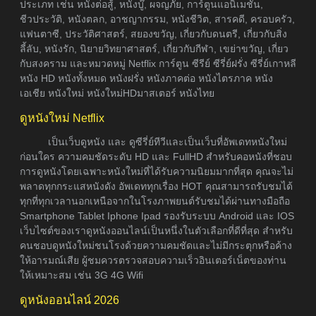
ประเภท เช่น หนังต่อสู้, หนังบู๊, ผจญภัย, การ์ตูนแอนิเมชัน,
ชีวประวัติ, หนังตลก, อาชญากรรม, หนังชีวิต, สารคดี, ครอบครัว,
แฟนตาซี, ประวัติศาสตร์, สยองขวัญ, เกี่ยวกับดนตรี, เกี่ยวกับสิ่ง
ลี้ลับ, หนังรัก, นิยายวิทยาศาสตร์, เกี่ยวกับกีฬา, เขย่าขวัญ, เกี่ยว
กับสงคราม และหมวดหมู่ Netflix การ์ตูน ซีรีย์ ซีรี่ย์ฝรั่ง ซีรี่ย์เกาหลี
หนัง HD หนังทั้งหมด หนังฝรั่ง หนังภาคต่อ หนังไตรภาค หนัง
เอเชีย หนังใหม่ หนังใหม่HDมาสเตอร์ หนังไทย
ดูหนังใหม่ Netflix
เป็นเว็บดูหนัง และ ดูซีรี่ย์ทีวีและเป็นเว็บที่อัพเดทหนังใหม่
ก่อนใคร ความคมชัดระดับ HD และ FullHD สำหรับคอหนังที่ชอบ
การดูหนังโดยเฉพาะหนังใหม่ที่ได้รับความนิยมมากที่สุด คุณจะไม่
พลาดทุกกระแสหนังดัง อัพเดททุกเรื่อง HOT คุณสามารถรับชมได้
ทุกที่ทุกเวลานอกเหนือจากในโรงภาพยนต์รับชมได้ผ่านทางมือถือ
Smartphone Tablet Iphone Ipad รองรับระบบ Android และ IOS
เว็บไซต์ของเราดูหนังออนไลน์เป็นหนึ่งในตัวเลือกที่ดีที่สุด สำหรับ
คนชอบดูหนังใหม่ชนโรงด้วยความคมชัดและไม่มีกระตุกหรือค้าง
ให้อารมณ์เสีย ผู้ชมควรตรวจสอบความเร็วอินเตอร์เน็ตของท่าน
ให้เหมาะสม เช่น 3G 4G Wifi
ดูหนังออนไลน์ 2026