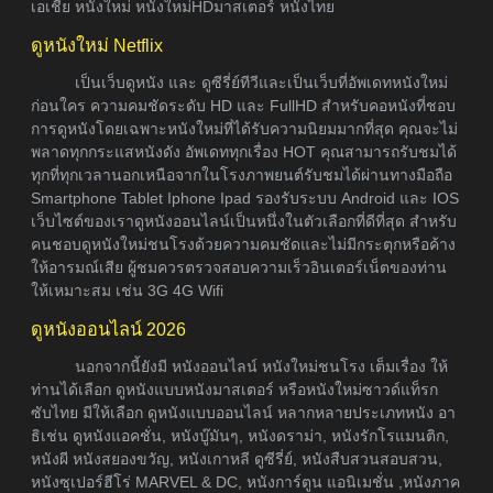
เอเชีย หนังใหม่ หนังใหม่HDมาสเตอร์ หนังไทย
ดูหนังใหม่ Netflix
เป็นเว็บดูหนัง และ ดูซีรี่ย์ทีวีและเป็นเว็บที่อัพเดทหนังใหม่
ก่อนใคร ความคมชัดระดับ HD และ FullHD สำหรับคอหนังที่ชอบ
การดูหนังโดยเฉพาะหนังใหม่ที่ได้รับความนิยมมากที่สุด คุณจะไม่
พลาดทุกกระแสหนังดัง อัพเดททุกเรื่อง HOT คุณสามารถรับชมได้
ทุกที่ทุกเวลานอกเหนือจากในโรงภาพยนต์รับชมได้ผ่านทางมือถือ
Smartphone Tablet Iphone Ipad รองรับระบบ Android และ IOS
เว็บไซต์ของเราดูหนังออนไลน์เป็นหนึ่งในตัวเลือกที่ดีที่สุด สำหรับ
คนชอบดูหนังใหม่ชนโรงด้วยความคมชัดและไม่มีกระตุกหรือค้าง
ให้อารมณ์เสีย ผู้ชมควรตรวจสอบความเร็วอินเตอร์เน็ตของท่าน
ให้เหมาะสม เช่น 3G 4G Wifi
ดูหนังออนไลน์ 2026
นอกจากนี้ยังมี หนังออนไลน์ หนังใหม่ชนโรง เต็มเรื่อง ให้
ท่านได้เลือก ดูหนังแบบหนังมาสเตอร์ หรือหนังใหม่ซาวด์แท็รก
ซับไทย มีให้เลือก ดูหนังแบบออนไลน์ หลากหลายประเภทหนัง อา
ธิเช่น ดูหนังแอคชั่น, หนังบู๊มันๆ, หนังดราม่า, หนังรักโรแมนติก,
หนังผี หนังสยองขวัญ, หนังเกาหลี ดูซีรี่ย์, หนังสืบสวนสอบสวน,
หนังซุเปอร์ฮีโร่ MARVEL & DC, หนังการ์ตูน แอนิเมชั่น ,หนังภาค