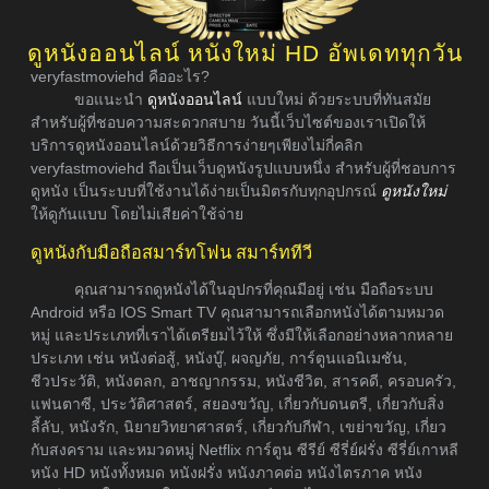
ดูหนังออนไลน์ หนังใหม่ HD อัพเดททุกวัน
veryfastmoviehd คืออะไร?
ขอแนะนำ
ดูหนังออนไลน์
แบบใหม่ ด้วยระบบที่ทันสมัย
สำหรับผู้ที่ชอบความสะดวกสบาย วันนี้เว็บไซต์ของเราเปิดให้
บริการดูหนังออนไลน์ด้วยวิธีการง่ายๆเพียงไม่กี่คลิก
veryfastmoviehd ถือเป็นเว็บดูหนังรูปแบบหนึ่ง สำหรับผู้ที่ชอบการ
ดูหนัง เป็นระบบที่ใช้งานได้ง่ายเป็นมิตรกับทุกอุปกรณ์
ดูหนังใหม่
ให้ดูกันแบบ โดยไม่เสียค่าใช้จ่าย
ดูหนังกับมือถือสมาร์ทโฟน สมาร์ททีวี
คุณสามารถดูหนังได้ในอุปกรที่คุณมีอยู่ เช่น มือถือระบบ
Android หรือ IOS Smart TV คุณสามารถเลือกหนังได้ตามหมวด
หมู่ และประเภทที่เราได้เตรียมไว้ให้ ซึ่งมีให้เลือกอย่างหลากหลาย
ประเภท เช่น หนังต่อสู้, หนังบู๊, ผจญภัย, การ์ตูนแอนิเมชัน,
ชีวประวัติ, หนังตลก, อาชญากรรม, หนังชีวิต, สารคดี, ครอบครัว,
แฟนตาซี, ประวัติศาสตร์, สยองขวัญ, เกี่ยวกับดนตรี, เกี่ยวกับสิ่ง
ลี้ลับ, หนังรัก, นิยายวิทยาศาสตร์, เกี่ยวกับกีฬา, เขย่าขวัญ, เกี่ยว
กับสงคราม และหมวดหมู่ Netflix การ์ตูน ซีรีย์ ซีรี่ย์ฝรั่ง ซีรี่ย์เกาหลี
หนัง HD หนังทั้งหมด หนังฝรั่ง หนังภาคต่อ หนังไตรภาค หนัง