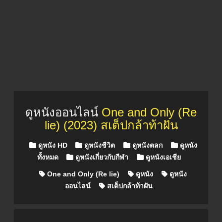
ดูหนังออนไลน์
One and Only (Re
lie) (2023) สเต็ปกล้าท้าฝัน
Posted in
ดูหนัง HD
ดูหนังชีวิต
ดูหนังตลก
ดูหนัง
ทั้งหมด
ดูหนังเกี่ยวกับกีฬา
ดูหนังเอเชีย
One and Only (Re lie)
ดูหนัง
ดูหนัง
ออนไลน์
สเต็ปกล้าท้าฝัน