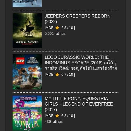
JEEPERS CREEPERS REBORN
(2022)
IMDB:
2.5
/
10
|
5,991 ratings
LEGO JURASSIC WORLD: THE
INDOMINUS ESCAPE (2016) เลโก้ จู
ราสสิค เวิลด์: ผจญภัยไดโนเสาร์ตัวร้าย
IMDB:
6.7
/
10
|
MY LITTLE PONY: EQUESTRIA
GIRLS – LEGEND OF EVERFREE
(2017)
IMDB:
6.8
/
10
|
436 ratings