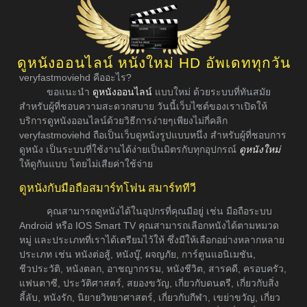
ดูหนังออนไลน์ หนังใหม่ HD อัพเดททุกวัน
veryfastmoviehd คืออะไร?
ขอแนะนำ
ดูหนังออนไลน์
แบบใหม่ ด้วยระบบที่ทันสมัย
สำหรับผู้ที่ชอบความสะดวกสบาย วันนี้เว็บไซต์ของเราเปิดให้
บริการดูหนังออนไลน์ด้วยวิธีการง่ายๆเพียงไม่กี่คลิก
veryfastmoviehd ถือเป็นเว็บดูหนังรูปแบบหนึ่ง สำหรับผู้ที่ชอบการ
ดูหนัง เป็นระบบที่ใช้งานได้ง่ายเป็นมิตรกับทุกอุปกรณ์
ดูหนังใหม่
ให้ดูกันแบบ โดยไม่เสียค่าใช้จ่าย
ดูหนังกับมือถือสมาร์ทโฟน สมาร์ททีวี
คุณสามารถดูหนังได้ในอุปกรที่คุณมีอยู่ เช่น มือถือระบบ
Android หรือ IOS Smart TV คุณสามารถเลือกหนังได้ตามหมวด
หมู่ และประเภทที่เราได้เตรียมไว้ให้ ซึ่งมีให้เลือกอย่างหลากหลาย
ประเภท เช่น หนังต่อสู้, หนังบู๊, ผจญภัย, การ์ตูนแอนิเมชัน,
ชีวประวัติ, หนังตลก, อาชญากรรม, หนังชีวิต, สารคดี, ครอบครัว,
แฟนตาซี, ประวัติศาสตร์, สยองขวัญ, เกี่ยวกับดนตรี, เกี่ยวกับสิ่ง
ลี้ลับ, หนังรัก, นิยายวิทยาศาสตร์, เกี่ยวกับกีฬา, เขย่าขวัญ, เกี่ยว