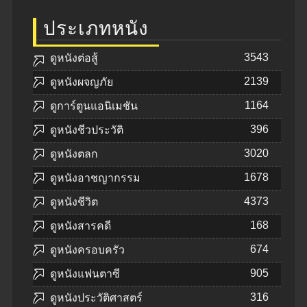
ประเภทหนัง
3543
ดูหนังต่อสู้
2139
ดูหนังผจญภัย
1164
ดูการ์ตูนแอนิเมชัน
396
ดูหนังชีวประวัติ
3020
ดูหนังตลก
1678
ดูหนังอาชญากรรม
4373
ดูหนังชีวิต
168
ดูหนังสารคดี
674
ดูหนังครอบครัว
905
ดูหนังแฟนตาซี
316
ดูหนังประวัติศาสตร์