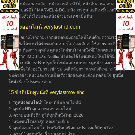
หนังผี หนังสยองขวัญ, หนังเกาหลี ดูซีรี่ย์, หนังสืบสวนสอบสวน,
หนังซุเปอร์ฮีโร่ MARVEL & DC, หนังการ์ตูน แอนิเมชั่น ,หนังภาค
ต่อ, หนังดังทั้งไทยและหนังต่างประเทศ เป็นต้น
ดูหนังออนไลน์ veryfasthd.com
อย่างไรก็ตามเราอัพเดตหนังออนไลน์ใหม่ด้วยความรวดเร็ว
ที่สุดเพื่อให้ท่านได้รับชมกันแบบๆไม่ต้องเสียค่าใช้จ่ายรายเดือน
หากคุณต้องการ ดูหนัง ดูหนังใหม่ชนโรง หนังที่มีโหวตคะแนนเรต
ติ้งสูงจาก IMDB และ Netflix ท่านจะได้รับชมหนังใหม่ได้ที่นี่
เพราะเรามีการปรับปรุงเว็บไซต์และระบบการดูหนังของเราให้ดี
ยิ่งขึ้นเพื่อให้รองรับการเข้าชม เคล็ดลับการหาหนังที่เหมาะกับคุณ
ชมตัวอย่างหนังและอ่านเนื้อเรื่องย่อของหนังก่อนตัดสินใจ
ดูหนัง
ใหม่
เรื่องโปรดของท่าน
15 ข้อดีเมื่อดูหนังที่ veryfastmoviehd
1. "
ดูหนังออนไลน์
" ใหม่ๆที่ชื่นชอบได้ที่นี่
2. ดูหนัง HD คุณภาพสุดๆ ออนไลน์
3. ความบันเทิงดีๆ ดูได้ทุกที่หนังใหม่ 2026
4. หนังชนโรงล่าสุด คุณภาพเยี่ยม
5. ดูหนังออนไลน์ ไม่ว่าหนังไทยหรือต่างประเทศก็มีทุกเรื่อง
6. ดาวน์โหลดหนัง เร็ว ปลอดภัย ง่าย