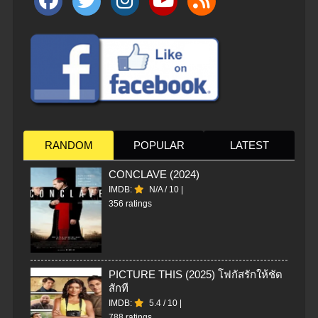
RANDOM
POPULAR
LATEST
CONCLAVE (2024)
IMDB:
N/A
/
10
|
356 ratings
PICTURE THIS (2025) โฟกัสรักให้ชัด
สักที
IMDB:
5.4
/
10
|
788 ratings