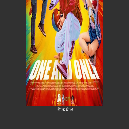
ตัวอย่าง