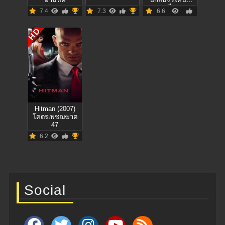
เดอะมูฟวี่ ตอน ฝ่า
7.4
7.3
6.6
วิกฤติเรือรบมรณะ
HD
Hitman (2007)
โคตรเพชฌฆาต
47
6.2
Social