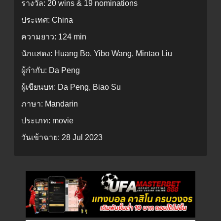
รางวัล:
20 wins & 19 nominations
ประเทศ:
China
ความยาว:
124 min
นักแสดง:
Huang Bo, Yibo Wang, Mintao Liu
ผู้กำกับ:
Da Peng
ผู้เขียนบท:
Da Peng, Biao Su
ภาษา:
Mandarin
ประเภท:
movie
วันเข้าฉาย:
28 Jul 2023