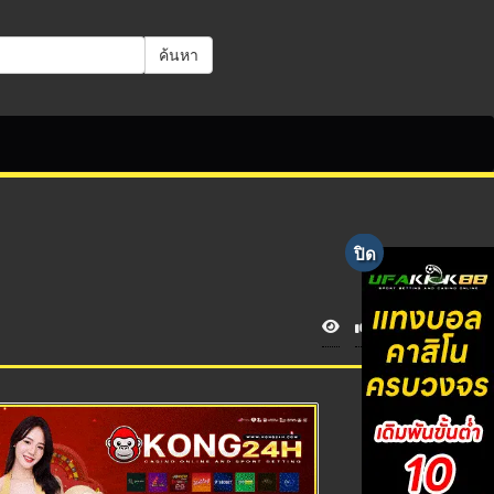
ค้นหา
V
i
e
w
s