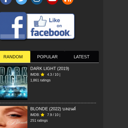
RANDOM
POPULAR
LATEST
DARK LIGHT (2019)
IMDB:
4.3
/
10
|
1,861 ratings
BLONDE (2022) บลอนด์
IMDB:
7.9
/
10
|
251 ratings