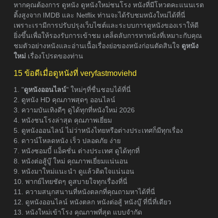
หากคุณต้องการ ดูหนัง ดูหนังใหม่ชนโรง หนังที่มีโหวตคะแนนเรต
ติ้งสูงจาก IMDB และ Netflix ท่านจะได้รับชมหนังใหม่ได้ที่นี่
เพราะเรามีการปรับปรุงเว็บไซต์และระบบการดูหนังของเราให้ดี
ยิ่งขึ้นเพื่อให้รองรับการเข้าชม เคล็ดลับการหาหนังที่เหมาะกับคุณ
ชมตัวอย่างหนังและอ่านเนื้อเรื่องย่อของหนังก่อนตัดสินใจ
ดูหนัง
ใหม่
เรื่องโปรดของท่าน
15 ข้อดีเมื่อดูหนังที่ veryfastmoviehd
1. "
ดูหนังออนไลน์
" ใหม่ๆที่ชื่นชอบได้ที่นี่
2. ดูหนัง HD คุณภาพสุดๆ ออนไลน์
3. ความบันเทิงดีๆ ดูได้ทุกที่หนังใหม่ 2026
4. หนังชนโรงล่าสุด คุณภาพเยี่ยม
5. ดูหนังออนไลน์ ไม่ว่าหนังไทยหรือต่างประเทศก็มีทุกเรื่อง
6. ดาวน์โหลดหนัง เร็ว ปลอดภัย ง่าย
7. หนังซอมบี้ แอ็คชั่น ต่างประเทศ ดูได้ทุกที่
8. หนังต่อสู้บู๊ ใหม่ คุณภาพเยี่ยมแน่นอน
9. หนังมาใหม่แนะนำ ดูแล้วติดใจแน่นอน
10. พากย์ไทยชัดๆ ดูสบายใจทุกเรื่องที่นี่
11. ความสนุกสนานที่หนังตลกที่คุณถามหาได้ที่นี่
12. ดูหนังออนไลน์ หนังตลก หนังต่อสู้ หนังบู๊ ที่นี่ที่เดียว
13. หนังใหม่เข้าโรง คุณภาพที่สุด แบบจำกัด