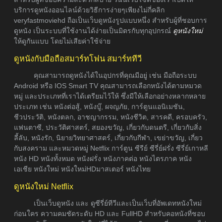
บริการดูหนังออนไลน์ด้วยวิธีการง่ายๆเพียงไม่กี่คลิก
veryfastmoviehd ถือเป็นเว็บดูหนังรูปแบบหนึ่ง สำหรับผู้ที่ชอบการ
ดูหนัง เป็นระบบที่ใช้งานได้ง่ายเป็นมิตรกับทุกอุปกรณ์
ดูหนังใหม่
ให้ดูกันแบบ โดยไม่เสียค่าใช้จ่าย
ดูหนังกับมือถือสมาร์ทโฟน สมาร์ททีวี
คุณสามารถดูหนังได้ในอุปกรที่คุณมีอยู่ เช่น มือถือระบบ
Android หรือ IOS Smart TV คุณสามารถเลือกหนังได้ตามหมวด
หมู่ และประเภทที่เราได้เตรียมไว้ให้ ซึ่งมีให้เลือกอย่างหลากหลาย
ประเภท เช่น หนังต่อสู้, หนังบู๊, ผจญภัย, การ์ตูนแอนิเมชัน,
ชีวประวัติ, หนังตลก, อาชญากรรม, หนังชีวิต, สารคดี, ครอบครัว,
แฟนตาซี, ประวัติศาสตร์, สยองขวัญ, เกี่ยวกับดนตรี, เกี่ยวกับสิ่ง
ลี้ลับ, หนังรัก, นิยายวิทยาศาสตร์, เกี่ยวกับกีฬา, เขย่าขวัญ, เกี่ยว
กับสงคราม และหมวดหมู่ Netflix การ์ตูน ซีรีย์ ซีรี่ย์ฝรั่ง ซีรี่ย์เกาหลี
หนัง HD หนังทั้งหมด หนังฝรั่ง หนังภาคต่อ หนังไตรภาค หนัง
เอเชีย หนังใหม่ หนังใหม่HDมาสเตอร์ หนังไทย
ดูหนังใหม่ Netflix
เป็นเว็บดูหนัง และ ดูซีรี่ย์ทีวีและเป็นเว็บที่อัพเดทหนังใหม่
ก่อนใคร ความคมชัดระดับ HD และ FullHD สำหรับคอหนังที่ชอบ