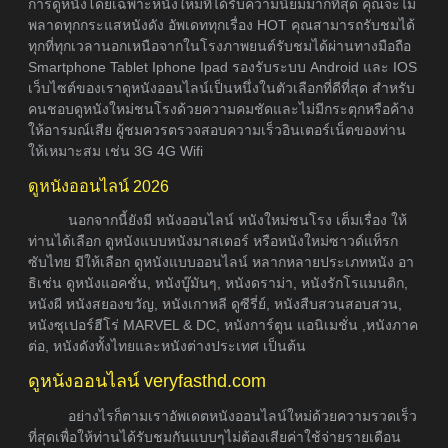
การดูหนังโดยเฉพาะหนังใหม่ที่ได้รับความนิยมมากที่สุด คุณจะไม่
พลาดทุกกระแสหนังดัง อัพเดททุกเรื่อง HOT คุณสามารถรับชมได้
ทุกที่ทุกเวลานอกเหนือจากในโรงภาพยนต์รับชมได้ผ่านทางมือถือ
Smartphone Tablet Iphone Ipad รองรับระบบ Android และ IOS
เว็บไซต์ของเราดูหนังออนไลน์เป็นหนึ่งในตัวเลือกที่ดีที่สุด สำหรับ
คนชอบดูหนังใหม่ชนโรงด้วยความคมชัดและไม่มีกระตุกหรือค้าง
ให้อารมณ์เสีย ผู้ชมควรตรวจสอบความเร็วอินเตอร์เน็ตของท่าน
ให้เหมาะสม เช่น 3G 4G Wifi
ดูหนังออนไลน์ 2026
นอกจากนี้ยังมี หนังออนไลน์ หนังใหม่ชนโรง เต็มเรื่อง ให้
ท่านได้เลือก ดูหนังแบบหนังมาสเตอร์ หรือหนังใหม่ซาวด์แท็รก
ซับไทย มีให้เลือก ดูหนังแบบออนไลน์ หลากหลายประเภทหนัง อา
ธิเช่น ดูหนังแอคชั่น, หนังบู๊มันๆ, หนังดราม่า, หนังรักโรแมนติก,
หนังผี หนังสยองขวัญ, หนังเกาหลี ดูซีรี่ย์, หนังสืบสวนสอบสวน,
หนังซุเปอร์ฮีโร่ MARVEL & DC, หนังการ์ตูน แอนิเมชั่น ,หนังภาค
ต่อ, หนังดังทั้งไทยและหนังต่างประเทศ เป็นต้น
ดูหนังออนไลน์ veryfasthd.com
อย่างไรก็ตามเราอัพเดตหนังออนไลน์ใหม่ด้วยความรวดเร็ว
ที่สุดเพื่อให้ท่านได้รับชมกันแบบๆไม่ต้องเสียค่าใช้จ่ายรายเดือน