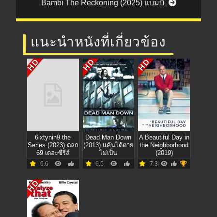
Bambi The Reckoning (2025) แบมบี้
แนะนำหนังที่เกี่ยวข้อง
HD
HD
HD
6ixtynin9 the
Dead Man Down
A Beautiful Day in
Series (2023) ตลก
(2013) แค้นได้ตาย
the Neighborhood
69 เดอะซีรีส์
ไม่เป็น
(2019)
6.6
6.5
7.3
HD