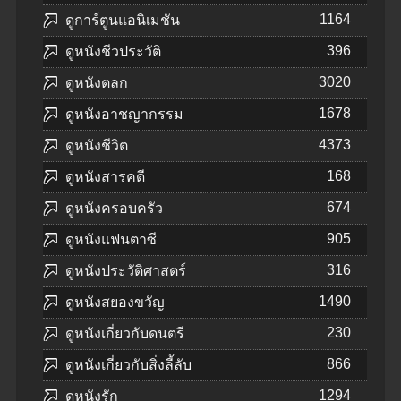
1164
ดูการ์ตูนแอนิเมชัน
396
ดูหนังชีวประวัติ
3020
ดูหนังตลก
1678
ดูหนังอาชญากรรม
4373
ดูหนังชีวิต
168
ดูหนังสารคดี
674
ดูหนังครอบครัว
905
ดูหนังแฟนตาซี
316
ดูหนังประวัติศาสตร์
1490
ดูหนังสยองขวัญ
230
ดูหนังเกี่ยวกับดนตรี
866
ดูหนังเกี่ยวกับสิ่งลี้ลับ
1294
ดูหนังรัก