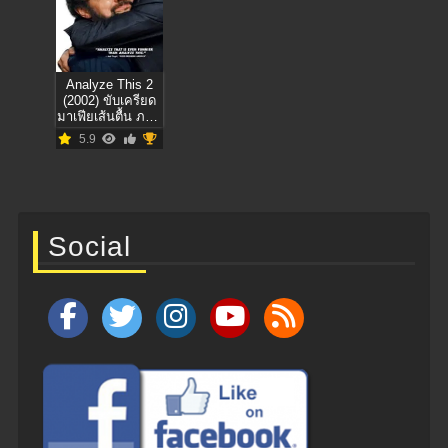
Analyze This 2
(2002) ขับเครียด
มาเฟียเส้นตื้น ภาค
2
5.9
Social