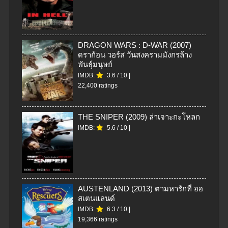
DRAGON WARS : D-WAR (2007)
ดราก้อน วอร์ส วันสงครามมังกรล้าง
พันธุ์มนุษย์
IMDB:
3.6
/
10
|
22,400 ratings
THE SNIPER (2009) ล่าเจาะกะโหลก
IMDB:
5.6
/
10
|
AUSTENLAND (2013) ตามหารักที่ ออ
สเตนแลนด์
IMDB:
6.3
/
10
|
19,366 ratings