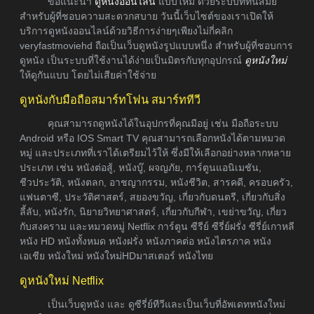
ขอแนะนำ
ดูหนังออนไลน์
แบบใหม่ ด้วยระบบที่ทันสมัย
สำหรับผู้ที่ชอบความสะดวกสบาย วันนี้เว็บไซต์ของเราเปิดให้
บริการดูหนังออนไลน์ด้วยวิธีการง่ายๆเพียงไม่กี่คลิก
veryfastmoviehd ถือเป็นเว็บดูหนังรูปแบบหนึ่ง สำหรับผู้ที่ชอบการ
ดูหนัง เป็นระบบที่ใช้งานได้ง่ายเป็นมิตรกับทุกอุปกรณ์
ดูหนังใหม่
ให้ดูกันแบบ โดยไม่เสียค่าใช้จ่าย
ดูหนังกับมือถือสมาร์ทโฟน สมาร์ททีวี
คุณสามารถดูหนังได้ในอุปกรที่คุณมีอยู่ เช่น มือถือระบบ
Android หรือ IOS Smart TV คุณสามารถเลือกหนังได้ตามหมวด
หมู่ และประเภทที่เราได้เตรียมไว้ให้ ซึ่งมีให้เลือกอย่างหลากหลาย
ประเภท เช่น หนังต่อสู้, หนังบู๊, ผจญภัย, การ์ตูนแอนิเมชัน,
ชีวประวัติ, หนังตลก, อาชญากรรม, หนังชีวิต, สารคดี, ครอบครัว,
แฟนตาซี, ประวัติศาสตร์, สยองขวัญ, เกี่ยวกับดนตรี, เกี่ยวกับสิ่ง
ลี้ลับ, หนังรัก, นิยายวิทยาศาสตร์, เกี่ยวกับกีฬา, เขย่าขวัญ, เกี่ยว
กับสงคราม และหมวดหมู่ Netflix การ์ตูน ซีรีย์ ซีรี่ย์ฝรั่ง ซีรี่ย์เกาหลี
หนัง HD หนังทั้งหมด หนังฝรั่ง หนังภาคต่อ หนังไตรภาค หนัง
เอเชีย หนังใหม่ หนังใหม่HDมาสเตอร์ หนังไทย
ดูหนังใหม่ Netflix
เป็นเว็บดูหนัง และ ดูซีรี่ย์ทีวีและเป็นเว็บที่อัพเดทหนังใหม่