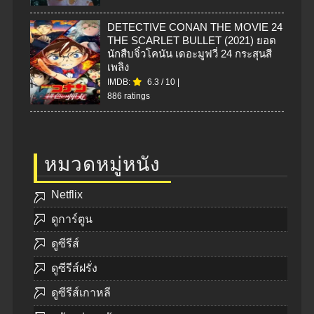
DETECTIVE CONAN THE MOVIE 24
THE SCARLET BULLET (2021) ยอด
นักสืบจิ๋วโคนัน เดอะมูฟวี่ 24 กระสุนสี
เพลิง
IMDB:
6.3
/
10
|
886 ratings
หมวดหมู่หนัง
Netflix
ดูการ์ตูน
ดูซีรีส์
ดูซีรีส์ฝรั่ง
ดูซีรีส์เกาหลี