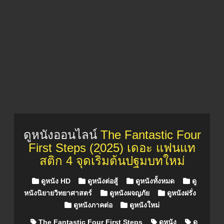
ดูหนังออนไลน์
The Fantastic Four
First Steps (2025) เดอะ แฟนแท
สติก 4 จุดเริ่มต้นปฐมบทใหม่
Posted in
ดูหนัง HD
ดูหนังต่อสู้
ดูหนังทั้งหมด
ดู
หนังนิยายวิทยาศาสตร์
ดูหนังผจญภัย
ดูหนังฝรั่ง
ดูหนังภาคต่อ
ดูหนังใหม่
The Fantastic Four First Steps
ดูหนัง
ดู