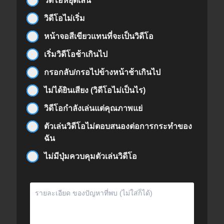
วิดีโอหยุดเล่น
วิดีโอไม่เริ่ม
หน้าจอสีเขียวแทนที่จะเป็นวิดีโอ
เริ่มวิดีโอช้าเกินไป
กรอกลับ/กรอไปข้างหน้าช้าเกินไป
ไม่ได้ยินเสียง (วิดีโอไม่เป็นไร)
วิดีโอกำลังเล่นแต่คุณภาพแย่
ตัวเล่นวิดีโอไม่ตอบสนองต่อการกระทำของ
ฉัน
ไม่มีปุ่มควบคุมตัวเล่นวิดีโอ