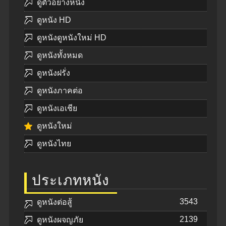
ดูตัวอย่างหนัง
ดูหนัง HD
ดูหนังดูหนังใหม่ HD
ดูหนังทั้งหมด
ดูหนังฝรั่ง
ดูหนังภาคต่อ
ดูหนังเอเชีย
ดูหนังใหม่
ดูหนังไทย
ประเภทหนัง
3543
ดูหนังต่อสู้
2139
ดูหนังผจญภัย