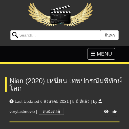
Search for:
ค้นหา
Skip to content
Toggle
MENU
navigation
Nian (2020) เหนียน เทพปกรณัมพิทักษ์
โลก
Last Updated
6 สิงหาคม 2021
|
5 ปี
ที่แล้ว
|
by
V
veryfastmovie
|
ดูหนังต่อสู้
i