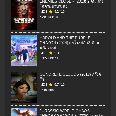
ENEMIES CLOSER (2013) 2 คนโค่น
โคตรมหาประลัย
IMDB:
5.2
/
10
|
5,291 ratings
HAROLD AND THE PURPLE
CRAYON (2024) แฮโรลด์กับสีเทียน
มหัศจรรย์
IMDB:
5.8
/
10
|
3,329 ratings
CONCRETE CLOUDS (2013) ภวังค์
รัก
IMDB:
6.7
/
10
|
97 ratings
JURASSIC WORLD CHAOS
THEORY SEASON 3 (2025) จูราสสิค