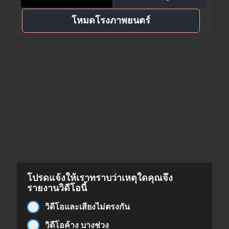
โหมดโรงภาพยนตร์
โปรดแจ้งให้เราทราบว่าเหตุใดคุณจึง
รายงานวิดีโอนี้
วิดีโอและเสียงไม่ตรงกัน
วิดีโอค้าง บางช่วง