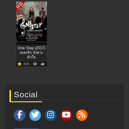
HD
One Step (2017)
เพลงรัก จังหวะ
หัวใจ
N/A
Social