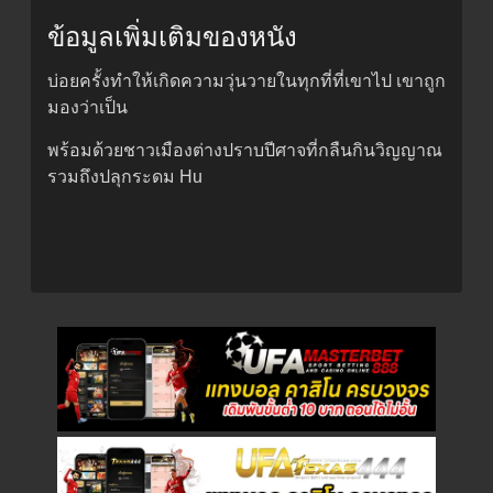
ข้อมูลเพิ่มเติมของหนัง
บ่อยครั้งทำให้เกิดความวุ่นวายในทุกที่ที่เขาไป เขาถูก
มองว่าเป็น
พร้อมด้วยชาวเมืองต่างปราบปีศาจที่กลืนกินวิญญาณ
รวมถึงปลุกระดม Hu