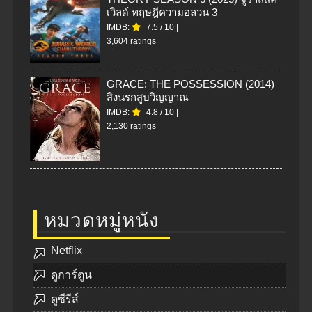
เวิลด์ ทฤษฎีความอลวน 3
IMDB:
7.5
/
10
|
3,604 ratings
GRACE: THE POSSESSION (2014)
สิงนรกสูบวิญญาณ
IMDB:
4.8
/
10
|
2,130 ratings
หมวดหมู่หนัง
Netflix
ดูการ์ตูน
ดูซีรีส์