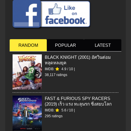
RANDOM
POPULAR
LATEST
BLACK KNIGHT (2001) อัศวินต่อม
หลุดหลงยุค
IMDB:
4.9
/
10
|
38,117 ratings
FAST & FURIOUS SPY RACERS
(2019) เร็ว แรง ทะลุนรก ซิ่งสยบโลก
IMDB:
5.6
/
10
|
295 ratings