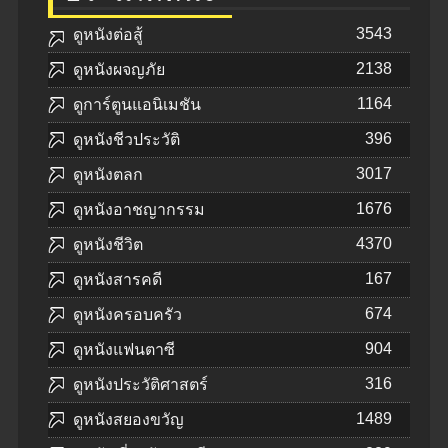
3543
ดูหนังต่อสู้
2138
ดูหนังผจญภัย
1164
ดูการ์ตูนแอนิเมชัน
396
ดูหนังชีวประวัติ
3017
ดูหนังตลก
1676
ดูหนังอาชญากรรม
4370
ดูหนังชีวิต
167
ดูหนังสารคดี
674
ดูหนังครอบครัว
904
ดูหนังแฟนตาซี
316
ดูหนังประวัติศาสตร์
1489
ดูหนังสยองขวัญ