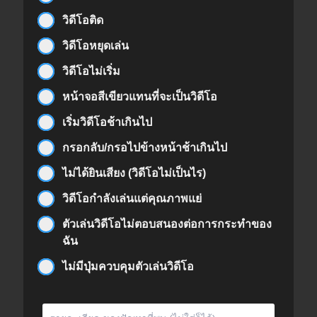
วิดีโอติด
วิดีโอหยุดเล่น
วิดีโอไม่เริ่ม
หน้าจอสีเขียวแทนที่จะเป็นวิดีโอ
เริ่มวิดีโอช้าเกินไป
กรอกลับ/กรอไปข้างหน้าช้าเกินไป
ไม่ได้ยินเสียง (วิดีโอไม่เป็นไร)
วิดีโอกำลังเล่นแต่คุณภาพแย่
ตัวเล่นวิดีโอไม่ตอบสนองต่อการกระทำของ
ฉัน
ไม่มีปุ่มควบคุมตัวเล่นวิดีโอ