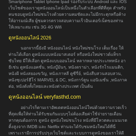
Smartphone Tablet Iphone Ipad รองรับระบบ Android และ IOS
เว็บไซต์ของเราดูหนังออนไลน์เป็นหนึ่งในตัวเลือกที่ดีที่สุด สำหรับ
คนชอบดูหนังใหม่ชนโรงด้วยความคมชัดและไม่มีกระตุกหรือค้าง
ให้อารมณ์เสีย ผู้ชมควรตรวจสอบความเร็วอินเตอร์เน็ตของท่าน
ให้เหมาะสม เช่น 3G 4G Wifi
ดูหนังออนไลน์ 2026
นอกจากนี้ยังมี หนังออนไลน์ หนังใหม่ชนโรง เต็มเรื่อง ให้
ท่านได้เลือก ดูหนังแบบหนังมาสเตอร์ หรือหนังใหม่ซาวด์แท็รก
ซับไทย มีให้เลือก ดูหนังแบบออนไลน์ หลากหลายประเภทหนัง อา
ธิเช่น ดูหนังแอคชั่น, หนังบู๊มันๆ, หนังดราม่า, หนังรักโรแมนติก,
หนังผี หนังสยองขวัญ, หนังเกาหลี ดูซีรี่ย์, หนังสืบสวนสอบสวน,
หนังซุเปอร์ฮีโร่ MARVEL & DC, หนังการ์ตูน แอนิเมชั่น ,หนังภาค
ต่อ, หนังดังทั้งไทยและหนังต่างประเทศ เป็นต้น
ดูหนังออนไลน์ veryfasthd.com
อย่างไรก็ตามเราอัพเดตหนังออนไลน์ใหม่ด้วยความรวดเร็ว
ที่สุดเพื่อให้ท่านได้รับชมกันแบบๆไม่ต้องเสียค่าใช้จ่ายรายเดือน
หากคุณต้องการ ดูหนัง ดูหนังใหม่ชนโรง หนังที่มีโหวตคะแนนเรต
ติ้งสูงจาก IMDB และ Netflix ท่านจะได้รับชมหนังใหม่ได้ที่นี่
เพราะเรามีการปรับปรุงเว็บไซต์และระบบการดูหนังของเราให้ดี