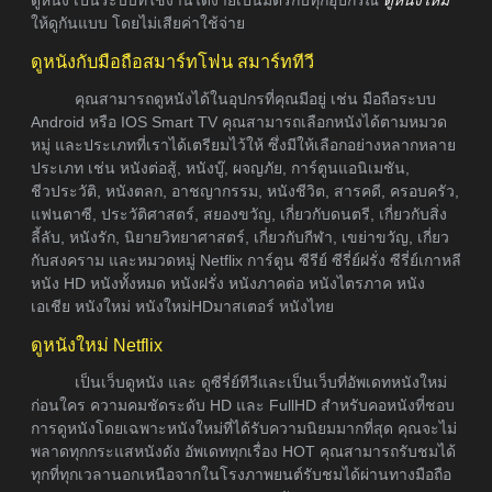
ให้ดูกันแบบ โดยไม่เสียค่าใช้จ่าย
ดูหนังกับมือถือสมาร์ทโฟน สมาร์ททีวี
คุณสามารถดูหนังได้ในอุปกรที่คุณมีอยู่ เช่น มือถือระบบ
Android หรือ IOS Smart TV คุณสามารถเลือกหนังได้ตามหมวด
หมู่ และประเภทที่เราได้เตรียมไว้ให้ ซึ่งมีให้เลือกอย่างหลากหลาย
ประเภท เช่น หนังต่อสู้, หนังบู๊, ผจญภัย, การ์ตูนแอนิเมชัน,
ชีวประวัติ, หนังตลก, อาชญากรรม, หนังชีวิต, สารคดี, ครอบครัว,
แฟนตาซี, ประวัติศาสตร์, สยองขวัญ, เกี่ยวกับดนตรี, เกี่ยวกับสิ่ง
ลี้ลับ, หนังรัก, นิยายวิทยาศาสตร์, เกี่ยวกับกีฬา, เขย่าขวัญ, เกี่ยว
กับสงคราม และหมวดหมู่ Netflix การ์ตูน ซีรีย์ ซีรี่ย์ฝรั่ง ซีรี่ย์เกาหลี
หนัง HD หนังทั้งหมด หนังฝรั่ง หนังภาคต่อ หนังไตรภาค หนัง
เอเชีย หนังใหม่ หนังใหม่HDมาสเตอร์ หนังไทย
ดูหนังใหม่ Netflix
เป็นเว็บดูหนัง และ ดูซีรี่ย์ทีวีและเป็นเว็บที่อัพเดทหนังใหม่
ก่อนใคร ความคมชัดระดับ HD และ FullHD สำหรับคอหนังที่ชอบ
การดูหนังโดยเฉพาะหนังใหม่ที่ได้รับความนิยมมากที่สุด คุณจะไม่
พลาดทุกกระแสหนังดัง อัพเดททุกเรื่อง HOT คุณสามารถรับชมได้
ทุกที่ทุกเวลานอกเหนือจากในโรงภาพยนต์รับชมได้ผ่านทางมือถือ