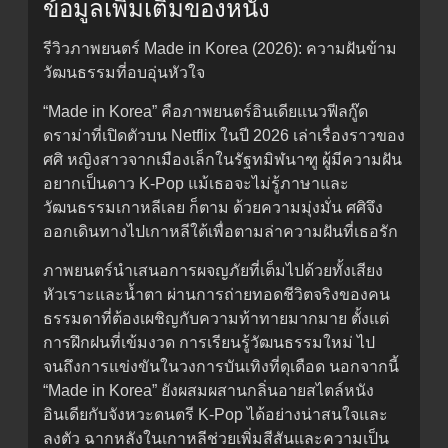
ข้อมูลเพิ่มเติมของหนัง
รีวิวภาพยนตร์ Made in Korea (2026): ความฝันข้าม
วัฒนธรรมที่อบอุ่นหัวใจ
“Made in Korea” คือภาพยนตร์อินเดียแนวฟีลกู๊ด
ดราม่าที่เปิดตัวบน Netflix ในปี 2026 เล่าเรื่องราวของ
ศศิ หญิงสาวจากเมืองเล็กในรัฐทมิฬนาฑู ผู้มีความฝัน
อยากเป็นดาว K-Pop แม้เธอจะไม่รู้ภาษาและ
วัฒนธรรมเกาหลีเลย ก็ตาม ด้วยความมุ่งมั่น ศศิจึง
ออกเดินทางไปเกาหลีใต้เพื่อตามล่าความฝันที่เธอรัก
ภาพยนตร์นำเสนอการผจญภัยที่เต็มไปด้วยทั้งเสียง
หัวเราะและน้ำตา ผ่านการถ่ายทอดชีวิตจริงของคน
ธรรมดาที่ต้องเผชิญกับความท้าทายมากมาย ตั้งแต่
การฝึกฝนที่เข้มงวด การเรียนรู้วัฒนธรรมใหม่ ไป
จนถึงการแข่งขันในวงการบันเทิงที่ดุเดือด นอกจากนี้
“Made in Korea” ยังผสมผสานกลิ่นอายสไตล์หนัง
อินเดียกับจังหวะดนตรี K-Pop ได้อย่างน่าสนใจและ
ลงตัว ฉากหลังในเกาหลีช่วยเพิ่มสีสันและความเป็น