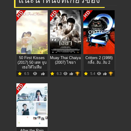
แนะนำหนังที่เกี่ยวข้อง
HD
HD
HD
50 First Kisses
Muay Thai Chaiya
Critters 2 (1988)
(2017) 50 เดท จูบ
(2007) ไชยา
กลิ้ง..งับ..งับ 2
เธอให้ไม่ลืม
6.5
6.3
5.4
HD
After the Rain