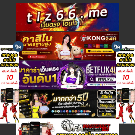
e
w
s