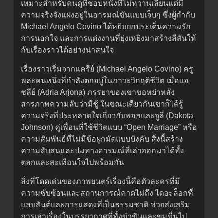
เหมาะสำหรับคนดูที่ชอบหนังที่ไม่หวานเลี่ยนแต่มี
ความจริงจังแฝงอยู่ในอารมณ์ขันแบบเจ็บๆ ซึ่งผู้กำกับ
Michael Angelo Covino ได้หยิบยกประเด็นความรัก
การนอกใจ และการแต่งงานที่ยุ่งเหยิงมาสร้างสีสันให้
กับเรื่องราวได้อย่างน่าสนใจ
เรื่องราวเริ่มจากแครีย์ (Michael Angelo Covino) ครู
พละคนหนึ่งที่กำลังตกอยู่ในภาวะวิกฤติชีวิต เมื่อแอ
ชลีย์ (Adria Arjona) ภรรยาของเขาขอหย่าหลัง
สารภาพความลับว่ามีชู้ ในขณะเดียวกันเขาก็ได้รู้
ความจริงที่ประหลาดใจเกี่ยวกับพอลและจูลี่ (Dakota
Johnson) คู่เพื่อนที่ใช้ชีวิตแบบ “Open Marriage” หรือ
ความสัมพันธ์ที่ไม่มีข้อผูกมัดแบบบังคับ สิ่งนี้สร้าง
ความสับสนและปมทางอารมณ์ที่เล่าออกมาได้ทั้ง
ตลกและสะเทือนใจไปพร้อมกัน
สิ่งที่โดดเด่นของภาพยนตร์เรื่องนี้คือตัวละครที่มี
ความซับซ้อนและสถานการณ์คาดไม่ถึง ไดอะล็อกที่
แสบสันต์และการแสดงที่เป็นธรรมชาติ ช่วยส่งเสริม
การเล่าเรื่องในบรรยากาศที่ทั้งขำขันและขมขื่นไป