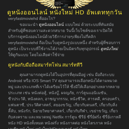
ดูหนังออนไลน์ หนังใหม่ HD อัพเดททุกวัน
veryfastmoviehd คืออะไร?
ขอแนะนำ
ดูหนังออนไลน์
แบบใหม่ ด้วยระบบที่ทันสมัย
สำหรับผู้ที่ชอบความสะดวกสบาย วันนี้เว็บไซต์ของเราเปิดให้
บริการดูหนังออนไลน์ด้วยวิธีการง่ายๆเพียงไม่กี่คลิก
veryfastmoviehd ถือเป็นเว็บดูหนังรูปแบบหนึ่ง สำหรับผู้ที่ชอบการ
ดูหนัง เป็นระบบที่ใช้งานได้ง่ายเป็นมิตรกับทุกอุปกรณ์
ดูหนังใหม่
ให้ดูกันแบบ โดยไม่เสียค่าใช้จ่าย
ดูหนังกับมือถือสมาร์ทโฟน สมาร์ททีวี
คุณสามารถดูหนังได้ในอุปกรที่คุณมีอยู่ เช่น มือถือระบบ
Android หรือ IOS Smart TV คุณสามารถเลือกหนังได้ตามหมวด
หมู่ และประเภทที่เราได้เตรียมไว้ให้ ซึ่งมีให้เลือกอย่างหลากหลาย
ประเภท เช่น หนังต่อสู้, หนังบู๊, ผจญภัย, การ์ตูนแอนิเมชัน,
ชีวประวัติ, หนังตลก, อาชญากรรม, หนังชีวิต, สารคดี, ครอบครัว,
แฟนตาซี, ประวัติศาสตร์, สยองขวัญ, เกี่ยวกับดนตรี, เกี่ยวกับสิ่ง
ลี้ลับ, หนังรัก, นิยายวิทยาศาสตร์, เกี่ยวกับกีฬา, เขย่าขวัญ, เกี่ยว
กับสงคราม และหมวดหมู่ Netflix การ์ตูน ซีรีย์ ซีรี่ย์ฝรั่ง ซีรี่ย์เกาหลี
หนัง HD หนังทั้งหมด หนังฝรั่ง หนังภาคต่อ หนังไตรภาค หนัง
เอเชีย หนังใหม่ หนังใหม่HDมาสเตอร์ หนังไทย