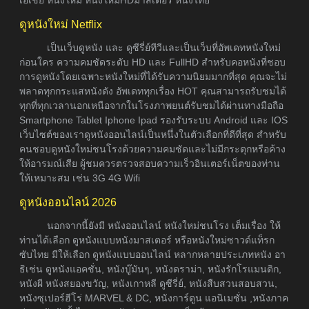
ดูหนังใหม่ Netflix
เป็นเว็บดูหนัง และ ดูซีรี่ย์ทีวีและเป็นเว็บที่อัพเดทหนังใหม่
ก่อนใคร ความคมชัดระดับ HD และ FullHD สำหรับคอหนังที่ชอบ
การดูหนังโดยเฉพาะหนังใหม่ที่ได้รับความนิยมมากที่สุด คุณจะไม่
พลาดทุกกระแสหนังดัง อัพเดททุกเรื่อง HOT คุณสามารถรับชมได้
ทุกที่ทุกเวลานอกเหนือจากในโรงภาพยนต์รับชมได้ผ่านทางมือถือ
Smartphone Tablet Iphone Ipad รองรับระบบ Android และ IOS
เว็บไซต์ของเราดูหนังออนไลน์เป็นหนึ่งในตัวเลือกที่ดีที่สุด สำหรับ
คนชอบดูหนังใหม่ชนโรงด้วยความคมชัดและไม่มีกระตุกหรือค้าง
ให้อารมณ์เสีย ผู้ชมควรตรวจสอบความเร็วอินเตอร์เน็ตของท่าน
ให้เหมาะสม เช่น 3G 4G Wifi
ดูหนังออนไลน์ 2026
นอกจากนี้ยังมี หนังออนไลน์ หนังใหม่ชนโรง เต็มเรื่อง ให้
ท่านได้เลือก ดูหนังแบบหนังมาสเตอร์ หรือหนังใหม่ซาวด์แท็รก
ซับไทย มีให้เลือก ดูหนังแบบออนไลน์ หลากหลายประเภทหนัง อา
ธิเช่น ดูหนังแอคชั่น, หนังบู๊มันๆ, หนังดราม่า, หนังรักโรแมนติก,
หนังผี หนังสยองขวัญ, หนังเกาหลี ดูซีรี่ย์, หนังสืบสวนสอบสวน,
หนังซุเปอร์ฮีโร่ MARVEL & DC, หนังการ์ตูน แอนิเมชั่น ,หนังภาค