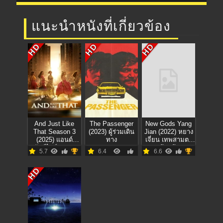
แนะนำหนังที่เกี่ยวข้อง
HD
HD
HD
And Just Like
The Passenger
New Gods Yang
That Season 3
(2023) ผู้ร่วมเดิน
Jian (2022) หยาง
(2025) แอนด์
ทาง
เจี่ยน เทพสามตา
จัสต์ไลก์แดต 3
มหาศึกผนึกเขา
5.7
6.4
6.6
บงกช
HD