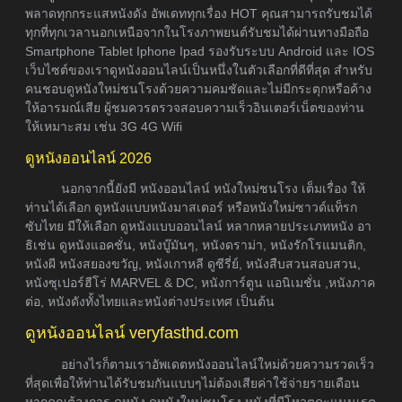
พลาดทุกกระแสหนังดัง อัพเดททุกเรื่อง HOT คุณสามารถรับชมได้
ทุกที่ทุกเวลานอกเหนือจากในโรงภาพยนต์รับชมได้ผ่านทางมือถือ
Smartphone Tablet Iphone Ipad รองรับระบบ Android และ IOS
เว็บไซต์ของเราดูหนังออนไลน์เป็นหนึ่งในตัวเลือกที่ดีที่สุด สำหรับ
คนชอบดูหนังใหม่ชนโรงด้วยความคมชัดและไม่มีกระตุกหรือค้าง
ให้อารมณ์เสีย ผู้ชมควรตรวจสอบความเร็วอินเตอร์เน็ตของท่าน
ให้เหมาะสม เช่น 3G 4G Wifi
ดูหนังออนไลน์ 2026
นอกจากนี้ยังมี หนังออนไลน์ หนังใหม่ชนโรง เต็มเรื่อง ให้
ท่านได้เลือก ดูหนังแบบหนังมาสเตอร์ หรือหนังใหม่ซาวด์แท็รก
ซับไทย มีให้เลือก ดูหนังแบบออนไลน์ หลากหลายประเภทหนัง อา
ธิเช่น ดูหนังแอคชั่น, หนังบู๊มันๆ, หนังดราม่า, หนังรักโรแมนติก,
หนังผี หนังสยองขวัญ, หนังเกาหลี ดูซีรี่ย์, หนังสืบสวนสอบสวน,
หนังซุเปอร์ฮีโร่ MARVEL & DC, หนังการ์ตูน แอนิเมชั่น ,หนังภาค
ต่อ, หนังดังทั้งไทยและหนังต่างประเทศ เป็นต้น
ดูหนังออนไลน์ veryfasthd.com
อย่างไรก็ตามเราอัพเดตหนังออนไลน์ใหม่ด้วยความรวดเร็ว
ที่สุดเพื่อให้ท่านได้รับชมกันแบบๆไม่ต้องเสียค่าใช้จ่ายรายเดือน
หากคุณต้องการ ดูหนัง ดูหนังใหม่ชนโรง หนังที่มีโหวตคะแนนเรต