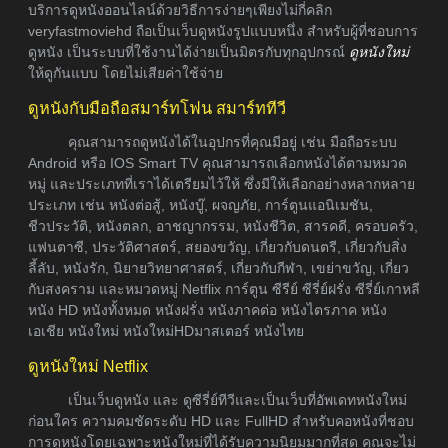
บริการดูหนังออนไลน์ด้วยวิธีการง่ายๆเพียงไม่กี่คลิก
veryfastmoviehd ถือเป็นเว็บดูหนังรูปแบบหนึ่ง สำหรับผู้ที่ชอบการ
ดูหนัง เป็นระบบที่ใช้งานได้ง่ายเป็นมิตรกับทุกอุปกรณ์
ดูหนังใหม่
ให้ดูกันแบบ โดยไม่เสียค่าใช้จ่าย
ดูหนังกับมือถือสมาร์ทโฟน สมาร์ททีวี
คุณสามารถดูหนังได้ในอุปกรที่คุณมีอยู่ เช่น มือถือระบบ
Android หรือ IOS Smart TV คุณสามารถเลือกหนังได้ตามหมวด
หมู่ และประเภทที่เราได้เตรียมไว้ให้ ซึ่งมีให้เลือกอย่างหลากหลาย
ประเภท เช่น หนังต่อสู้, หนังบู๊, ผจญภัย, การ์ตูนแอนิเมชัน,
ชีวประวัติ, หนังตลก, อาชญากรรม, หนังชีวิต, สารคดี, ครอบครัว,
แฟนตาซี, ประวัติศาสตร์, สยองขวัญ, เกี่ยวกับดนตรี, เกี่ยวกับสิ่ง
ลี้ลับ, หนังรัก, นิยายวิทยาศาสตร์, เกี่ยวกับกีฬา, เขย่าขวัญ, เกี่ยว
กับสงคราม และหมวดหมู่ Netflix การ์ตูน ซีรีย์ ซีรี่ย์ฝรั่ง ซีรี่ย์เกาหลี
หนัง HD หนังทั้งหมด หนังฝรั่ง หนังภาคต่อ หนังไตรภาค หนัง
เอเชีย หนังใหม่ หนังใหม่HDมาสเตอร์ หนังไทย
ดูหนังใหม่ Netflix
เป็นเว็บดูหนัง และ ดูซีรี่ย์ทีวีและเป็นเว็บที่อัพเดทหนังใหม่
ก่อนใคร ความคมชัดระดับ HD และ FullHD สำหรับคอหนังที่ชอบ
การดูหนังโดยเฉพาะหนังใหม่ที่ได้รับความนิยมมากที่สุด คุณจะไม่