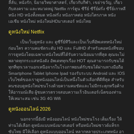
ลี้ลับ, หนังรัก, นิยายวิทยาศาสตร์, เกี่ยวกับกีฬา, เขย่าขวัญ, เกี่ยว
กับสงคราม และหมวดหมู่ Netflix การ์ตูน ซีรีย์ ซีรี่ย์ฝรั่ง ซีรี่ย์เกาหลี
หนัง HD หนังทั้งหมด หนังฝรั่ง หนังภาคต่อ หนังไตรภาค หนัง
เอเชีย หนังใหม่ หนังใหม่HDมาสเตอร์ หนังไทย
ดูหนังใหม่ Netflix
เป็นเว็บดูหนัง และ ดูซีรี่ย์ทีวีและเป็นเว็บที่อัพเดทหนังใหม่
ก่อนใคร ความคมชัดระดับ HD และ FullHD สำหรับคอหนังที่ชอบ
การดูหนังโดยเฉพาะหนังใหม่ที่ได้รับความนิยมมากที่สุด คุณจะไม่
พลาดทุกกระแสหนังดัง อัพเดททุกเรื่อง HOT คุณสามารถรับชมได้
ทุกที่ทุกเวลานอกเหนือจากในโรงภาพยนต์รับชมได้ผ่านทางมือถือ
Smartphone Tablet Iphone Ipad รองรับระบบ Android และ IOS
เว็บไซต์ของเราดูหนังออนไลน์เป็นหนึ่งในตัวเลือกที่ดีที่สุด สำหรับ
คนชอบดูหนังใหม่ชนโรงด้วยความคมชัดและไม่มีกระตุกหรือค้าง
ให้อารมณ์เสีย ผู้ชมควรตรวจสอบความเร็วอินเตอร์เน็ตของท่าน
ให้เหมาะสม เช่น 3G 4G Wifi
ดูหนังออนไลน์ 2026
นอกจากนี้ยังมี หนังออนไลน์ หนังใหม่ชนโรง เต็มเรื่อง ให้
ท่านได้เลือก ดูหนังแบบหนังมาสเตอร์ หรือหนังใหม่ซาวด์แท็รก
ซับไทย มีให้เลือก ดูหนังแบบออนไลน์ หลากหลายประเภทหนัง อา