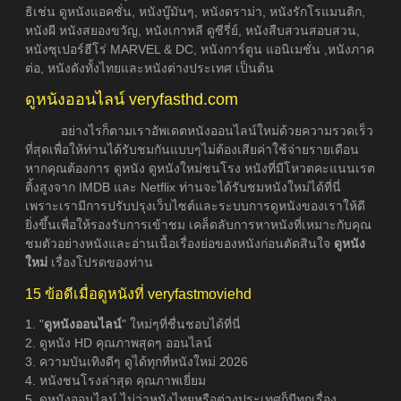
ธิเช่น ดูหนังแอคชั่น, หนังบู๊มันๆ, หนังดราม่า, หนังรักโรแมนติก,
หนังผี หนังสยองขวัญ, หนังเกาหลี ดูซีรี่ย์, หนังสืบสวนสอบสวน,
หนังซุเปอร์ฮีโร่ MARVEL & DC, หนังการ์ตูน แอนิเมชั่น ,หนังภาค
ต่อ, หนังดังทั้งไทยและหนังต่างประเทศ เป็นต้น
ดูหนังออนไลน์ veryfasthd.com
อย่างไรก็ตามเราอัพเดตหนังออนไลน์ใหม่ด้วยความรวดเร็ว
ที่สุดเพื่อให้ท่านได้รับชมกันแบบๆไม่ต้องเสียค่าใช้จ่ายรายเดือน
หากคุณต้องการ ดูหนัง ดูหนังใหม่ชนโรง หนังที่มีโหวตคะแนนเรต
ติ้งสูงจาก IMDB และ Netflix ท่านจะได้รับชมหนังใหม่ได้ที่นี่
เพราะเรามีการปรับปรุงเว็บไซต์และระบบการดูหนังของเราให้ดี
ยิ่งขึ้นเพื่อให้รองรับการเข้าชม เคล็ดลับการหาหนังที่เหมาะกับคุณ
ชมตัวอย่างหนังและอ่านเนื้อเรื่องย่อของหนังก่อนตัดสินใจ
ดูหนัง
ใหม่
เรื่องโปรดของท่าน
15 ข้อดีเมื่อดูหนังที่ veryfastmoviehd
1. "
ดูหนังออนไลน์
" ใหม่ๆที่ชื่นชอบได้ที่นี่
2. ดูหนัง HD คุณภาพสุดๆ ออนไลน์
3. ความบันเทิงดีๆ ดูได้ทุกที่หนังใหม่ 2026
4. หนังชนโรงล่าสุด คุณภาพเยี่ยม
5. ดูหนังออนไลน์ ไม่ว่าหนังไทยหรือต่างประเทศก็มีทุกเรื่อง