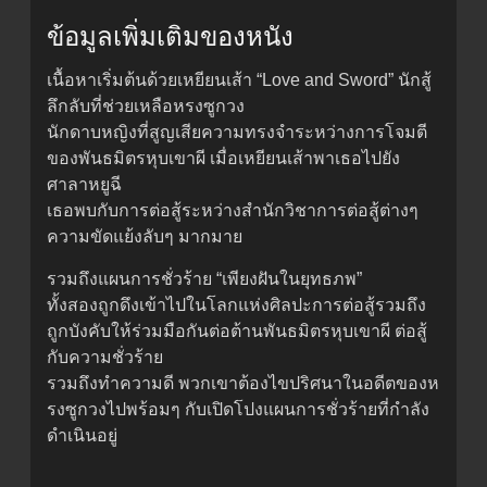
ข้อมูลเพิ่มเติมของหนัง
เนื้อหาเริ่มต้นด้วยเหยียนเส้า “Love and Sword” นักสู้
ลึกลับที่ช่วยเหลือหรงซูกวง
นักดาบหญิงที่สูญเสียความทรงจำระหว่างการโจมตี
ของพันธมิตรหุบเขาผี เมื่อเหยียนเส้าพาเธอไปยัง
ศาลาหยูฉี
เธอพบกับการต่อสู้ระหว่างสำนักวิชาการต่อสู้ต่างๆ
ความขัดแย้งลับๆ มากมาย
รวมถึงแผนการชั่วร้าย “เพียงฝันในยุทธภพ”
ทั้งสองถูกดึงเข้าไปในโลกแห่งศิลปะการต่อสู้รวมถึง
ถูกบังคับให้ร่วมมือกันต่อต้านพันธมิตรหุบเขาผี ต่อสู้
กับความชั่วร้าย
รวมถึงทำความดี พวกเขาต้องไขปริศนาในอดีตของห
รงซูกวงไปพร้อมๆ กับเปิดโปงแผนการชั่วร้ายที่กำลัง
ดำเนินอยู่