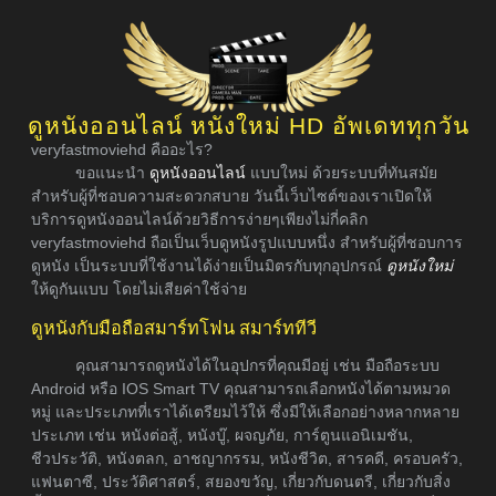
ดูหนังออนไลน์ หนังใหม่ HD อัพเดททุกวัน
veryfastmoviehd คืออะไร?
ขอแนะนำ
ดูหนังออนไลน์
แบบใหม่ ด้วยระบบที่ทันสมัย
สำหรับผู้ที่ชอบความสะดวกสบาย วันนี้เว็บไซต์ของเราเปิดให้
บริการดูหนังออนไลน์ด้วยวิธีการง่ายๆเพียงไม่กี่คลิก
veryfastmoviehd ถือเป็นเว็บดูหนังรูปแบบหนึ่ง สำหรับผู้ที่ชอบการ
ดูหนัง เป็นระบบที่ใช้งานได้ง่ายเป็นมิตรกับทุกอุปกรณ์
ดูหนังใหม่
ให้ดูกันแบบ โดยไม่เสียค่าใช้จ่าย
ดูหนังกับมือถือสมาร์ทโฟน สมาร์ททีวี
คุณสามารถดูหนังได้ในอุปกรที่คุณมีอยู่ เช่น มือถือระบบ
Android หรือ IOS Smart TV คุณสามารถเลือกหนังได้ตามหมวด
หมู่ และประเภทที่เราได้เตรียมไว้ให้ ซึ่งมีให้เลือกอย่างหลากหลาย
ประเภท เช่น หนังต่อสู้, หนังบู๊, ผจญภัย, การ์ตูนแอนิเมชัน,
ชีวประวัติ, หนังตลก, อาชญากรรม, หนังชีวิต, สารคดี, ครอบครัว,
แฟนตาซี, ประวัติศาสตร์, สยองขวัญ, เกี่ยวกับดนตรี, เกี่ยวกับสิ่ง