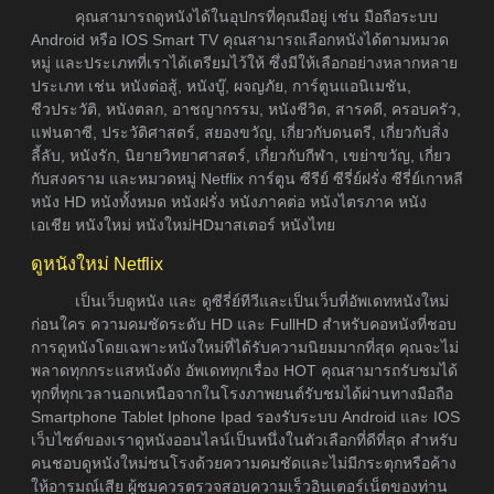
คุณสามารถดูหนังได้ในอุปกรที่คุณมีอยู่ เช่น มือถือระบบ
Android หรือ IOS Smart TV คุณสามารถเลือกหนังได้ตามหมวด
หมู่ และประเภทที่เราได้เตรียมไว้ให้ ซึ่งมีให้เลือกอย่างหลากหลาย
ประเภท เช่น หนังต่อสู้, หนังบู๊, ผจญภัย, การ์ตูนแอนิเมชัน,
ชีวประวัติ, หนังตลก, อาชญากรรม, หนังชีวิต, สารคดี, ครอบครัว,
แฟนตาซี, ประวัติศาสตร์, สยองขวัญ, เกี่ยวกับดนตรี, เกี่ยวกับสิ่ง
ลี้ลับ, หนังรัก, นิยายวิทยาศาสตร์, เกี่ยวกับกีฬา, เขย่าขวัญ, เกี่ยว
กับสงคราม และหมวดหมู่ Netflix การ์ตูน ซีรีย์ ซีรี่ย์ฝรั่ง ซีรี่ย์เกาหลี
หนัง HD หนังทั้งหมด หนังฝรั่ง หนังภาคต่อ หนังไตรภาค หนัง
เอเชีย หนังใหม่ หนังใหม่HDมาสเตอร์ หนังไทย
ดูหนังใหม่ Netflix
เป็นเว็บดูหนัง และ ดูซีรี่ย์ทีวีและเป็นเว็บที่อัพเดทหนังใหม่
ก่อนใคร ความคมชัดระดับ HD และ FullHD สำหรับคอหนังที่ชอบ
การดูหนังโดยเฉพาะหนังใหม่ที่ได้รับความนิยมมากที่สุด คุณจะไม่
พลาดทุกกระแสหนังดัง อัพเดททุกเรื่อง HOT คุณสามารถรับชมได้
ทุกที่ทุกเวลานอกเหนือจากในโรงภาพยนต์รับชมได้ผ่านทางมือถือ
Smartphone Tablet Iphone Ipad รองรับระบบ Android และ IOS
เว็บไซต์ของเราดูหนังออนไลน์เป็นหนึ่งในตัวเลือกที่ดีที่สุด สำหรับ
คนชอบดูหนังใหม่ชนโรงด้วยความคมชัดและไม่มีกระตุกหรือค้าง
ให้อารมณ์เสีย ผู้ชมควรตรวจสอบความเร็วอินเตอร์เน็ตของท่าน