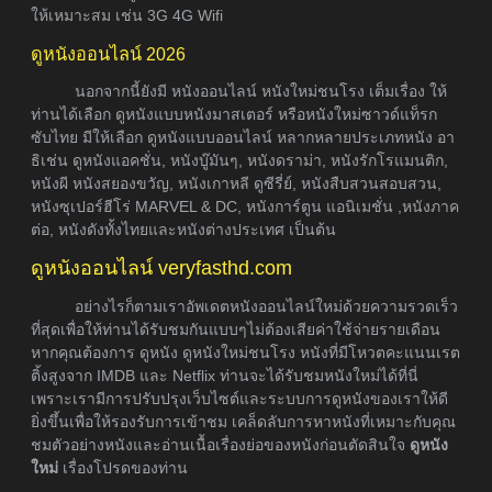
ให้เหมาะสม เช่น 3G 4G Wifi
ดูหนังออนไลน์ 2026
นอกจากนี้ยังมี หนังออนไลน์ หนังใหม่ชนโรง เต็มเรื่อง ให้
ท่านได้เลือก ดูหนังแบบหนังมาสเตอร์ หรือหนังใหม่ซาวด์แท็รก
ซับไทย มีให้เลือก ดูหนังแบบออนไลน์ หลากหลายประเภทหนัง อา
ธิเช่น ดูหนังแอคชั่น, หนังบู๊มันๆ, หนังดราม่า, หนังรักโรแมนติก,
หนังผี หนังสยองขวัญ, หนังเกาหลี ดูซีรี่ย์, หนังสืบสวนสอบสวน,
หนังซุเปอร์ฮีโร่ MARVEL & DC, หนังการ์ตูน แอนิเมชั่น ,หนังภาค
ต่อ, หนังดังทั้งไทยและหนังต่างประเทศ เป็นต้น
ดูหนังออนไลน์ veryfasthd.com
อย่างไรก็ตามเราอัพเดตหนังออนไลน์ใหม่ด้วยความรวดเร็ว
ที่สุดเพื่อให้ท่านได้รับชมกันแบบๆไม่ต้องเสียค่าใช้จ่ายรายเดือน
หากคุณต้องการ ดูหนัง ดูหนังใหม่ชนโรง หนังที่มีโหวตคะแนนเรต
ติ้งสูงจาก IMDB และ Netflix ท่านจะได้รับชมหนังใหม่ได้ที่นี่
เพราะเรามีการปรับปรุงเว็บไซต์และระบบการดูหนังของเราให้ดี
ยิ่งขึ้นเพื่อให้รองรับการเข้าชม เคล็ดลับการหาหนังที่เหมาะกับคุณ
ชมตัวอย่างหนังและอ่านเนื้อเรื่องย่อของหนังก่อนตัดสินใจ
ดูหนัง
ใหม่
เรื่องโปรดของท่าน