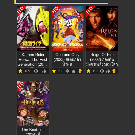
HD
HD
HD
Kamen Rider
One and Only
Reign Of Fire
Reiwa: The First
(2023) สเต็ปกล้า
(2002) กองทัพ
Generation (2019)
ท้าฝัน
มังกรเพลิงถล่มโลก
มาสค์ไรเดอร์
6.5
6.8
6.2
กำเนิดใหม่ไอ้มด
แดงยุคเรย์วะ
HD
The Boxtrolls
(2014) นี่