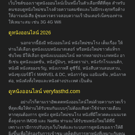
เว็บไซต์ของเราดูหนังออนไลน์เป็นหนึ่งในตัวเลือกที่ดีที่สุด สำหรับ
คนชอบดูหนังใหม่ชนโรงด้วยความคมชัดและไม่มีกระตุกหรือค้าง
ให้อารมณ์เสีย ผู้ชมควรตรวจสอบความเร็วอินเตอร์เน็ตของท่าน
ให้เหมาะสม เช่น 3G 4G Wifi
ดูหนังออนไลน์ 2026
นอกจากนี้ยังมี หนังออนไลน์ หนังใหม่ชนโรง เต็มเรื่อง ให้
ท่านได้เลือก ดูหนังแบบหนังมาสเตอร์ หรือหนังใหม่ซาวด์แท็รก
ซับไทย มีให้เลือก ดูหนังแบบออนไลน์ หลากหลายประเภทหนัง อา
ธิเช่น ดูหนังแอคชั่น, หนังบู๊มันๆ, หนังดราม่า, หนังรักโรแมนติก,
หนังผี หนังสยองขวัญ, หนังเกาหลี ดูซีรี่ย์, หนังสืบสวนสอบสวน,
หนังซุเปอร์ฮีโร่ MARVEL & DC, หนังการ์ตูน แอนิเมชั่น ,หนังภาค
ต่อ, หนังดังทั้งไทยและหนังต่างประเทศ เป็นต้น
ดูหนังออนไลน์ veryfasthd.com
อย่างไรก็ตามเราอัพเดตหนังออนไลน์ใหม่ด้วยความรวดเร็ว
ที่สุดเพื่อให้ท่านได้รับชมกันแบบๆไม่ต้องเสียค่าใช้จ่ายรายเดือน
หากคุณต้องการ ดูหนัง ดูหนังใหม่ชนโรง หนังที่มีโหวตคะแนนเรต
ติ้งสูงจาก IMDB และ Netflix ท่านจะได้รับชมหนังใหม่ได้ที่นี่
เพราะเรามีการปรับปรุงเว็บไซต์และระบบการดูหนังของเราให้ดี
ยิ่งขึ้นเพื่อให้รองรับการเข้าชม เคล็ดลับการหาหนังที่เหมาะกับคุณ