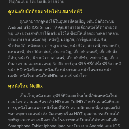
ให้ดูกันแบบ โดยไม่เสียค่าใช้จ่าย
ดูหนังกับมือถือสมาร์ทโฟน สมาร์ททีวี
คุณสามารถดูหนังได้ในอุปกรที่คุณมีอยู่ เช่น มือถือระบบ
Android หรือ IOS Smart TV คุณสามารถเลือกหนังได้ตามหมวด
หมู่ และประเภทที่เราได้เตรียมไว้ให้ ซึ่งมีให้เลือกอย่างหลากหลาย
ประเภท เช่น หนังต่อสู้, หนังบู๊, ผจญภัย, การ์ตูนแอนิเมชัน,
ชีวประวัติ, หนังตลก, อาชญากรรม, หนังชีวิต, สารคดี, ครอบครัว,
แฟนตาซี, ประวัติศาสตร์, สยองขวัญ, เกี่ยวกับดนตรี, เกี่ยวกับสิ่ง
ลี้ลับ, หนังรัก, นิยายวิทยาศาสตร์, เกี่ยวกับกีฬา, เขย่าขวัญ, เกี่ยว
กับสงคราม และหมวดหมู่ Netflix การ์ตูน ซีรีย์ ซีรี่ย์ฝรั่ง ซีรี่ย์เกาหลี
หนัง HD หนังทั้งหมด หนังฝรั่ง หนังภาคต่อ หนังไตรภาค หนัง
เอเชีย หนังใหม่ หนังใหม่HDมาสเตอร์ หนังไทย
ดูหนังใหม่ Netflix
เป็นเว็บดูหนัง และ ดูซีรี่ย์ทีวีและเป็นเว็บที่อัพเดทหนังใหม่
ก่อนใคร ความคมชัดระดับ HD และ FullHD สำหรับคอหนังที่ชอบ
การดูหนังโดยเฉพาะหนังใหม่ที่ได้รับความนิยมมากที่สุด คุณจะไม่
พลาดทุกกระแสหนังดัง อัพเดททุกเรื่อง HOT คุณสามารถรับชมได้
ทุกที่ทุกเวลานอกเหนือจากในโรงภาพยนต์รับชมได้ผ่านทางมือถือ
Smartphone Tablet Iphone Ipad รองรับระบบ Android และ IOS