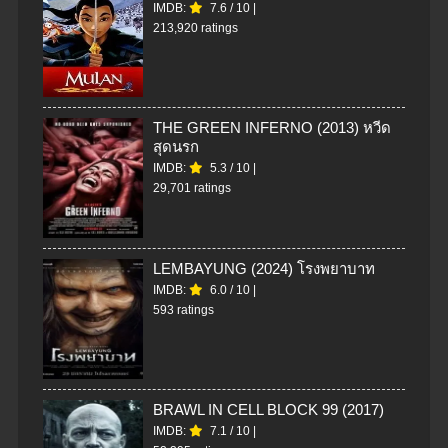
IMDB:
7.6
/
10
|
213,920 ratings
THE GREEN INFERNO (2013) หวีด
สุดนรก
IMDB:
5.3
/
10
|
29,701 ratings
LEMBAYUNG (2024) โรงพยาบาท
IMDB:
6.0
/
10
|
593 ratings
BRAWL IN CELL BLOCK 99 (2017)
IMDB:
7.1
/
10
|