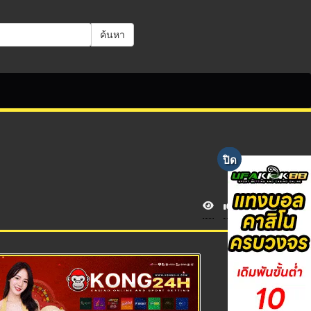
ค้นหา
V
i
e
w
s