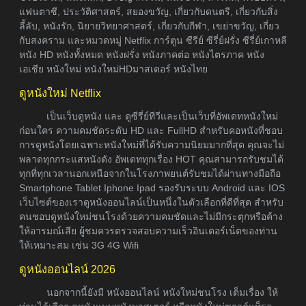
แฟนตาซี, ประวัติศาสตร์, สยองขวัญ, เกี่ยวกับดนตรี, เกี่ยวกับสิ่ง
ลี้ลับ, หนังรัก, นิยายวิทยาศาสตร์, เกี่ยวกับกีฬา, เขย่าขวัญ, เกี่ยว
กับสงคราม และหมวดหมู่ Netflix การ์ตูน ซีรีย์ ซีรี่ย์ฝรั่ง ซีรี่ย์เกาหลี
หนัง HD หนังทั้งหมด หนังฝรั่ง หนังภาคต่อ หนังไตรภาค หนัง
เอเชีย หนังใหม่ หนังใหม่HDมาสเตอร์ หนังไทย
ดูหนังใหม่ Netflix
เป็นเว็บดูหนัง และ ดูซีรี่ย์ทีวีและเป็นเว็บที่อัพเดทหนังใหม่
ก่อนใคร ความคมชัดระดับ HD และ FullHD สำหรับคอหนังที่ชอบ
การดูหนังโดยเฉพาะหนังใหม่ที่ได้รับความนิยมมากที่สุด คุณจะไม่
พลาดทุกกระแสหนังดัง อัพเดททุกเรื่อง HOT คุณสามารถรับชมได้
ทุกที่ทุกเวลานอกเหนือจากในโรงภาพยนต์รับชมได้ผ่านทางมือถือ
Smartphone Tablet Iphone Ipad รองรับระบบ Android และ IOS
เว็บไซต์ของเราดูหนังออนไลน์เป็นหนึ่งในตัวเลือกที่ดีที่สุด สำหรับ
คนชอบดูหนังใหม่ชนโรงด้วยความคมชัดและไม่มีกระตุกหรือค้าง
ให้อารมณ์เสีย ผู้ชมควรตรวจสอบความเร็วอินเตอร์เน็ตของท่าน
ให้เหมาะสม เช่น 3G 4G Wifi
ดูหนังออนไลน์ 2026
นอกจากนี้ยังมี หนังออนไลน์ หนังใหม่ชนโรง เต็มเรื่อง ให้