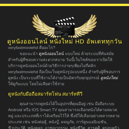
ดูหนังออนไลน์ หนังใหม่ HD อัพเดททุกวัน
veryfastmoviehd คืออะไร?
ขอแนะนำ
ดูหนังออนไลน์
แบบใหม่ ด้วยระบบที่ทันสมัย
สำหรับผู้ที่ชอบความสะดวกสบาย วันนี้เว็บไซต์ของเราเปิดให้
บริการดูหนังออนไลน์ด้วยวิธีการง่ายๆเพียงไม่กี่คลิก
veryfastmoviehd ถือเป็นเว็บดูหนังรูปแบบหนึ่ง สำหรับผู้ที่ชอบการ
ดูหนัง เป็นระบบที่ใช้งานได้ง่ายเป็นมิตรกับทุกอุปกรณ์
ดูหนังใหม่
ให้ดูกันแบบ โดยไม่เสียค่าใช้จ่าย
ดูหนังกับมือถือสมาร์ทโฟน สมาร์ททีวี
คุณสามารถดูหนังได้ในอุปกรที่คุณมีอยู่ เช่น มือถือระบบ
Android หรือ IOS Smart TV คุณสามารถเลือกหนังได้ตามหมวด
หมู่ และประเภทที่เราได้เตรียมไว้ให้ ซึ่งมีให้เลือกอย่างหลากหลาย
ประเภท เช่น หนังต่อสู้, หนังบู๊, ผจญภัย, การ์ตูนแอนิเมชัน,
ชีวประวัติ, หนังตลก, อาชญากรรม, หนังชีวิต, สารคดี, ครอบครัว,