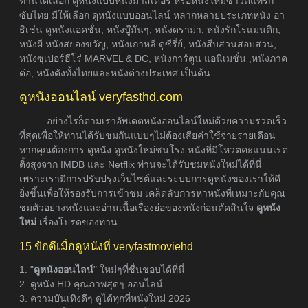
ท่านได้เลือก ดูหนังแบบหนังมาสเตอร์ หรือหนังใหม่ซาวด์แท็รก
ซับไทย มีให้เลือก ดูหนังแบบออนไลน์ หลากหลายประเภทหนัง อา
ธิเช่น ดูหนังแอคชั่น, หนังบู๊มันๆ, หนังดราม่า, หนังรักโรแมนติก,
หนังผี หนังสยองขวัญ, หนังเกาหลี ดูซีรี่ย์, หนังสืบสวนสอบสวน,
หนังซุเปอร์ฮีโร่ MARVEL & DC, หนังการ์ตูน แอนิเมชั่น ,หนังภาค
ต่อ, หนังดังทั้งไทยและหนังต่างประเทศ เป็นต้น
ดูหนังออนไลน์ veryfasthd.com
อย่างไรก็ตามเราอัพเดตหนังออนไลน์ใหม่ด้วยความรวดเร็ว
ที่สุดเพื่อให้ท่านได้รับชมกันแบบๆไม่ต้องเสียค่าใช้จ่ายรายเดือน
หากคุณต้องการ ดูหนัง ดูหนังใหม่ชนโรง หนังที่มีโหวตคะแนนเรต
ติ้งสูงจาก IMDB และ Netflix ท่านจะได้รับชมหนังใหม่ได้ที่นี่
เพราะเรามีการปรับปรุงเว็บไซต์และระบบการดูหนังของเราให้ดี
ยิ่งขึ้นเพื่อให้รองรับการเข้าชม เคล็ดลับการหาหนังที่เหมาะกับคุณ
ชมตัวอย่างหนังและอ่านเนื้อเรื่องย่อของหนังก่อนตัดสินใจ
ดูหนัง
ใหม่
เรื่องโปรดของท่าน
15 ข้อดีเมื่อดูหนังที่ veryfastmoviehd
1. "
ดูหนังออนไลน์
" ใหม่ๆที่ชื่นชอบได้ที่นี่
2. ดูหนัง HD คุณภาพสุดๆ ออนไลน์
3. ความบันเทิงดีๆ ดูได้ทุกที่หนังใหม่ 2026