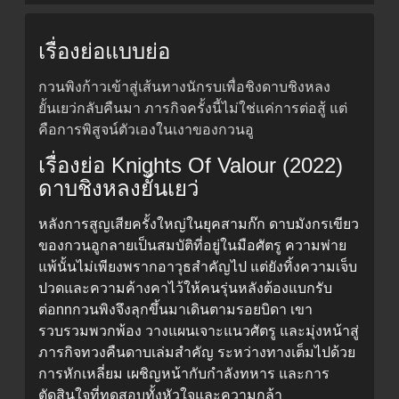
เรื่องย่อแบบย่อ
กวนพิงก้าวเข้าสู่เส้นทางนักรบเพื่อชิงดาบชิงหลง
ยั้นเยว่กลับคืนมา ภารกิจครั้งนี้ไม่ใช่แค่การต่อสู้ แต่
คือการพิสูจน์ตัวเองในเงาของกวนอู
เรื่องย่อ Knights Of Valour (2022)
ดาบชิงหลงยั้นเยว่
หลังการสูญเสียครั้งใหญ่ในยุคสามก๊ก ดาบมังกรเขียว
ของกวนอูกลายเป็นสมบัติที่อยู่ในมือศัตรู ความพ่าย
แพ้นั้นไม่เพียงพรากอาวุธสำคัญไป แต่ยังทิ้งความเจ็บ
ปวดและความค้างคาไว้ให้คนรุ่นหลังต้องแบกรับ
ต่อnnกวนพิงจึงลุกขึ้นมาเดินตามรอยบิดา เขา
รวบรวมพวกพ้อง วางแผนเจาะแนวศัตรู และมุ่งหน้าสู่
ภารกิจทวงคืนดาบเล่มสำคัญ ระหว่างทางเต็มไปด้วย
การหักเหลี่ยม เผชิญหน้ากับกำลังทหาร และการ
ตัดสินใจที่ทดสอบทั้งหัวใจและความกล้า