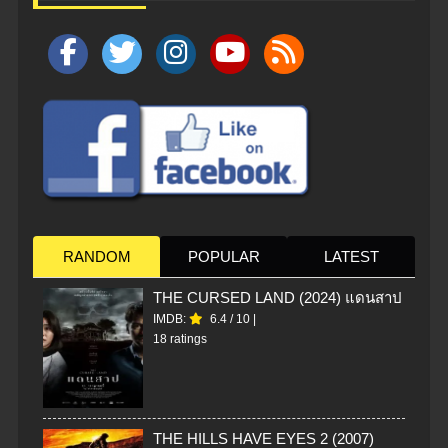
RANDOM
POPULAR
LATEST
THE CURSED LAND (2024) แดนสาป
IMDB:
6.4
/
10
|
18 ratings
THE HILLS HAVE EYES 2 (2007)