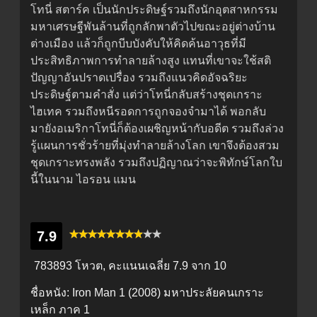
โทนี่ สตาร์ค เป็นนักประดิษฐ์รวมถึงนักอุตสาหกรรม
มหาเศรษฐีพันล้านที่ถูกลักพาตัวไปขณะอยู่ต่างบ้าน
ต่างเมือง แล้วก็ถูกบีบบังคับให้คิดค้นอาวุธที่มี
ประสิทธิภาพการทำลายล้างสูง แทนที่เขาจะใช้สติ
ปัญญาอันปราดเปรื่อง รวมถึงแนวคิดอัจฉริยะ
ประดิษฐ์ตามคำสั่ง แต่ว่าโทนี่กลับสร้างชุดเกราะ
ไฮเทค รวมถึงหนีรอดการถูกจองจำมาได้ พอกลับ
มายังอเมริกาโทนี่ก็ต้องเผชิญหน้ากับอดีต รวมถึงล่วง
รู้แผนการชั่วร้ายที่มุ่งทำลายล้างโลก เขาจึงต้องสวม
ชุดเกราะทรงพลัง รวมถึงปฏิญาณว่าจะพิทักษ์โลกใบ
นี้ในนาม ไอรอน แมน
7.9
783893 โหวต, คะแนนเฉลี่ย
7.9
จาก 10
ชื่อหนัง:
Iron Man 1 (2008) มหาประลัยคนเกราะ
เหล็ก ภาค 1