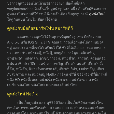
บริการดูหนังออนไลน์ด้วยวิธีการง่ายๆเพียงไม่กี่คลิก
veryfastmoviehd ถือเป็นเว็บดูหนังรูปแบบหนึ่ง สำหรับผู้ที่ชอบการ
ดูหนัง เป็นระบบที่ใช้งานได้ง่ายเป็นมิตรกับทุกอุปกรณ์
ดูหนังใหม่
ให้ดูกันแบบ โดยไม่เสียค่าใช้จ่าย
ดูหนังกับมือถือสมาร์ทโฟน สมาร์ททีวี
คุณสามารถดูหนังได้ในอุปกรที่คุณมีอยู่ เช่น มือถือระบบ
Android หรือ IOS Smart TV คุณสามารถเลือกหนังได้ตามหมวด
หมู่ และประเภทที่เราได้เตรียมไว้ให้ ซึ่งมีให้เลือกอย่างหลากหลาย
ประเภท เช่น หนังต่อสู้, หนังบู๊, ผจญภัย, การ์ตูนแอนิเมชัน,
ชีวประวัติ, หนังตลก, อาชญากรรม, หนังชีวิต, สารคดี, ครอบครัว,
แฟนตาซี, ประวัติศาสตร์, สยองขวัญ, เกี่ยวกับดนตรี, เกี่ยวกับสิ่ง
ลี้ลับ, หนังรัก, นิยายวิทยาศาสตร์, เกี่ยวกับกีฬา, เขย่าขวัญ, เกี่ยว
กับสงคราม และหมวดหมู่ Netflix การ์ตูน ซีรีย์ ซีรี่ย์ฝรั่ง ซีรี่ย์เกาหลี
หนัง HD หนังทั้งหมด หนังฝรั่ง หนังภาคต่อ หนังไตรภาค หนัง
เอเชีย หนังใหม่ หนังใหม่HDมาสเตอร์ หนังไทย
ดูหนังใหม่ Netflix
เป็นเว็บดูหนัง และ ดูซีรี่ย์ทีวีและเป็นเว็บที่อัพเดทหนังใหม่
ก่อนใคร ความคมชัดระดับ HD และ FullHD สำหรับคอหนังที่ชอบ
การดูหนังโดยเฉพาะหนังใหม่ที่ได้รับความนิยมมากที่สุด คุณจะไม่