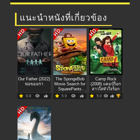
แนะนำหนังที่เกี่ยวข้อง
HD
HD
HD
Our Father (2022)
The SpongeBob
Camp Rock
พ่อของเรา
Movie Search for
(2008) แคมป์ร็อก
SquarePants
สาวใสหัวใจร็อก
(2025) เดอะ สพันจ์
6.8
5.9
5.0
บ็อบ มูฟวี่ ภารกิจ
ตามหาสพันจ์บ็อบ
HD