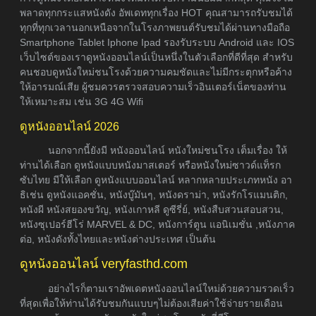
พลาดทุกกระแสหนังดัง อัพเดททุกเรื่อง HOT คุณสามารถรับชมได้
ทุกที่ทุกเวลานอกเหนือจากในโรงภาพยนต์รับชมได้ผ่านทางมือถือ
Smartphone Tablet Iphone Ipad รองรับระบบ Android และ IOS
เว็บไซต์ของเราดูหนังออนไลน์เป็นหนึ่งในตัวเลือกที่ดีที่สุด สำหรับ
คนชอบดูหนังใหม่ชนโรงด้วยความคมชัดและไม่มีกระตุกหรือค้าง
ให้อารมณ์เสีย ผู้ชมควรตรวจสอบความเร็วอินเตอร์เน็ตของท่าน
ให้เหมาะสม เช่น 3G 4G Wifi
ดูหนังออนไลน์ 2026
นอกจากนี้ยังมี หนังออนไลน์ หนังใหม่ชนโรง เต็มเรื่อง ให้
ท่านได้เลือก ดูหนังแบบหนังมาสเตอร์ หรือหนังใหม่ซาวด์แท็รก
ซับไทย มีให้เลือก ดูหนังแบบออนไลน์ หลากหลายประเภทหนัง อา
ธิเช่น ดูหนังแอคชั่น, หนังบู๊มันๆ, หนังดราม่า, หนังรักโรแมนติก,
หนังผี หนังสยองขวัญ, หนังเกาหลี ดูซีรี่ย์, หนังสืบสวนสอบสวน,
หนังซุเปอร์ฮีโร่ MARVEL & DC, หนังการ์ตูน แอนิเมชั่น ,หนังภาค
ต่อ, หนังดังทั้งไทยและหนังต่างประเทศ เป็นต้น
ดูหนังออนไลน์ veryfasthd.com
อย่างไรก็ตามเราอัพเดตหนังออนไลน์ใหม่ด้วยความรวดเร็ว
ที่สุดเพื่อให้ท่านได้รับชมกันแบบๆไม่ต้องเสียค่าใช้จ่ายรายเดือน