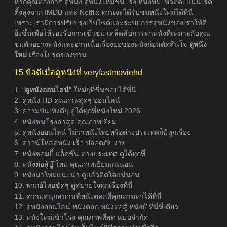
หากคุณต้องการ ดูหนัง ดูหนังใหม่ชนโรง หนังที่มีโหวตคะแนนเรต
ติ้งสูงจาก IMDB และ Netflix ท่านจะได้รับชมหนังใหม่ได้ที่นี่
เพราะเรามีการปรับปรุงเว็บไซต์และระบบการดูหนังของเราให้ดี
ยิ่งขึ้นเพื่อให้รองรับการเข้าชม เคล็ดลับการหาหนังที่เหมาะกับคุณ
ชมตัวอย่างหนังและอ่านเนื้อเรื่องย่อของหนังก่อนตัดสินใจ
ดูหนัง
ใหม่
เรื่องโปรดของท่าน
15 ข้อดีเมื่อดูหนังที่ veryfastmoviehd
1. "
ดูหนังออนไลน์
" ใหม่ๆที่ชื่นชอบได้ที่นี่
2. ดูหนัง HD คุณภาพสุดๆ ออนไลน์
3. ความบันเทิงดีๆ ดูได้ทุกที่หนังใหม่ 2026
4. หนังชนโรงล่าสุด คุณภาพเยี่ยม
5. ดูหนังออนไลน์ ไม่ว่าหนังไทยหรือต่างประเทศก็มีทุกเรื่อง
6. ดาวน์โหลดหนัง เร็ว ปลอดภัย ง่าย
7. หนังซอมบี้ แอ็คชั่น ต่างประเทศ ดูได้ทุกที่
8. หนังต่อสู้บู๊ ใหม่ คุณภาพเยี่ยมแน่นอน
9. หนังมาใหม่แนะนำ ดูแล้วติดใจแน่นอน
10. พากย์ไทยชัดๆ ดูสบายใจทุกเรื่องที่นี่
11. ความสนุกสนานที่หนังตลกที่คุณถามหาได้ที่นี่
12. ดูหนังออนไลน์ หนังตลก หนังต่อสู้ หนังบู๊ ที่นี่ที่เดียว
13. หนังใหม่เข้าโรง คุณภาพที่สุด แบบจำกัด