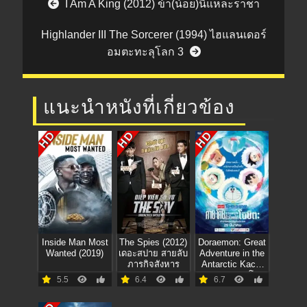
I Am A King (2012) ข้า(น้อย)นี่แหละราชา
Highlander III The Sorcerer (1994) ไฮแลนเดอร์
อมตะทะลุโลก 3
แนะนำหนังที่เกี่ยวข้อง
HD
HD
HD
Inside Man Most
The Spies (2012)
Doraemon: Great
Wanted (2019)
เดอะสปาย สายลับ
Adventure in the
ภารกิจสังหาร
Antarctic Kachi
Kochi (2018) โดรา
5.5
6.4
6.7
เอมอน ตอน คาชิ-
โคชิ การผจญภัย