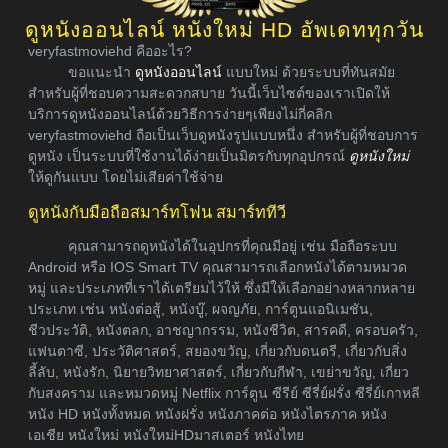
ดูหนังออนไลน์ หนังใหม่ HD อัพเดททุกวัน
veryfastmoviehd คืออะไร?
ขอแนะนำ
ดูหนังออนไลน์
แบบใหม่ ด้วยระบบที่ทันสมัย
สำหรับผู้ที่ชอบความสะดวกสบาย วันนี้เว็บไซต์ของเราเปิดให้
บริการดูหนังออนไลน์ด้วยวิธีการง่ายๆเพียงไม่กี่คลิก
veryfastmoviehd ถือเป็นเว็บดูหนังรูปแบบหนึ่ง สำหรับผู้ที่ชอบการ
ดูหนัง เป็นระบบที่ใช้งานได้ง่ายเป็นมิตรกับทุกอุปกรณ์
ดูหนังใหม่
ให้ดูกันแบบ โดยไม่เสียค่าใช้จ่าย
ดูหนังกับมือถือสมาร์ทโฟน สมาร์ททีวี
คุณสามารถดูหนังได้ในอุปกรที่คุณมีอยู่ เช่น มือถือระบบ
Android หรือ IOS Smart TV คุณสามารถเลือกหนังได้ตามหมวด
หมู่ และประเภทที่เราได้เตรียมไว้ให้ ซึ่งมีให้เลือกอย่างหลากหลาย
ประเภท เช่น หนังต่อสู้, หนังบู๊, ผจญภัย, การ์ตูนแอนิเมชัน,
ชีวประวัติ, หนังตลก, อาชญากรรม, หนังชีวิต, สารคดี, ครอบครัว,
แฟนตาซี, ประวัติศาสตร์, สยองขวัญ, เกี่ยวกับดนตรี, เกี่ยวกับสิ่ง
ลี้ลับ, หนังรัก, นิยายวิทยาศาสตร์, เกี่ยวกับกีฬา, เขย่าขวัญ, เกี่ยว
กับสงคราม และหมวดหมู่ Netflix การ์ตูน ซีรีย์ ซีรี่ย์ฝรั่ง ซีรี่ย์เกาหลี
หนัง HD หนังทั้งหมด หนังฝรั่ง หนังภาคต่อ หนังไตรภาค หนัง
เอเชีย หนังใหม่ หนังใหม่HDมาสเตอร์ หนังไทย