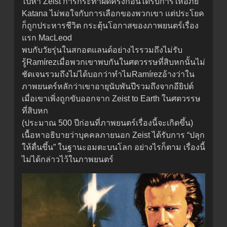
ไปหา Zeist การกระทำผิดครั้งก่อนได้รับการให้อภัย
Katana ไม่พอใจกับการเลือกของพวกเขา แต่ประโยค
ก็ถูกประหารชีวิต กระตุ้นโอกาสของภาพยนตร์เรื่อง
แรก MacLeod
พบกับวัยรุ่นในสกอตแลนด์อย่างไรรวมถึงไม่รับ
รู้Ramírezเมื่อพวกเขาพบกันในศตวรรษที่สิบหกนั้นไม่
ชัดเจนรวมถึงไม่ได้บอกว่าทำไมRamírezอ้างว่าใน
ภาพยนตร์หลักว่าเขาอายุนับพันปีรวมถึงจากอียิปต์
เมื่อเขาเพิ่งถูกขับออกจาก Zeist to Earth ในศตวรรษ
ที่สิบหก
(ประมาณ 500 ปีก่อนที่ภาพยนตร์เรื่องนี้จะเกิดขึ้น)
เนื้อหาอธิบายว่าบุคคลภายนอก Zeist ได้รับการ “ปลุก
ให้ตื่นขึ้น” ในฐานะอมตะบนโลก อย่างไรก็ตาม เรื่องนี้
ไม่ได้กล่าวไว้ในภาพยนตร์