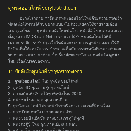
ดูหนังออนไลน์ veryfasthd.com
อย่างไรก็ตามเราอัพเดตหนังออนไลน์ใหม่ด้วยความรวดเร็ว
ที่สุดเพื่อให้ท่านได้รับชมกันแบบๆไม่ต้องเสียค่าใช้จ่ายรายเดือน
หากคุณต้องการ ดูหนัง ดูหนังใหม่ชนโรง หนังที่มีโหวตคะแนนเรต
ติ้งสูงจาก IMDB และ Netflix ท่านจะได้รับชมหนังใหม่ได้ที่นี่
เพราะเรามีการปรับปรุงเว็บไซต์และระบบการดูหนังของเราให้ดี
ยิ่งขึ้นเพื่อให้รองรับการเข้าชม เคล็ดลับการหาหนังที่เหมาะกับคุณ
ชมตัวอย่างหนังและอ่านเนื้อเรื่องย่อของหนังก่อนตัดสินใจ
ดูหนัง
ใหม่
เรื่องโปรดของท่าน
15 ข้อดีเมื่อดูหนังที่ veryfastmoviehd
1. "
ดูหนังออนไลน์
" ใหม่ๆที่ชื่นชอบได้ที่นี่
2. ดูหนัง HD คุณภาพสุดๆ ออนไลน์
3. ความบันเทิงดีๆ ดูได้ทุกที่หนังใหม่ 2026
4. หนังชนโรงล่าสุด คุณภาพเยี่ยม
5. ดูหนังออนไลน์ ไม่ว่าหนังไทยหรือต่างประเทศก็มีทุกเรื่อง
6. ดาวน์โหลดหนัง เร็ว ปลอดภัย ง่าย
7. หนังซอมบี้ แอ็คชั่น ต่างประเทศ ดูได้ทุกที่
8. หนังต่อสู้บู๊ ใหม่ คุณภาพเยี่ยมแน่นอน
9. หนังมาใหม่แนะนำ ดูแล้วติดใจแน่นอน