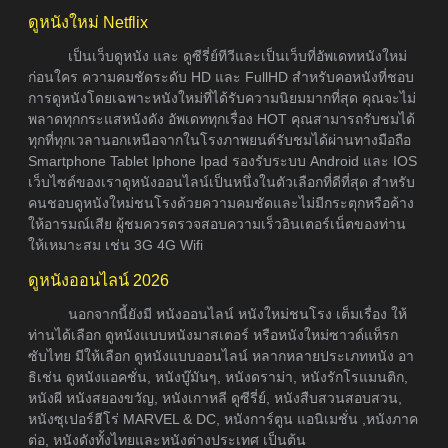
ดูหนังใหม่ Netflix
เป็นเว็บดูหนัง และ ดูซีรี่ย์ทีวีและเป็นเว็บที่อัพเดทหนังใหม่
ก่อนใคร ความคมชัดระดับ HD และ FullHD สำหรับคอหนังที่ชอบ
การดูหนังโดยเฉพาะหนังใหม่ที่ได้รับความนิยมมากที่สุด คุณจะไม่
พลาดทุกกระแสหนังดัง อัพเดททุกเรื่อง HOT คุณสามารถรับชมได้
ทุกที่ทุกเวลานอกเหนือจากในโรงภาพยนต์รับชมได้ผ่านทางมือถือ
Smartphone Tablet Iphone Ipad รองรับระบบ Android และ IOS
เว็บไซต์ของเราดูหนังออนไลน์เป็นหนึ่งในตัวเลือกที่ดีที่สุด สำหรับ
คนชอบดูหนังใหม่ชนโรงด้วยความคมชัดและไม่มีกระตุกหรือค้าง
ให้อารมณ์เสีย ผู้ชมควรตรวจสอบความเร็วอินเตอร์เน็ตของท่าน
ให้เหมาะสม เช่น 3G 4G Wifi
ดูหนังออนไลน์ 2026
นอกจากนี้ยังมี หนังออนไลน์ หนังใหม่ชนโรง เต็มเรื่อง ให้
ท่านได้เลือก ดูหนังแบบหนังมาสเตอร์ หรือหนังใหม่ซาวด์แท็รก
ซับไทย มีให้เลือก ดูหนังแบบออนไลน์ หลากหลายประเภทหนัง อา
ธิเช่น ดูหนังแอคชั่น, หนังบู๊มันๆ, หนังดราม่า, หนังรักโรแมนติก,
หนังผี หนังสยองขวัญ, หนังเกาหลี ดูซีรี่ย์, หนังสืบสวนสอบสวน,
หนังซุเปอร์ฮีโร่ MARVEL & DC, หนังการ์ตูน แอนิเมชั่น ,หนังภาค
ต่อ, หนังดังทั้งไทยและหนังต่างประเทศ เป็นต้น