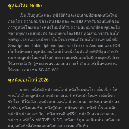
ดูหนังใหม่ Netflix
เป็นเว็บดูหนัง และ ดูซีรี่ย์ทีวีและเป็นเว็บที่อัพเดทหนังใหม่
ก่อนใคร ความคมชัดระดับ HD และ FullHD สำหรับคอหนังที่ชอบ
การดูหนังโดยเฉพาะหนังใหม่ที่ได้รับความนิยมมากที่สุด คุณจะไม่
พลาดทุกกระแสหนังดัง อัพเดททุกเรื่อง HOT คุณสามารถรับชมได้
ทุกที่ทุกเวลานอกเหนือจากในโรงภาพยนต์รับชมได้ผ่านทางมือถือ
Smartphone Tablet Iphone Ipad รองรับระบบ Android และ IOS
เว็บไซต์ของเราดูหนังออนไลน์เป็นหนึ่งในตัวเลือกที่ดีที่สุด สำหรับ
คนชอบดูหนังใหม่ชนโรงด้วยความคมชัดและไม่มีกระตุกหรือค้าง
ให้อารมณ์เสีย ผู้ชมควรตรวจสอบความเร็วอินเตอร์เน็ตของท่าน
ให้เหมาะสม เช่น 3G 4G Wifi
ดูหนังออนไลน์ 2026
นอกจากนี้ยังมี หนังออนไลน์ หนังใหม่ชนโรง เต็มเรื่อง ให้
ท่านได้เลือก ดูหนังแบบหนังมาสเตอร์ หรือหนังใหม่ซาวด์แท็รก
ซับไทย มีให้เลือก ดูหนังแบบออนไลน์ หลากหลายประเภทหนัง อา
ธิเช่น ดูหนังแอคชั่น, หนังบู๊มันๆ, หนังดราม่า, หนังรักโรแมนติก,
หนังผี หนังสยองขวัญ, หนังเกาหลี ดูซีรี่ย์, หนังสืบสวนสอบสวน,
หนังซุเปอร์ฮีโร่ MARVEL & DC, หนังการ์ตูน แอนิเมชั่น ,หนังภาค
ต่อ, หนังดังทั้งไทยและหนังต่างประเทศ เป็นต้น