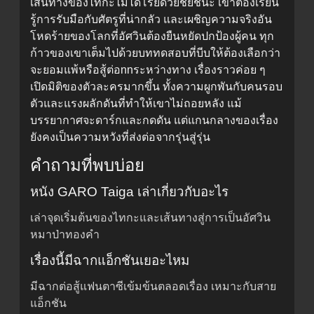
เส้นทางของไทกะไม่ได้โรยด้วยชัยชนะ เขาต้องเรียน
รู้การรับมือกับศัตรูที่น่ากลัว และเผชิญความจริงอัน
โหดร้ายของโลกที่อัศวินต้องยืนหยัดปกป้องผู้คน ทุก
ก้าวของเขาเต็มไปด้วยบททดสอบที่บีบให้ต้องเลือกว่า
จะยอมแพ้หรือสู้ต่อnnระหว่างทาง เรื่องราวค่อย ๆ
เปิดมิติของตัวละครมากขึ้น ทั้งความผูกพันกับคนรอบ
ตัวและแรงผลักดันที่ทำให้เขาไม่ถอยหลัง แม้
บรรยากาศจะดาร์กและกดดัน แต่แกนกลางของเรื่อง
ยังคงเป็นความหวังที่ส่งต่อจากรุ่นสู่รุ่น
คำถามที่พบบ่อย
หนัง GARO Taiga เล่าเกี่ยวกับอะไร
เล่าจุดเริ่มต้นของไทกะและเส้นทางสู่การเป็นอัศวิน
หมาป่าทองคำ
เรื่องนี้มีฉากแอ็กชันเยอะไหม
มีฉากต่อสู้แฟนตาซีเข้มข้นตลอดเรื่อง เหมาะกับสาย
แอ็กชัน