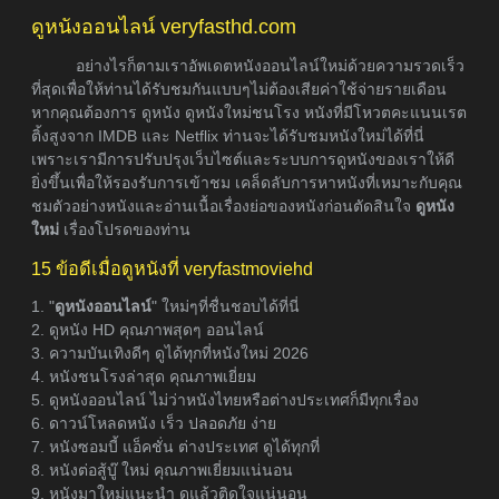
ดูหนังออนไลน์ veryfasthd.com
อย่างไรก็ตามเราอัพเดตหนังออนไลน์ใหม่ด้วยความรวดเร็ว
ที่สุดเพื่อให้ท่านได้รับชมกันแบบๆไม่ต้องเสียค่าใช้จ่ายรายเดือน
หากคุณต้องการ ดูหนัง ดูหนังใหม่ชนโรง หนังที่มีโหวตคะแนนเรต
ติ้งสูงจาก IMDB และ Netflix ท่านจะได้รับชมหนังใหม่ได้ที่นี่
เพราะเรามีการปรับปรุงเว็บไซต์และระบบการดูหนังของเราให้ดี
ยิ่งขึ้นเพื่อให้รองรับการเข้าชม เคล็ดลับการหาหนังที่เหมาะกับคุณ
ชมตัวอย่างหนังและอ่านเนื้อเรื่องย่อของหนังก่อนตัดสินใจ
ดูหนัง
ใหม่
เรื่องโปรดของท่าน
15 ข้อดีเมื่อดูหนังที่ veryfastmoviehd
1. "
ดูหนังออนไลน์
" ใหม่ๆที่ชื่นชอบได้ที่นี่
2. ดูหนัง HD คุณภาพสุดๆ ออนไลน์
3. ความบันเทิงดีๆ ดูได้ทุกที่หนังใหม่ 2026
4. หนังชนโรงล่าสุด คุณภาพเยี่ยม
5. ดูหนังออนไลน์ ไม่ว่าหนังไทยหรือต่างประเทศก็มีทุกเรื่อง
6. ดาวน์โหลดหนัง เร็ว ปลอดภัย ง่าย
7. หนังซอมบี้ แอ็คชั่น ต่างประเทศ ดูได้ทุกที่
8. หนังต่อสู้บู๊ ใหม่ คุณภาพเยี่ยมแน่นอน
9. หนังมาใหม่แนะนำ ดูแล้วติดใจแน่นอน