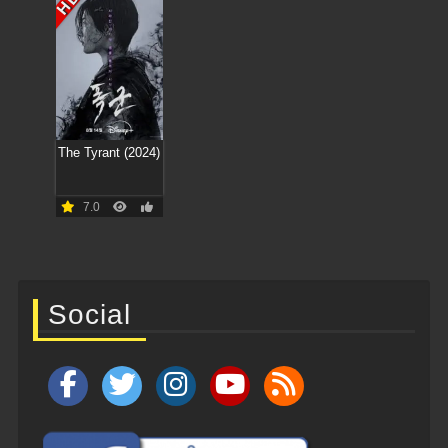
HD
The Tyrant (2024)
7.0
Social