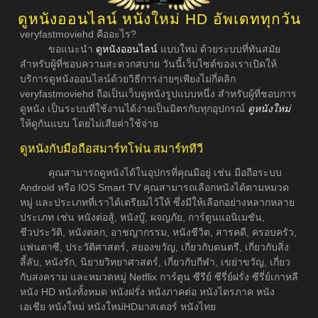
ดูหนังออนไลน์ หนังใหม่ HD อัพเดททุกวัน
veryfastmoviehd คืออะไร?
ขอแนะนำ
ดูหนังออนไลน์
แบบใหม่ ด้วยระบบที่ทันสมัย
สำหรับผู้ที่ชอบความสะดวกสบาย วันนี้เว็บไซต์ของเราเปิดให้
บริการดูหนังออนไลน์ด้วยวิธีการง่ายๆเพียงไม่กี่คลิก
veryfastmoviehd ถือเป็นเว็บดูหนังรูปแบบหนึ่ง สำหรับผู้ที่ชอบการ
ดูหนัง เป็นระบบที่ใช้งานได้ง่ายเป็นมิตรกับทุกอุปกรณ์
ดูหนังใหม่
ให้ดูกันแบบ โดยไม่เสียค่าใช้จ่าย
ดูหนังกับมือถือสมาร์ทโฟน สมาร์ททีวี
คุณสามารถดูหนังได้ในอุปกรที่คุณมีอยู่ เช่น มือถือระบบ
Android หรือ IOS Smart TV คุณสามารถเลือกหนังได้ตามหมวด
หมู่ และประเภทที่เราได้เตรียมไว้ให้ ซึ่งมีให้เลือกอย่างหลากหลาย
ประเภท เช่น หนังต่อสู้, หนังบู๊, ผจญภัย, การ์ตูนแอนิเมชัน,
ชีวประวัติ, หนังตลก, อาชญากรรม, หนังชีวิต, สารคดี, ครอบครัว,
แฟนตาซี, ประวัติศาสตร์, สยองขวัญ, เกี่ยวกับดนตรี, เกี่ยวกับสิ่ง
ลี้ลับ, หนังรัก, นิยายวิทยาศาสตร์, เกี่ยวกับกีฬา, เขย่าขวัญ, เกี่ยว
กับสงคราม และหมวดหมู่ Netflix การ์ตูน ซีรีย์ ซีรี่ย์ฝรั่ง ซีรี่ย์เกาหลี
หนัง HD หนังทั้งหมด หนังฝรั่ง หนังภาคต่อ หนังไตรภาค หนัง
เอเชีย หนังใหม่ หนังใหม่HDมาสเตอร์ หนังไทย