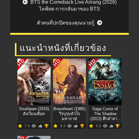
BTS the Comeback Live Arirang (2026)
ไลฟ์สด การกลับมาของ BTS
ตัวตนที่ปกปิดของคุณนายกู้
แนะนำหนังที่เกี่ยวข้อง
HD
HD
HD
Southpaw (2015)
Braveheart (1995)
Saga Curse of
สังเวียนเดือด
วีรบุรุษหัวใจ
The Shadow
มหากาฬ
(2013) ศึกคำสาป
มรณะ
7.4
8.4
5.0