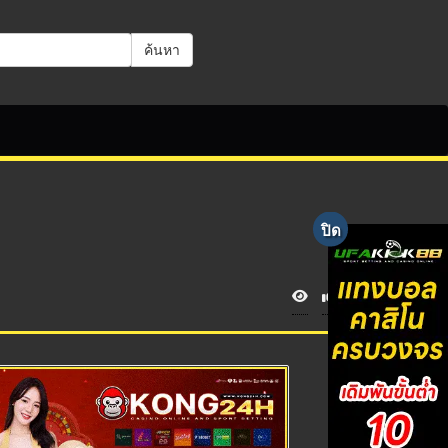
ค้นหา
V
i
e
w
s