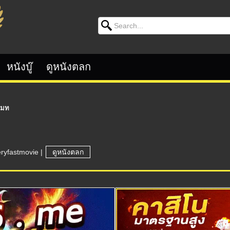
Search for:
หนังบู๊
ดูหนังตลก
เมท
eryfastmovie
|
ดูหนังตลก