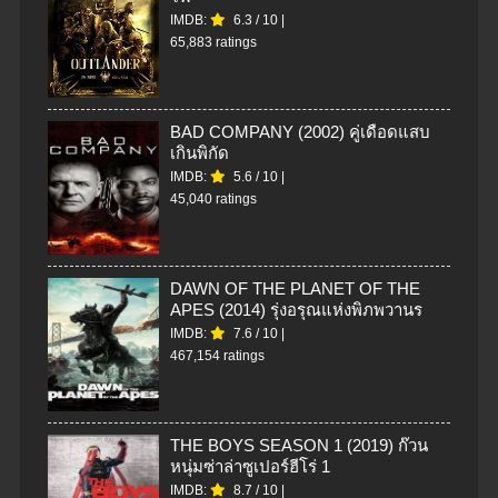
IMDB:
6.3
/
10
|
65,883 ratings
BAD COMPANY (2002) คู่เดือดแสบ
เกินพิกัด
IMDB:
5.6
/
10
|
45,040 ratings
DAWN OF THE PLANET OF THE
APES (2014) รุ่งอรุณแห่งพิภพวานร
IMDB:
7.6
/
10
|
467,154 ratings
THE BOYS SEASON 1 (2019) ก๊วน
หนุ่มซ่าล่าซูเปอร์ฮีโร่ 1
IMDB:
8.7
/
10
|