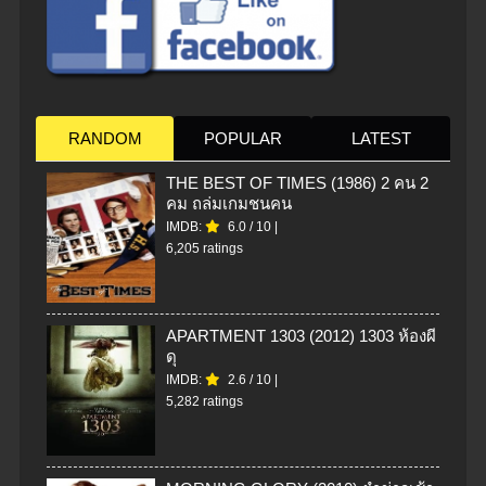
RANDOM
POPULAR
LATEST
THE BEST OF TIMES (1986) 2 คน 2
คม ถล่มเกมชนคน
IMDB:
6.0
/
10
|
6,205 ratings
APARTMENT 1303 (2012) 1303 ห้องผี
ดุ
IMDB:
2.6
/
10
|
5,282 ratings