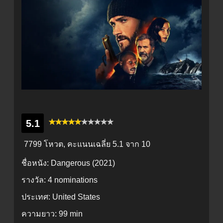
5.1
7799 โหวต, คะแนนเฉลี่ย
5.1
จาก 10
ชื่อหนัง:
Dangerous (2021)
รางวัล:
4 nominations
ประเทศ:
United States
ความยาว:
99 min