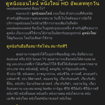
ดูหนังออนไลน์ หนังใหม่ HD อัพเดททุกวัน
veryfastmoviehd คืออะไร?
ขอแนะนำ
ดูหนังออนไลน์
แบบใหม่ ด้วยระบบที่ทันสมัย
สำหรับผู้ที่ชอบความสะดวกสบาย วันนี้เว็บไซต์ของเราเปิดให้
บริการดูหนังออนไลน์ด้วยวิธีการง่ายๆเพียงไม่กี่คลิก
veryfastmoviehd ถือเป็นเว็บดูหนังรูปแบบหนึ่ง สำหรับผู้ที่ชอบการ
ดูหนัง เป็นระบบที่ใช้งานได้ง่ายเป็นมิตรกับทุกอุปกรณ์
ดูหนังใหม่
ให้ดูกันแบบ โดยไม่เสียค่าใช้จ่าย
ดูหนังกับมือถือสมาร์ทโฟน สมาร์ททีวี
คุณสามารถดูหนังได้ในอุปกรที่คุณมีอยู่ เช่น มือถือระบบ
Android หรือ IOS Smart TV คุณสามารถเลือกหนังได้ตามหมวด
หมู่ และประเภทที่เราได้เตรียมไว้ให้ ซึ่งมีให้เลือกอย่างหลากหลาย
ประเภท เช่น หนังต่อสู้, หนังบู๊, ผจญภัย, การ์ตูนแอนิเมชัน,
ชีวประวัติ, หนังตลก, อาชญากรรม, หนังชีวิต, สารคดี, ครอบครัว,
แฟนตาซี, ประวัติศาสตร์, สยองขวัญ, เกี่ยวกับดนตรี, เกี่ยวกับสิ่ง
ลี้ลับ, หนังรัก, นิยายวิทยาศาสตร์, เกี่ยวกับกีฬา, เขย่าขวัญ, เกี่ยว
กับสงคราม และหมวดหมู่ Netflix การ์ตูน ซีรีย์ ซีรี่ย์ฝรั่ง ซีรี่ย์เกาหลี
หนัง HD หนังทั้งหมด หนังฝรั่ง หนังภาคต่อ หนังไตรภาค หนัง
เอเชีย หนังใหม่ หนังใหม่HDมาสเตอร์ หนังไทย