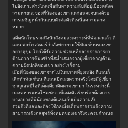
ไปยังเกาะห่างไกลเพื่อสืบหาความลับที่อยู่เบื้องหลังค
วามหายนะของพี่น้องของเขา แต่ก่อนจะจบลงด้วย
การเผชิญหน้ากันแบบตัวต่อตัวที่เหนือความคาด
หมาย
อดีตนักโทษรวมถึงนักสังคมสงเคราะห์ที่พัฒนาแล้ว ดี
แลน ฟอร์เรสเตอร์กำลังพยายามใช้ทัณฑ์บนของเขา
อย่างสุขุม โดยได้รับความช่วยเหลือจากรายการยา
ต้านอาการซึมเศร้าที่สม่ำเสมอจากผู้เชี่ยวชาญด้าน
ความผิดปกติของเขา อย่างไรก็ตาม
เมื่อพี่น้องของเขาจากไปในสภาพที่ยุ่งเหยิง ดีแลนก็
เลิกทำทัณฑ์บน ดีแลนเปิดเผยความจริงโดยมีผู้เชี่ยว
ชาญเอฟบีไอที่เด็ดเดี่ยวติดตามเขามา ในระหว่างนี้
กองทหารแห่งโชคชะตาที่แต่งตัวเรียบร้อยต้องการ
บางอย่างที่พี่น้องของดีแลนเก็บเป็นความลับ
รวมถึงดีแลนจะต้องใช้กลเม็ดเด็ดพรายรวมถึงความ
สามารถเชิงกลยุทธ์ทั้งหมดของเขาจึงจะครบกำหนด