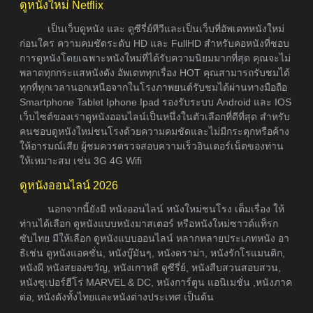
ดูหนังใหม่ Netflix
เป็นเว็บดูหนัง และ ดูซีรี่ย์ทีวีและเป็นเว็บที่อัพเดทหนังใหม่
ก่อนใคร ความคมชัดระดับ HD และ FullHD สำหรับคอหนังที่ชอบ
การดูหนังโดยเฉพาะหนังใหม่ที่ได้รับความนิยมมากที่สุด คุณจะไม่
พลาดทุกกระแสหนังดัง อัพเดททุกเรื่อง HOT คุณสามารถรับชมได้
ทุกที่ทุกเวลานอกเหนือจากในโรงภาพยนต์รับชมได้ผ่านทางมือถือ
Smartphone Tablet Iphone Ipad รองรับระบบ Android และ IOS
เว็บไซต์ของเราดูหนังออนไลน์เป็นหนึ่งในตัวเลือกที่ดีที่สุด สำหรับ
คนชอบดูหนังใหม่ชนโรงด้วยความคมชัดและไม่มีกระตุกหรือค้าง
ให้อารมณ์เสีย ผู้ชมควรตรวจสอบความเร็วอินเตอร์เน็ตของท่าน
ให้เหมาะสม เช่น 3G 4G Wifi
ดูหนังออนไลน์ 2026
นอกจากนี้ยังมี หนังออนไลน์ หนังใหม่ชนโรง เต็มเรื่อง ให้
ท่านได้เลือก ดูหนังแบบหนังมาสเตอร์ หรือหนังใหม่ซาวด์แท็รก
ซับไทย มีให้เลือก ดูหนังแบบออนไลน์ หลากหลายประเภทหนัง อา
ธิเช่น ดูหนังแอคชั่น, หนังบู๊มันๆ, หนังดราม่า, หนังรักโรแมนติก,
หนังผี หนังสยองขวัญ, หนังเกาหลี ดูซีรี่ย์, หนังสืบสวนสอบสวน,
หนังซุเปอร์ฮีโร่ MARVEL & DC, หนังการ์ตูน แอนิเมชั่น ,หนังภาค
ต่อ, หนังดังทั้งไทยและหนังต่างประเทศ เป็นต้น