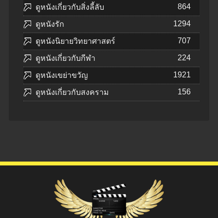
864
ดูหนังเกี่ยวกับสิ่งลี้ลับ
1294
ดูหนังรัก
707
ดูหนังนิยายวิทยาศาสตร์
224
ดูหนังเกี่ยวกับกีฬา
1921
ดูหนังเขย่าขวัญ
156
ดูหนังเกี่ยวกับสงคราม