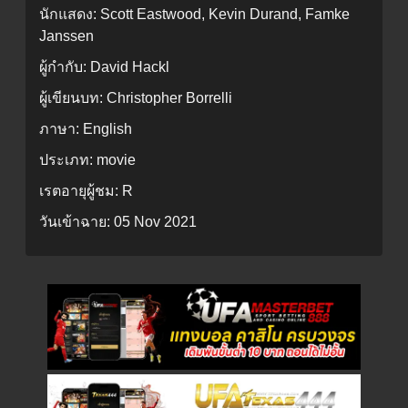
นักแสดง:
Scott Eastwood, Kevin Durand, Famke
Janssen
ผู้กำกับ:
David Hackl
ผู้เขียนบท:
Christopher Borrelli
ภาษา:
English
ประเภท:
movie
เรตอายุผู้ชม:
R
วันเข้าฉาย:
05 Nov 2021