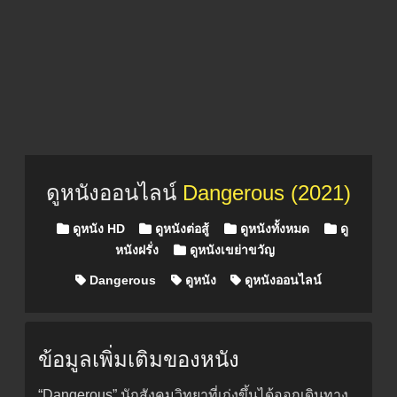
ดูหนังออนไลน์
Dangerous (2021)
Posted in
ดูหนัง HD
ดูหนังต่อสู้
ดูหนังทั้งหมด
ดู
หนังฝรั่ง
ดูหนังเขย่าขวัญ
Dangerous
ดูหนัง
ดูหนังออนไลน์
ข้อมูลเพิ่มเติมของหนัง
“Dangerous” นักสังคมวิทยาที่เก่งขึ้นได้ออกเดินทาง